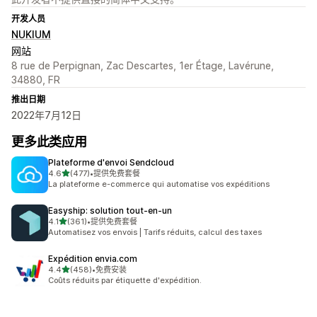
开发人员
NUKIUM
网站
8 rue de Perpignan, Zac Descartes, 1er Étage, Lavérune,
34880, FR
推出日期
2022年7月12日
更多此类应用
Plateforme d'envoi Sendcloud
星（满分 5 星）
4.6
(477)
•
提供免费套餐
总共 477 条评论
La plateforme e-commerce qui automatise vos expéditions
Easyship: solution tout‑en‑un
星（满分 5 星）
4.1
(361)
•
提供免费套餐
总共 361 条评论
Automatisez vos envois | Tarifs réduits, calcul des taxes
Expédition envia.com
星（满分 5 星）
4.4
(458)
•
免费安装
总共 458 条评论
Coûts réduits par étiquette d'expédition.