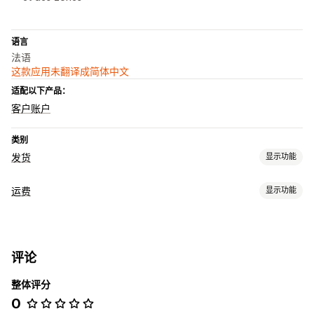
语言
法语
这款应用未翻译成简体中文
适配以下产品：
客户账户
类别
发货
显示功能
标签和包装
运费
显示功能
标签创建
批量打印
退货标签
承运商选择
运费
费率计算
管理货件
基于承运商
基于重量
电子邮件通知
订单更新
评论
整体评分
0