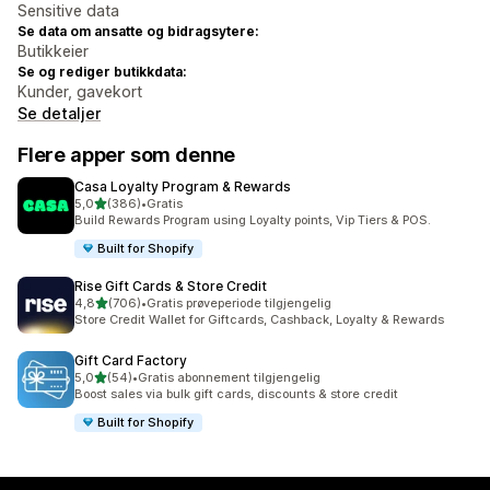
Sensitive data
Se data om ansatte og bidragsytere:
Butikkeier
Se og rediger butikkdata:
Kunder, gavekort
Se detaljer
Flere apper som denne
Casa Loyalty Program & Rewards
av 5 stjerner
5,0
(386)
•
Gratis
Totalt 386 omtaler
Build Rewards Program using Loyalty points, Vip Tiers & POS.
Built for Shopify
Rise Gift Cards & Store Credit
av 5 stjerner
4,8
(706)
•
Gratis prøveperiode tilgjengelig
Totalt 706 omtaler
Store Credit Wallet for Giftcards, Cashback, Loyalty & Rewards
Gift Card Factory
av 5 stjerner
5,0
(54)
•
Gratis abonnement tilgjengelig
Totalt 54 omtaler
Boost sales via bulk gift cards, discounts & store credit
Built for Shopify