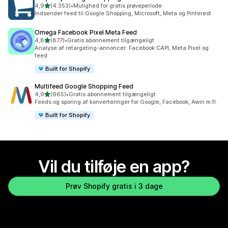
ud af 5 stjerner
4,9
(4.353)
•
Mulighed for gratis prøveperiode
4353 anmeldelser i alt
Indsender feed til Google Shopping, Microsoft, Meta og Pinterest
Omega Facebook Pixel Meta Feed
ud af 5 stjerner
4,8
(877)
•
Gratis abonnement tilgængeligt
877 anmeldelser i alt
Analyse af retargeting-annoncer: Facebook CAPI, Meta Pixel og
feed
Built for Shopify
Multifeed Google Shopping Feed
ud af 5 stjerner
4,9
(965)
•
Gratis abonnement tilgængeligt
965 anmeldelser i alt
Feeds og sporing af konverteringer for Google, Facebook, Awin m.fl.
Built for Shopify
Vil du tilføje en app?
Prøv Shopify gratis i 3 dage