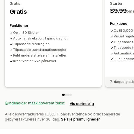
Gratis
Starter
Produktsynkronisering
Masseredigering
$9.99
Gratis
om 
Butiksopdateringer
Planlagt synkronisering
Målretningsspecifikke feeds
Lagersupport
Funktioner
Funktioner
Feedoptimering
Op til 3.000
Op til 50 SKU'er
Visuel regel
Automatisk eksport 1 gang dagligt
Tilpassede fi
Tilpassede filterregler
Tilpassede t
Tilpassede transformationsregler
Automatisk e
Fuld understøttelse af metafelter
Fuld underst
Kreditkort er ikke påkrævet
7-dages grati
Indeholder maskinoversat tekst
Vis oprindelig
Alle gebyrer faktureres i USD. Tilbagevendende og brugsbaserede
gebyrer faktureres hver 30. dag.
Se alle prismuligheder