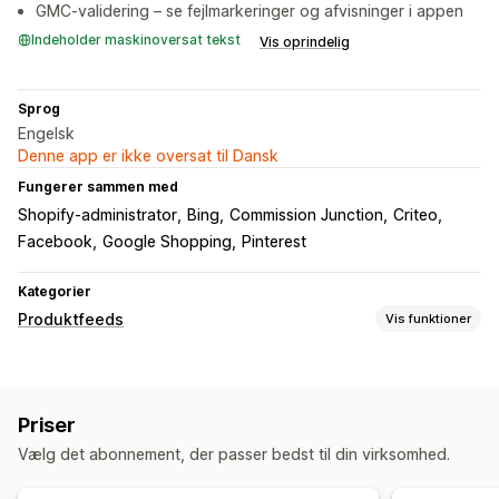
GMC-validering – se fejlmarkeringer og afvisninger i appen
Indeholder maskinoversat tekst
Vis oprindelig
Sprog
Engelsk
Denne app er ikke oversat til Dansk
Fungerer sammen med
Shopify-administrator
Bing
Commission Junction
Criteo
Facebook
Google Shopping
Pinterest
Kategorier
Produktfeeds
Vis funktioner
Tilpasning af feed
Attributfiltre
Attributkortlægning
Metafelter
Priser
Tilpassede labels
Tilpassede regler
Vælg det abonnement, der passer bedst til din virksomhed.
Feeds tilpasset til lokale forhold
Flere sprog
Feedhåndtering