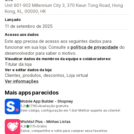
Unit 901-902 Millennium City 3, 370 Kwun Tong Road, Hong
Kong, KL, 00000, HK
Lançado
11 de setembro de 2025
Acesso aos dados
Este app precisa de acesso aos seguintes dados para
funcionar em sua loja. Consulte a
política de privacidade
do
desenvolvedor para saber o motivo.
Visualizar dados de membros da equipe e colaboradores:
Titular da loja
Ver e editar dados da loja:
Clientes, produtos, descontos, Loja virtual
Ver informações
Mais apps parecidos
Mobile App Builder ‑ Shopney
de 5 estrelas
5,0
(716)
•
Avaliação gratuita
716 avaliações ao todo
Sem código, configuração em 1 dia! Melhor suporte ao cliente!
Wishlist Plus ‑ Minhas Listas
de 5 estrelas
4,9
(17)
•
Grátis
17 avaliações ao todo
Salve, compartilhe e volte para comprar seus favoritos.