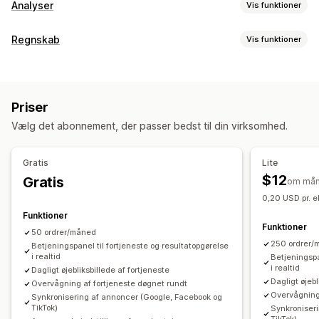
Analyser
Vis funktioner
Kundeadfærd
Regnskab
Vis funktioner
Sporing i realtid
Aktivitetssporing
Eventsporing
Regnskabsrapporter
Segmentering
Sidevisninger
Levetidsværdi
Indkomst og saldo
Salg og refusioner
Omsætningsskat
Loyalitetsanalyse
Kohorteanalyse
Priser
Udgiftssporing
Returnering og ombytning
Markedsføring og salg
Vælg det abonnement, der passer bedst til din virksomhed.
Sporing af kostpris for solgte varer
Markedsføringstildeling
Betalingsanalyse
ROAS
Effektivitetskontrolpanel
Profitindblik
Købssporing
Tragtanalyse
UTM-sporing
Gratis
Lite
Finansiel drift
Forladt indkøbskurv
Pixelsporing
$12
Gratis
om må
Nettovilkår
Skattefradrag
Købsordrer
Multivaluta
0,20 USD pr. e
Visualiseringer og rapporter
Funktioner
Automatisk datasynkronisering
Kontrolpanel med analyser
Benchmarking
Funktioner
50 ordrer/måned
Oversigt over dagligt salg
Ordredetaljer
Transaktioner
Tilpassede rapporter
Dataeksport
Historisk analyse
250 ordrer/
Betjeningspanel til fortjeneste og resultatopgørelse
Import af historiske data
i realtid
Planlægning af rapporter
Notifikationer
Betjeningspa
i realtid
Dagligt øjebliksbillede af fortjeneste
Dagligt øjebl
Overvågning af fortjeneste døgnet rundt
Overvågning 
Synkronisering af annoncer (Google, Facebook og
TikTok)
Synkroniser