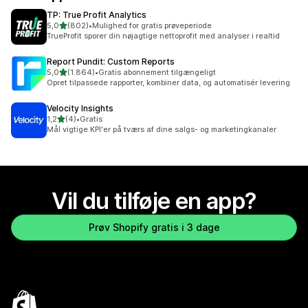
TP: True Profit Analytics
ud af 5 stjerner
5,0
(802)
•
Mulighed for gratis prøveperiode
802 anmeldelser i alt
TrueProfit sporer din nøjagtige nettoprofit med analyser i realtid
Report Pundit: Custom Reports
ud af 5 stjerner
5,0
(1.864)
•
Gratis abonnement tilgængeligt
1864 anmeldelser i alt
Opret tilpassede rapporter, kombiner data, og automatisér levering
Velocity Insights
ud af 5 stjerner
1,2
(4)
•
Gratis
4 anmeldelser i alt
Mål vigtige KPI'er på tværs af dine salgs- og marketingkanaler
Vil du tilføje en app?
Prøv Shopify gratis i 3 dage