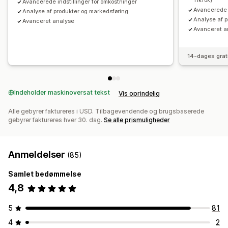
TikTok)
Avancerede indstillinger for omkostninger
Avancerede i
Analyse af produkter og markedsføring
Analyse af p
Avanceret analyse
Avanceret a
14-dages grat
Indeholder maskinoversat tekst
Vis oprindelig
Alle gebyrer faktureres i USD. Tilbagevendende og brugsbaserede
gebyrer faktureres hver 30. dag.
Se alle prismuligheder
Anmeldelser
(85)
Samlet bedømmelse
4,8
5
81
4
2