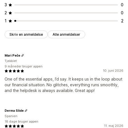
3
0
2
0
1
2
Skriv en anmeldelse
Alle anmeldelser
Mari Peče
Tjekkiet
9 måneder bruger appen
10. juni 2026
One of the essential apps, I’d say. It keeps us in the loop about
our financial situation. No glitches, everything runs smoothly,
and the helpdesk is always available. Great app!
Derma Slide
Spanien
18 dage bruger appen
11. maj 2026