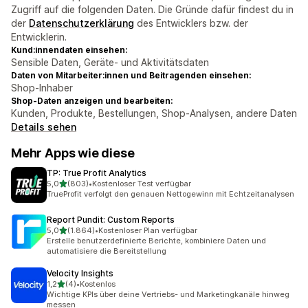
Zugriff auf die folgenden Daten. Die Gründe dafür findest du in
der
Datenschutzerklärung
des Entwicklers bzw. der
Entwicklerin.
Kund:innendaten einsehen:
Sensible Daten, Geräte- und Aktivitätsdaten
Daten von Mitarbeiter:innen und Beitragenden einsehen:
Shop-Inhaber
Shop-Daten anzeigen und bearbeiten:
Kunden, Produkte, Bestellungen, Shop-Analysen, andere Daten
Details sehen
Mehr Apps wie diese
TP: True Profit Analytics
von 5 Sternen
5,0
(803)
•
Kostenloser Test verfügbar
803 Rezensionen insgesamt
TrueProfit verfolgt den genauen Nettogewinn mit Echtzeitanalysen
Report Pundit: Custom Reports
von 5 Sternen
5,0
(1.864)
•
Kostenloser Plan verfügbar
1864 Rezensionen insgesamt
Erstelle benutzerdefinierte Berichte, kombiniere Daten und
automatisiere die Bereitstellung
Velocity Insights
von 5 Sternen
1,2
(4)
•
Kostenlos
4 Rezensionen insgesamt
Wichtige KPIs über deine Vertriebs- und Marketingkanäle hinweg
messen