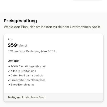
Tracking in Echtzeit
Aktivitäts-Tracking
Event-Tracking
Finanzielle Berichte
Segmentierung
Seitenaufrufe
Lifetime Value (LTV)
Einkommen und Guthaben
Verkäufe und Rückerstattungen
Treueanalyse
Kohortenanalyse
Preisgestaltung
Umsatzsteuer
Kosten-Tracking
Marketing und Vertrieb
Wähle den Plan, der am besten zu deinem Unternehmen passt.
Rücksendungen und Umtausch
COGS-Tracking
Marketingattribution
Checkout-Analysen
ROAS
Performance-Dashboard
Gewinneinblicke
Kaufverfolgung
Funnel-Analyse
Pro
Finanztransaktionen
UTM-Tracking
Abgebrochener Warenkorb
Pixel-Tracking
$59
/ Monat
Nettobedingungen
Steuerliche Abzüge
Bestellungen
0,1$ pro Extra-Bestellung (max 500$)
Bildmaterial und Berichte
Mehrere Währungen
Analyse-Dashboard
Benchmarking
Umfasst
Automatisierte Datensynchronisierung
Benutzerdefinierte Berichte
Datenexport
2000 Bestellungen/Monat
Übersicht über täglichen Umsatz
Bestelldetails
Historische Analyse
Alles in Starter, und
Berichtsplanung
Benachrichtigungen
Daten bis 5 Jahre zurück
Transaktionen
Import historischer Daten
Erweiterte Bestellanalysen
Shop-Benchmarks
14-tägiger kostenloser Test