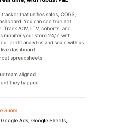
t tracker that unifies sales, COGS,
 dashboard. You can see true net
e. Track AOV, LTV, cohorts, and
s monitor your store 24/7, with
ur profit analytics and scale with us.
e live dashboard
thout spreadsheets
ur team aligned
ment they happen.
lle Suomi
Google Ads
Google Sheets