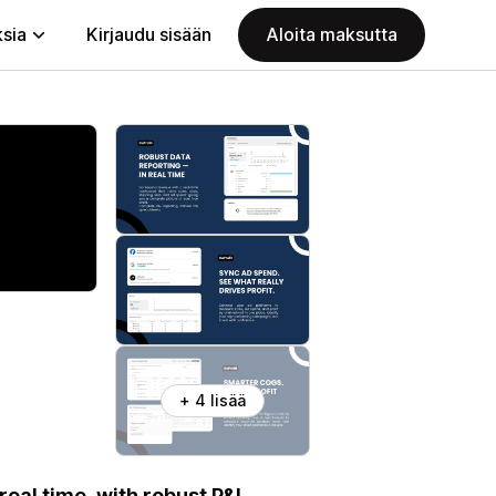
ksia
Kirjaudu sisään
Aloita maksutta
+ 4 lisää
real time, with robust P&L