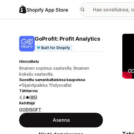
Shopify App Store
Esitt
GoProfit: Profit Analytics
Built for Shopify
Hinnoittelu
Ilmainen sopimus saatavilla. Ilmainen
kokeilu saatavilla.
Suosittu samankaltaisissa kaupoissa
Sijaintipaikka Yhdysvallat
Tähtiarvio
4,8
(85)
Kehittäjä
GODISOFT
Asenna
Take