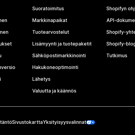
Suoratoimitus
Shopifyn oh
nen
Markkinapaikat
API-dokume
inen
Tuotearvostelut
Shopify-yht
tukset
Lisämyynti ja tuotepaketit
Shopify-blog
u
Sähköpostimarkkinointi
Tutkimus
nversio
Hakukoneoptimointi
i
Lähetys
Valuutta ja käännös
täntö
Sivustokartta
Yksityisyysvalinnat