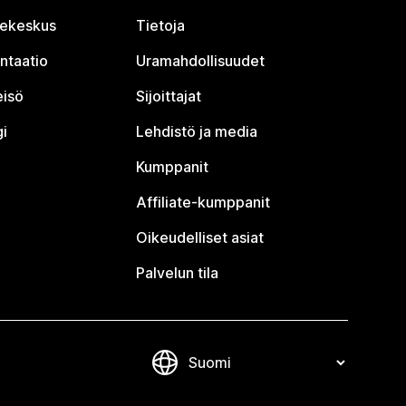
jekeskus
Tietoja
ntaatio
Uramahdollisuudet
eisö
Sijoittajat
i
Lehdistö ja media
Kumppanit
Affiliate-kumppanit
Oikeudelliset asiat
Palvelun tila