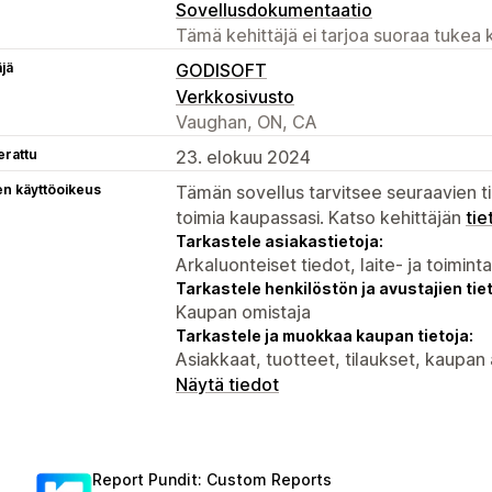
Sovellusdokumentaatio
Tämä kehittäjä ei tarjoa suoraa tukea k
äjä
GODISOFT
Verkkosivusto
Vaughan, ON, CA
erattu
23. elokuu 2024
en käyttöoikeus
Tämän sovellus tarvitsee seuraavien ti
toimia kaupassasi. Katso kehittäjän
tie
Tarkastele asiakastietoja:
Arkaluonteiset tiedot, laite- ja toimint
Tarkastele henkilöstön ja avustajien tiet
Kaupan omistaja
Tarkastele ja muokkaa kaupan tietoja:
Asiakkaat, tuotteet, tilaukset, kaupan 
Näytä tiedot
Report Pundit: Custom Reports