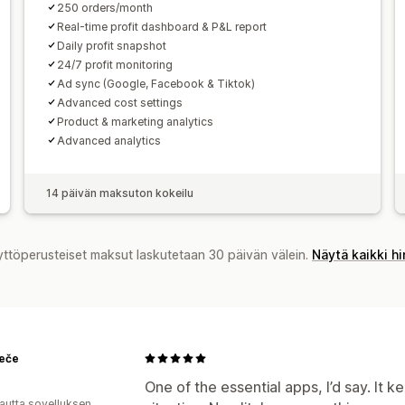
250 orders/month
Real-time profit dashboard & P&L report
Daily profit snapshot
24/7 profit monitoring
Ad sync (Google, Facebook & Tiktok)
Advanced cost settings
Product & marketing analytics
Advanced analytics
14 päivän maksuton kokeilu
yttöperusteiset maksut laskutetaan 30 päivän välein.
Näytä kaikki h
Peče
One of the essential apps, I’d say. It k
autta sovelluksen