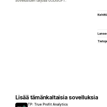
Sovellustuen tarjoaa GODISOFT.
Kehitt
Lanse
Tietoj
Lisää tämänkaltaisia sovelluksia
TP: True Profit Analytics