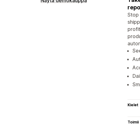
Näytä demokauppa
repo
Stop 
shipp
profi
produ
autom
See
Aut
Acc
Dai
Sma
Kielet
Toimii