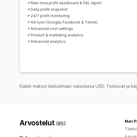
Real-time profit dashboard & P&L report
Daily profit snapshot
24/7 profit monitoring
Ad sync (Google, Facebook & Tiktok)
Advanced cost settings
Product & marketing analytics
Advanced analytics
Kaikki maksut laskutetaan valuutassa USD. Toistuvat ja kä
Arvostelut
Mari 
(85)
Tšekki
9 kuuk