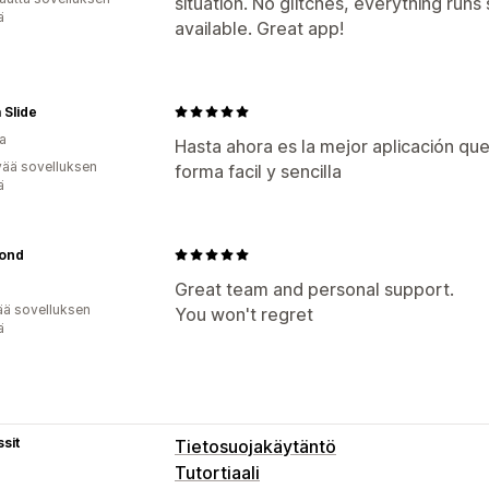
situation. No glitches, everything run
ä
available. Great app!
 Slide
a
Hasta ahora es la mejor aplicación que
vää sovelluksen
forma facil y sencilla
ä
ond
Great team and personal support.
ää sovelluksen
You won't regret
ä
sit
Tietosuojakäytäntö
Tutortiaali