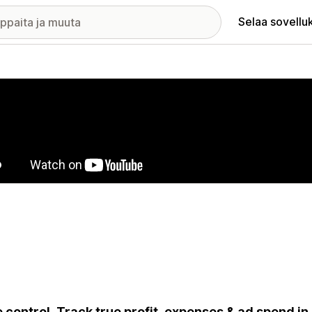
Selaa sovellu
elykuvagalleria
 control. Track true profit, expenses & ad spend in 