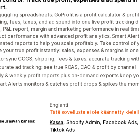
rt.
juggling spreadsheets. GoProfit is a profit calculator & profi
ing, fees, taxes, and ad spend into one live profit tracking
t, P&L report, margin and marketing performance in real tim
ct performance with advanced profit analytics. Smart Alert
ated reports to help you scale profitably. Take control of yo
 your true profit instantly: sales, expenses & margins in on
o-sync COGS, shipping, fees & taxes: accurate tracking wi
urate ad tracking: see true ROAS, CAC & profit by channel
ly & weekly profit reports plus on-demand exports keep yo
rt Alerts monitors & catches profit drops & spikes the mo
Englanti
Tätä sovellusta ei ole käännetty kiele
 seuraavan kanssa:
Kassa
Shopify Admin
Facebook Ads
Tiktok Ads