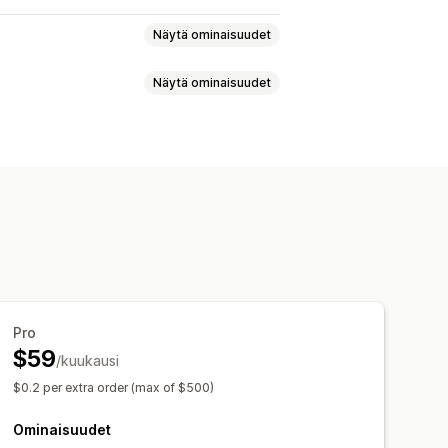
Näytä ominaisuudet
Näytä ominaisuudet
uranta
Tapahtumien seuranta
inkaariarvo (LTV)
yyntivero
Kuluseuranta
teiden kustannusten seuranta
ytiikka
oa koskevat tiedot
ilaukset
Monta valuuttaa
UTM-seuranta
Hylätty ostoskori
Pro
uksen tiedot
Maksutapahtumat
$59
/kuukausi
si
Mukautetut raportit
$0.2 per extra order (max of $500)
Raportoinnin ajastaminen
Ominaisuudet