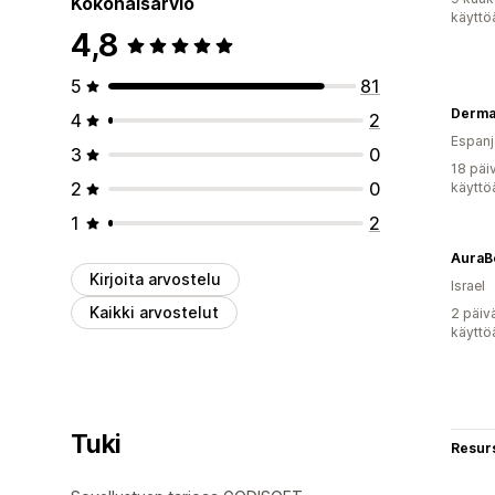
Kokonaisarvio
käyttö
4,8
5
81
Derma
4
2
Espanj
3
0
18 päi
2
0
käyttö
1
2
AuraB
Kirjoita arvostelu
Israel
Kaikki arvostelut
2 päiv
käyttö
Tuki
Resurs