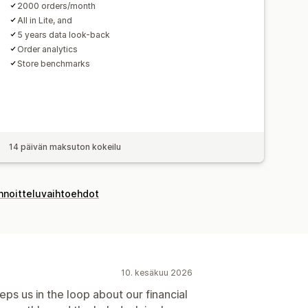
2000 orders/month
All in Lite, and
5 years data look-back
Order analytics
Store benchmarks
14 päivän maksuton kokeilu
innoitteluvaihtoehdot
10. kesäkuu 2026
eeps us in the loop about our financial