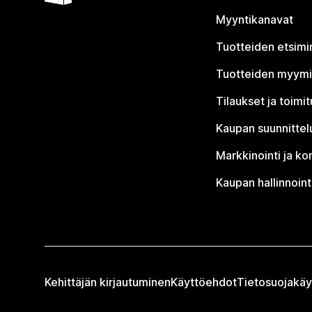
Myyntikanavat
Tuotteiden etsimi
Tuotteiden myym
Tilaukset ja toimi
Kaupan suunnittel
Markkinointi ja ko
Kaupan hallinnoint
Kehittäjän kirjautuminen
Käyttöehdot
Tietosuojakäy