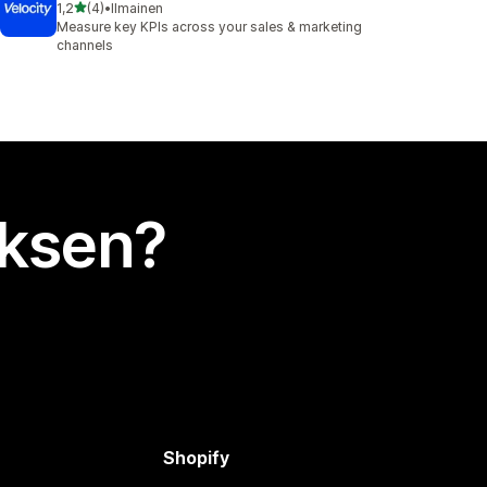
/ 5 tähteä
1,2
(4)
•
Ilmainen
4 arvostelua yhteensä
Measure key KPIs across your sales & marketing
channels
uksen?
Shopify