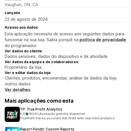
Vaughan, ON, CA
Lançada
23 de agosto de 2024
Acesso aos dados
Esta aplicação necessita de acesso aos seguintes dados para
funcionar na sua loja. Saiba porquê na
política de privacidade
do programador.
Ver dados do cliente:
Dados sensíveis, dados do dispositivo e de atividade
Ver dados da equipa e de colaboradores:
Proprietário da loja
Ver e editar dados da loja:
Clientes, produtos, encomendas, análise de dados da loja,
outros dados
Ver detalhes
Mais aplicações como esta
TP: True Profit Analytics
de 5 estrelas
5,0
(804)
•
Avaliação gratuita disponível
804 total de avaliações
TrueProfit tracks accurate Net Profit with real-time analytics
Report Pundit: Custom Reports