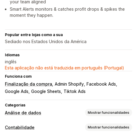
your team aligned
Smart Alerts monitors & catches profit drops & spikes the
moment they happen.
Popular entre lojas como a sua
Sediado nos Estados Unidos da América
Idiomas
inglês
Esta aplicação não está traduzida em português (Portugal)
Funciona com
Finalização da compra
Admin Shopify
Facebook Ads
Google Ads
Google Sheets
Tiktok Ads
Categorias
Análise de dados
Mostrar funcionalidades
Comportamento do cliente
Contabilidade
Mostrar funcionalidades
Rastreio em tempo real
Rastreio de atividade