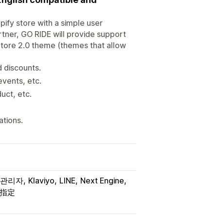
pify store with a simple user
rtner, GO RIDE will provide support
Store 2.0 theme (themes that allow
d discounts.
events, etc.
uct, etc.
ations.
y 관리자
Klaviyo
LINE
Next Engine
指定