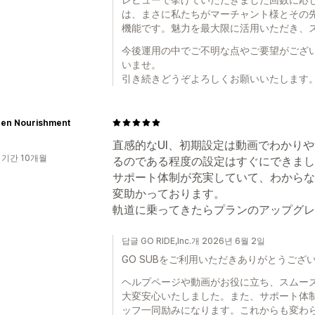
は、まさに私たちがマーチャント様とその
機能です。魅力を最大限に活用いただき、
今後運用の中でご不明な点やご要望がござ
いませ。
引き続きどうぞよろしくお願いいたします
Zen Nourishment
直感的なUI、初期設定は動画でわかり
 기간 10개월
るのである程度の設定はすぐにできまし
サポート体制が充実していて、わからな
変助かっております。
軌道に乗ってきたらプランのアップグレ
답글 GO RIDE,Inc.개 2026년 6월 2일
GO SUBをご利用いただきありがとうござ
ヘルプページや動画がお役に立ち、スムー
大変安心いたしました。また、サポート体
ッフ一同励みになります。これからも変わ