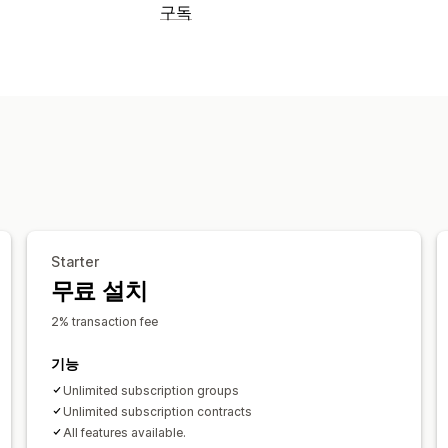
구독
구독 유형
멤버십
서비스
구독 상자
디지털 상품
설정 가능한 가격
정기 결제
구독하고 절약
고정 가격
계
Starter
무료 설치
2% transaction fee
기능
Unlimited subscription groups
Unlimited subscription contracts
All features available.