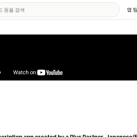
앱 
 이미지 갤러리
cription app created by a Plus Partner. Japanese/