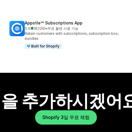
Appstle℠ Subscriptions App
별 5개 중
5.0
(8,126)
•
무료 플랜 사용 가능
총 리뷰 8126개
Retain customers with subscriptions, subscription box,
bundles
Built for Shopify
을 추가하시겠어
Shopify 3일 무료 체험