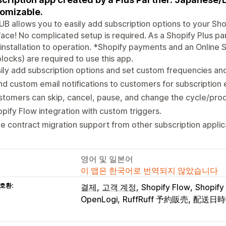
omizable.
B allows you to easily add subscription options to your Sho
face! No complicated setup is required. As a Shopify Plus pa
installation to operation. *Shopify payments and an Online 
locks) are required to use this app.
ily add subscription options and set custom frequencies an
d custom email notifications to customers for subscription 
tomers can skip, cancel, pause, and change the cycle/prod
pify Flow integration with custom triggers.
e contract migration support from other subscription applic
영어 및 일본어
이 앱은 한국어로 번역되지 않았습니다
호환:
결제
고객 계정
Shopify Flow
Shopif
OpenLogi
RuffRuff 予約販売
配送日時