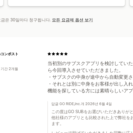
 요금은 30일마다 청구됩니다.
모든 요금제 옵션 보기
asコンポスト
当初別のサブスクアプリを検討していた
 기간 2개월
ら今回導入させていただきました。
・サブスクの中身が途中から自動変更さ
・それとは別に中身をお客様が出し入れ
機能を探している方には素晴らしいアプ
답글 GO RIDE,Inc.개 2026년 6월 4일
この度はGO SUBをお選びいただきありが
他社様のアプリとも比較された上で弊社を
ます。
レビューで挙げていただきました回数に応