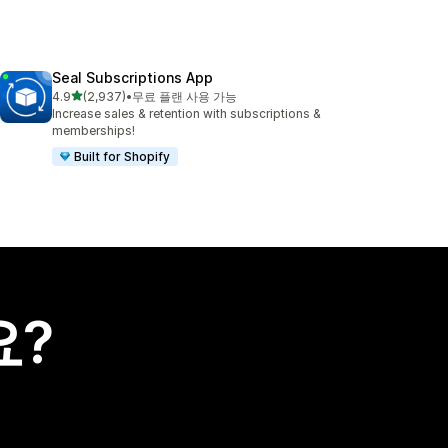
Seal Subscriptions App
별 5개 중
4.9
(2,937)
•
무료 플랜 사용 가능
총 리뷰 2937개
Increase sales & retention with subscriptions &
memberships!
Built for Shopify
요?