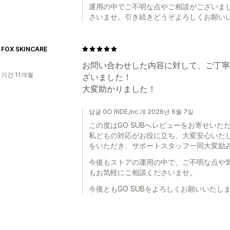
運用の中でご不明な点やご相談がございま
さいませ。引き続きどうぞよろしくお願い
FOX SKINCARE
お問い合わせした内容に対して、ご丁寧
 기간 11개월
ざいました！
大変助かりました！
답글 GO RIDE,Inc.개 2026년 6월 7일
この度はGO SUBへレビューをお寄せい
私どもの対応がお役に立ち、大変安心いた
をいただき、サポートスタッフ一同大変励
今後もストアの運用の中で、ご不明な点や
もお気軽にご相談くださいませ。
今後ともGO SUBをよろしくお願いいたし