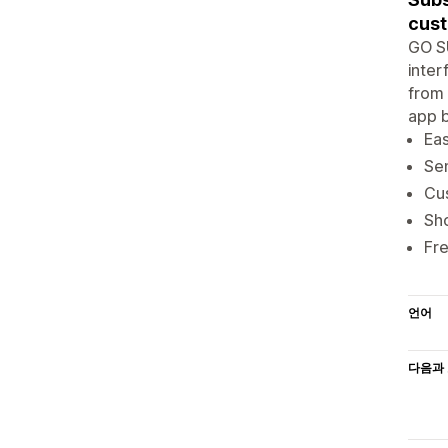
cust
GO SU
inter
from 
app b
Eas
Sen
Cus
Sho
Fre
언어
다음과 