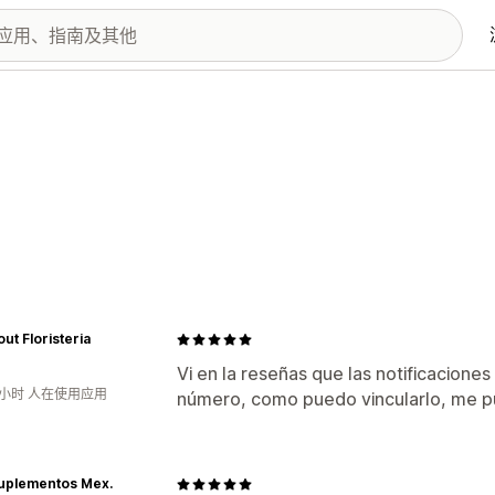
ut Floristeria
Vi en la reseñas que las notificacione
1小时 人在使用应用
número, como puedo vincularlo, me p
Suplementos Mex.