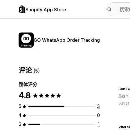
Shopify App Store
GO WhatsApp Order Tracking
评论
(5)
整体评分
Bon Go
4.8
墨西哥
大约2
5
3
4
0
3
1
Vital 