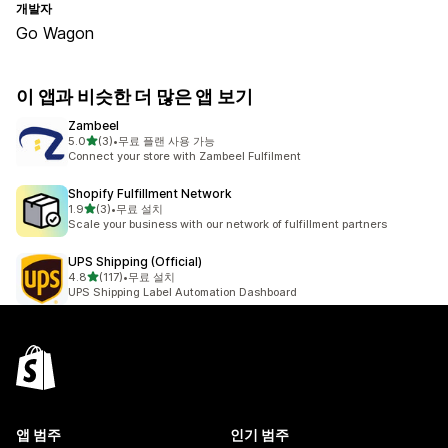
개발자
Go Wagon
이 앱과 비슷한 더 많은 앱 보기
Zambeel
별 5개 중
5.0
(3)
•
무료 플랜 사용 가능
총 리뷰 3개
Connect your store with Zambeel Fulfilment
Shopify Fulfillment Network
별 5개 중
1.9
(3)
•
무료 설치
총 리뷰 3개
Scale your business with our network of fulfillment partners
UPS Shipping (Official)
별 5개 중
4.8
(117)
•
무료 설치
총 리뷰 117개
UPS Shipping Label Automation Dashboard
앱 범주
인기 범주