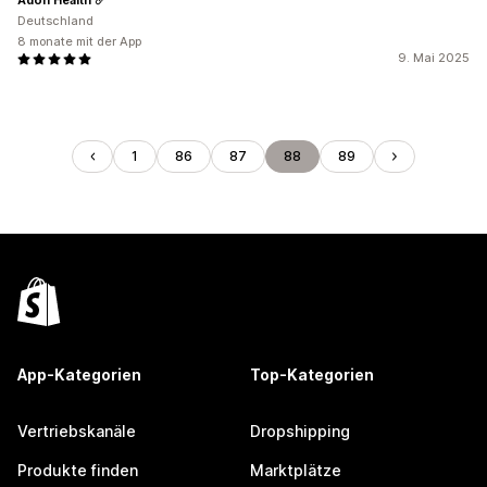
Deutschland
8 monate mit der App
9. Mai 2025
1
86
87
88
89
App-Kategorien
Top-Kategorien
Vertriebskanäle
Dropshipping
Produkte finden
Marktplätze