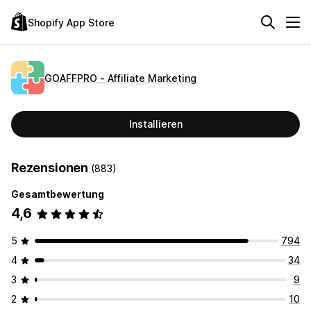
Shopify App Store
GOAFFPRO ‑ Affiliate Marketing
Installieren
Rezensionen
(883)
Gesamtbewertung
4,6
5
794
4
34
3
9
2
10