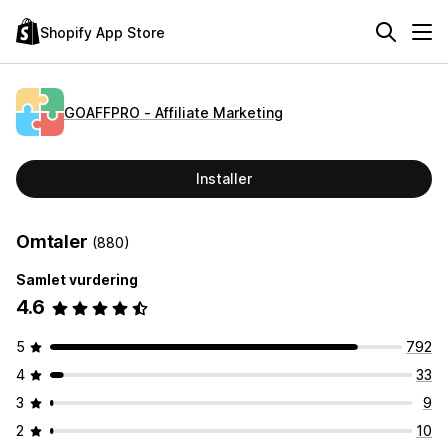
Shopify App Store
GOAFFPRO ‑ Affiliate Marketing
Installer
Omtaler
(880)
Samlet vurdering
4.6
5
792
4
33
3
9
2
10