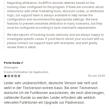
Regarding attribution, GoAffPro records referrals based on the
tracking rules configured for the program. If there are concerns about
interactions with other marketing tools, discount codes, or attribution
logic, our support team is always available to help review the
configuration and recommend the appropriate settings. We have
features to prevent unwanted attribution in many scenarios, but they
must be configured according to each merchant’s requirements.
We take reports of tracking issues seriously and are always happy to
investigate specific cases. If you’d like to revisit your account with us,
please contact our support team with examples, and we’ll gladly
review them in detail.
Porta Sicilia
Allemagne
9 mois d’utilisation de l’application
30 juin 2026
Leider sehr unübersichtlich, deutsche Version wär nett und
wirkt in der Testversion extrem basic. Bei einer Testversion
wünsche ich mir Funtkionen auszutesten, die mich überzeugen,
zahlender Kunde zu werden. Leider erfordern alle wirklich
relevaten Funktionen ein Upgrade zur Paidversion.