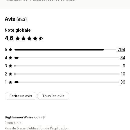
Paiements ACH
Virements bancaires
Versements automatiques
Paiements par carte
Paiements par carte-cadeau
PayPal
Avis
(883)
Note globale
4,6
5
794
4
34
3
9
2
10
1
36
Écrire un avis
Tous les avis
BigHammerWines.com
États-Unis
Plus de 5 ans d’utilisation de l’application