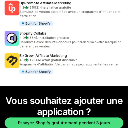
UpPromote Affiliate Marketing
étoile(s) sur 5
4,9
(3 592)
•
Installation gratuite
3592 avis au total
Stimulez les ventes parrainées avec un programme d’influence et
d’affiliation
Built for Shopify
Shopify Collabs
étoile(s) sur 5
4,0
(384)
•
Installation gratuite
384 avis au total
Collaborez avec des influenceurs pour promouvoir votre marque et
générer des ventes
BixGrow: Affiliate Marketing
étoile(s) sur 5
4,9
(1 234)
•
Forfait gratuit disponible
1234 avis au total
Programme d'affiliation/de parrainage pour augmenter les vente
Built for Shopify
Vous souhaitez ajouter une
application ?
Essayez Shopify gratuitement pendant 3 jours