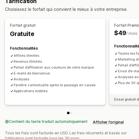
Tarification
Commission personnalisée
Marketing multiniveaux
Choisissez le forfait qui convient le mieux à votre entreprise.
Primes de performance
Commission sur le produit
Redevances
Avantages échelonnés
Forfait gratuit
Forfait Prem
Gestion des parrainages
$49
Gratuite
/ mois
Suivi des réalisations
Liens d’affiliation
Analyses de données
Suivi automatique
Fonctionnalit
Fonctionnalités
Génération de liens en bloc
Liens vers les collections
Toutes les fo
Affiliés illimités
Marketing d
Réductions
Revenus illimités
Suivi par e-mail
Suivi multi-niveaux
Portail d’aff
Portail d’affiliation aux couleurs de votre marque
Pop-ups après-vente
Suivi de produit
Envoi d’e-ma
E-mails de bienvenue
Analyses a
Protection contre les fraudes
Suivi en temps réel
Analyses
Plus de 30 o
Fenêtre contextuelle après le passage en caisse
Expérience des affiliés
Applications mobiles
Tableaux de bord personnalisés
Inscription personnalisée
Essai gratuit d
Portail à l’image de la marque
Nom de domaine personnalisé
Contient du texte traduit automatiquement
Image de marque personnalisée
Afficher l’original
Tous les frais sont facturés en USD. Les frais récurrents et basés sur
Paiements
l’utilisation sont facturés tous les 30 jours.