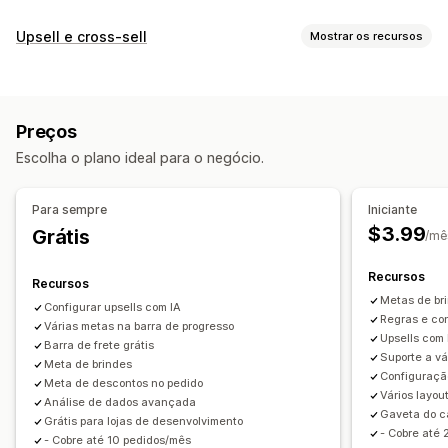
Upsell e cross-sell
Mostrar os recursos
Personalização
Upsell de carrinho
Upsell de checkout
Preços
Upsell na página do produto
Barra de anúncios
Escolha o plano ideal para o negócio.
Barra de progresso
Página de agradecimento de upsell
Complementos com um clique
Carrinho fixo
Para sempre
Iniciante
Carrinho de compras deslizante
Pop-ups
$3.99
Grátis
/mê
CSS personalizado
HTML personalizado
Editor de arrastar e soltar
Em várias moedas
Recursos
Recursos
Em vários idiomas
Regras personalizadas
Metas de bri
Configurar upsells com IA
Regras e co
Ofertas e recomendações
Várias metas na barra de progresso
Upsells com 
Barra de frete grátis
Garantias
Proteção de frete
Brindes
Suporte a v
Meta de brindes
Configuraçã
Embalagem de presente
Frete grátis
Meta de descontos no pedido
Vários layou
Análise de dados avançada
Complementos de produto
Recomendações de produtos
Gaveta do ca
Grátis para lojas de desenvolvimento
Produtos frequentemente comprados juntos
Pacotes
- Cobre até
- Cobre até 10 pedidos/mês