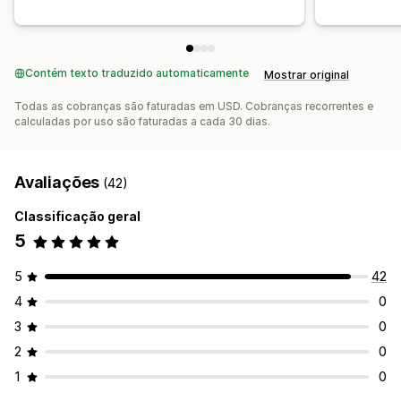
Intervalos de quantidade
Descontos por volume
Descontos por níveis
Recomendações de IA
Fazer upgrade de assinatura
Processamento prioritário
Contém texto traduzido automaticamente
Mostrar original
Análises
Todas as cobranças são faturadas em USD. Cobranças recorrentes e
Testes A/B
Taxas de cliques
Taxas de conversão
calculadas por uso são faturadas a cada 30 dias.
Desempenho da recomendação
Sugestões de otimização
Desempenho do funil
Avaliações
(42)
Classificação geral
5
5
42
4
0
3
0
2
0
1
0