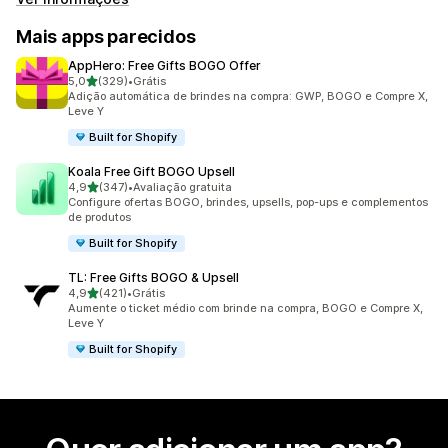
Mais apps parecidos
AppHero: Free Gifts BOGO Offer
de 5 estrelas
5,0
(329)
•
Grátis
329 avaliações ao todo
Adição automática de brindes na compra: GWP, BOGO e Compre X,
Leve Y
Built for Shopify
Koala Free Gift BOGO Upsell
de 5 estrelas
4,9
(347)
•
Avaliação gratuita
347 avaliações ao todo
Configure ofertas BOGO, brindes, upsells, pop-ups e complementos
de produtos
Built for Shopify
TL: Free Gifts BOGO & Upsell
de 5 estrelas
4,9
(421)
•
Grátis
421 avaliações ao todo
Aumente o ticket médio com brinde na compra, BOGO e Compre X,
Leve Y
Built for Shopify