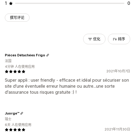
1
0
撰写评论
优化
排序
Pièces Détachées Frigo
法国
4分钟 人在使用应用
2021年10月7日
Super appli : user friendly - efficace et idéal pour sécuriser son
site d'une éventuelle erreur humaine ou autre...une sorte
d'assurance tous risques gratuite :) !
Juorge™
瑞士
6天 人在使用应用
2021年11月30日