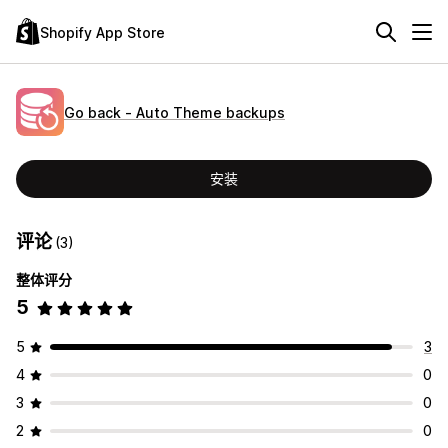
Shopify App Store
Go back ‑ Auto Theme backups
安装
评论
(3)
整体评分
5
5
3
4
0
3
0
2
0