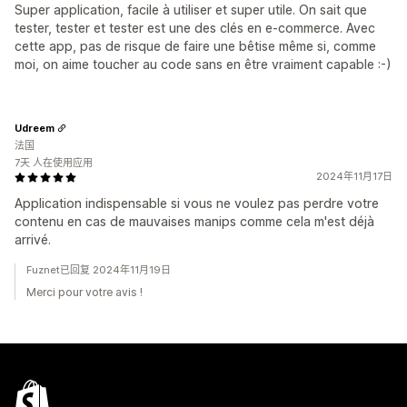
Super application, facile à utiliser et super utile. On sait que
tester, tester et tester est une des clés en e-commerce. Avec
cette app, pas de risque de faire une bêtise même si, comme
moi, on aime toucher au code sans en être vraiment capable :-)
Udreem
法国
7天 人在使用应用
2024年11月17日
Application indispensable si vous ne voulez pas perdre votre
contenu en cas de mauvaises manips comme cela m'est déjà
arrivé.
Fuznet已回复 2024年11月19日
Merci pour votre avis !