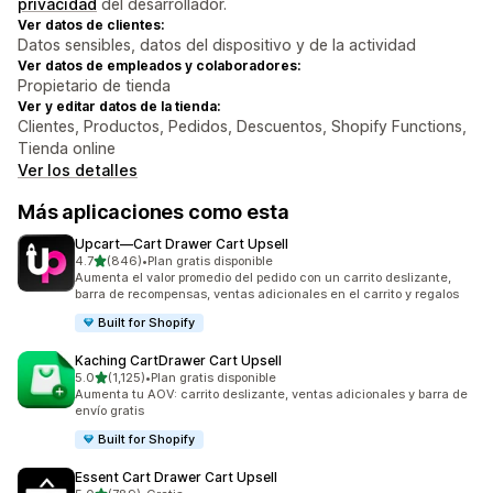
privacidad
del desarrollador.
Ver datos de clientes:
Datos sensibles, datos del dispositivo y de la actividad
Ver datos de empleados y colaboradores:
Propietario de tienda
Ver y editar datos de la tienda:
Clientes, Productos, Pedidos, Descuentos, Shopify Functions,
Tienda online
Ver los detalles
Más aplicaciones como esta
Upcart—Cart Drawer Cart Upsell
de 5 estrellas
4.7
(846)
•
Plan gratis disponible
846 reseñas en total
Aumenta el valor promedio del pedido con un carrito deslizante,
barra de recompensas, ventas adicionales en el carrito y regalos
Built for Shopify
Kaching CartDrawer Cart Upsell
de 5 estrellas
5.0
(1,125)
•
Plan gratis disponible
1125 reseñas en total
Aumenta tu AOV: carrito deslizante, ventas adicionales y barra de
envío gratis
Built for Shopify
Essent Cart Drawer Cart Upsell