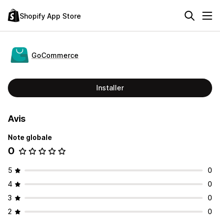
Shopify App Store
GoCommerce
Installer
Avis
Note globale
0
5
0
4
0
3
0
2
0