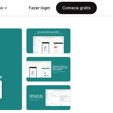
ps
Fazer login
Comece grátis