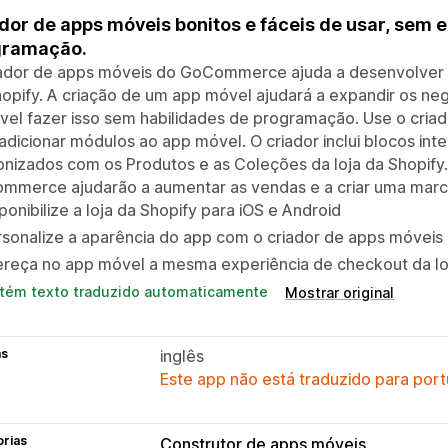
dor de apps móveis bonitos e fáceis de usar, sem e
gramação.
ador de apps móveis do GoCommerce ajuda a desenvolver ap
hopify. A criação de um app móvel ajudará a expandir os 
vel fazer isso sem habilidades de programação. Use o criad
adicionar módulos ao app móvel. O criador inclui blocos in
onizados com os Produtos e as Coleções da loja da Shopify.
merce ajudarão a aumentar as vendas e a criar uma marca 
ponibilize a loja da Shopify para iOS e Android
sonalize a aparência do app com o criador de apps móveis
ereça no app móvel a mesma experiência de checkout da lo
tém texto traduzido automaticamente
Mostrar original
as
inglês
Este app não está traduzido para port
orias
Construtor de apps móveis