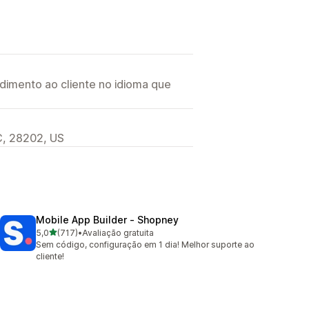
imento ao cliente no idioma que
NC, 28202, US
Mobile App Builder ‑ Shopney
de 5 estrelas
5,0
(717)
•
Avaliação gratuita
717 avaliações ao todo
Sem código, configuração em 1 dia! Melhor suporte ao
cliente!