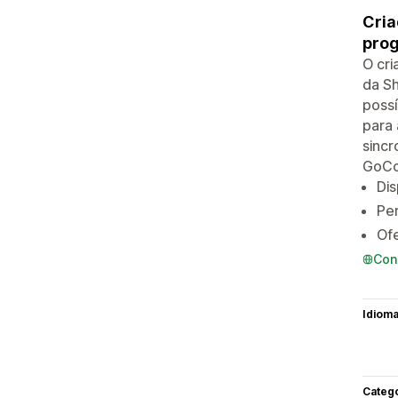
Cria
pro
O cri
da S
possí
para 
sincr
GoCom
Dis
Per
Of
Con
Idiom
Categ