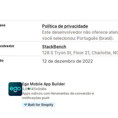
sos
Política de privacidade
Este desenvolvedor não oferece atend
você selecionou: Português (brasil).
volvedor
StackBench
128 S Tryon St, Floor 21, Charlotte, 
do
12 de dezembro de 2022
Ego Mobile App Builder
de 5 estrelas
5,0
(41)
•
Grátis
41 avaliações ao todo
Apps nativos com ferramentas de conversão e
notificações push
Built for Shopify