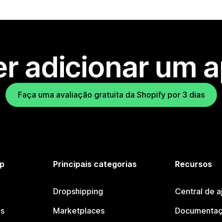
r adicionar um 
Faça uma avaliação gratuita da Shopify por 3 dias
p
Principais categorias
Recursos
Dropshipping
Central de a
os
Marketplaces
Documentaç