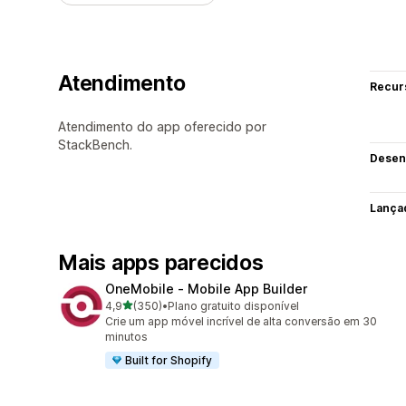
Atendimento
Recur
Atendimento do app oferecido por
StackBench.
Desen
Lança
Mais apps parecidos
OneMobile ‑ Mobile App Builder
de 5 estrelas
4,9
(350)
•
Plano gratuito disponível
350 avaliações ao todo
Crie um app móvel incrível de alta conversão em 30
minutos
Built for Shopify