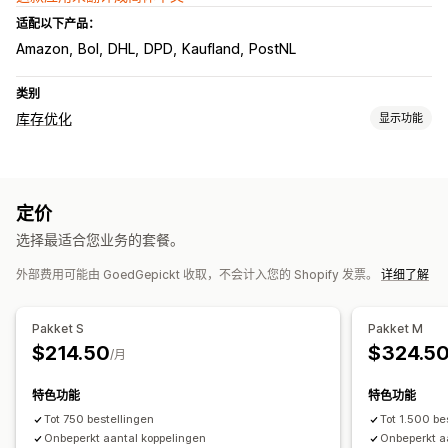
适配以下产品：
Amazon
Bol
DHL
DPD
Kaufland
PostNL
类别
库存优化
显示功能
库存管理
库存跟踪
库存同步
条码
失效日期
多地点
实时更新
SKU
定价
库存补货
库存转移
导入和导出
扫描器
工作流程自动化
多渠道
选择最适合您业务的套餐。
订单管理
外部费用可能由 GoedGepickt 收取，不会计入您的 Shopify 发票。
详细了解
延交订单
退货
发货
批量处理
自动处理
采购订单
预购
通知和分析
Pakket S
Pakket M
补货提醒
库存不足提醒
缺货通知
门槛提醒
洞察
电子邮件通知
$214.50
$324.5
/月
分析
特色功能
特色功能
Tot 750 bestellingen
Tot 1.500 be
Onbeperkt aantal koppelingen
Onbeperkt a