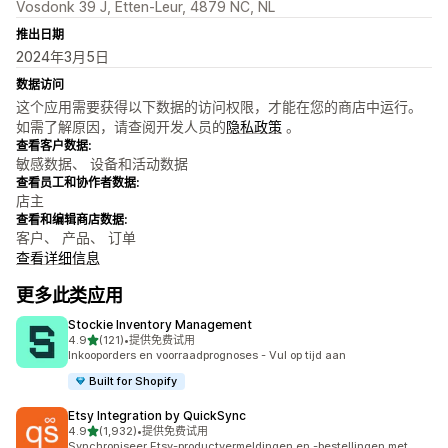
Vosdonk 39 J, Etten-Leur, 4879 NC, NL
推出日期
2024年3月5日
数据访问
这个应用需要获得以下数据的访问权限，才能在您的商店中运行。
如需了解原因，请查阅开发人员的
隐私政策
。
查看客户数据:
敏感数据、 设备和活动数据
查看员工和协作者数据:
店主
查看和编辑商店数据:
客户、 产品、 订单
查看详细信息
更多此类应用
Stockie Inventory Management
星（满分 5 星）
4.9
(121)
•
提供免费试用
总共 121 条评论
Inkooporders en voorraadprognoses - Vul op tijd aan
Built for Shopify
Etsy Integration by QuickSync
星（满分 5 星）
4.9
(1,932)
•
提供免费试用
总共 1932 条评论
Synchroniseer Etsy-productvermeldingen en -bestellingen met