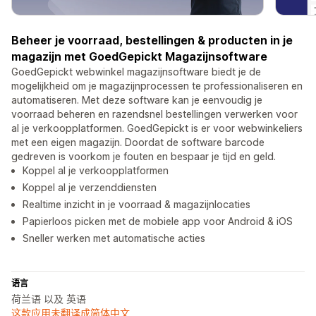
Beheer je voorraad, bestellingen & producten in je
magazijn met GoedGepickt Magazijnsoftware
GoedGepickt webwinkel magazijnsoftware biedt je de
mogelijkheid om je magazijnprocessen te professionaliseren en
automatiseren. Met deze software kan je eenvoudig je
voorraad beheren en razendsnel bestellingen verwerken voor
al je verkoopplatformen. GoedGepickt is er voor webwinkeliers
met een eigen magazijn. Doordat de software barcode
gedreven is voorkom je fouten en bespaar je tijd en geld.
Koppel al je verkoopplatformen
Koppel al je verzenddiensten
Realtime inzicht in je voorraad & magazijnlocaties
Papierloos picken met de mobiele app voor Android & iOS
Sneller werken met automatische acties
语言
荷兰语 以及 英语
这款应用未翻译成简体中文