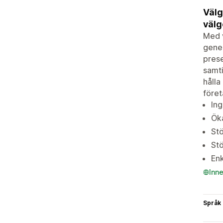
Välg
välg
Med v
gener
prese
samti
hålla
föret
Ing
Öka
Stö
Stö
Enk
Inn
Språk