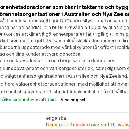
örenhetsdonationer som ökar intäkterna och bygge
örenhetsorganisationer i Australien och Nya Zeela
årt sömlösa gränssnitt gör GoGenerositys donationsapp det
ösa när de handlar i din butik. Omvandla 100 % av alla välgör
ntkort så att dina välgörenhetspartner får tillgång till dina p
digt som du gör gott. Du kan också skicka donationerna dire
 kunderna uppdaterade med vår kalkylator för effekt i realtid
ag och dina kunder att vara generösa.
en kod krävs. Installera och börja samla in donationer.
 kundbevarandet och varukorgens storlek, samtidigt som d
d välgörenhetsorganisationer i Australien och Nya Zeeland. Lä
d flera välgörenhetsorganisationer, med möjlighet att byta
el samhällspåverkan – hjälp ditt lokalsamhälle på ett hållbar
ehåller automatöversatt text
Visa original
engelska
Denna app finns inte översatt till sven