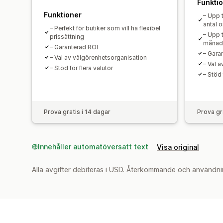
Funkti
Funktioner
– Upp t
antal o
– Perfekt för butiker som vill ha flexibel
– Upp t
prissättning
månad
– Garanterad ROI
– Gara
– Val av välgörenhetsorganisation
– Val 
– Stöd för flera valutor
– Stöd 
Prova gratis i 14 dagar
Prova gr
Innehåller automatöversatt text
Visa original
Alla avgifter debiteras i USD. Återkommande och användni