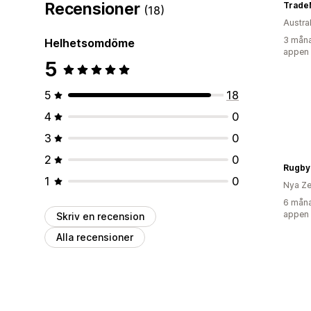
Recensioner
Trade
(18)
Austra
3 måna
Helhetsomdöme
appen
5
5
18
4
0
3
0
2
0
Rugby
1
0
Nya Ze
6 måna
appen
Skriv en recension
Alla recensioner