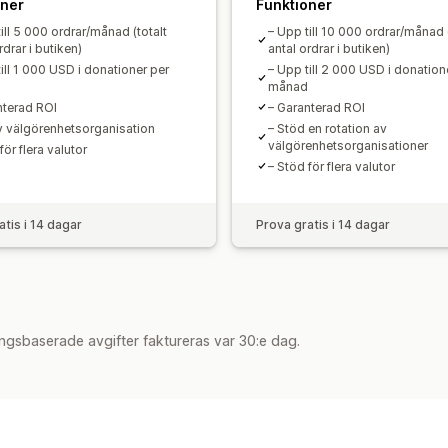
oner
Funktioner
ill 5 000 ordrar/månad (totalt
– Upp till 10 000 ordrar/månad (
rdrar i butiken)
antal ordrar i butiken)
ill 1 000 USD i donationer per
– Upp till 2 000 USD i donation
månad
nterad ROI
– Garanterad ROI
av välgörenhetsorganisation
– Stöd en rotation av
välgörenhetsorganisationer
för flera valutor
– Stöd för flera valutor
atis i 14 dagar
Prova gratis i 14 dagar
ngsbaserade avgifter faktureras var 30:e dag.