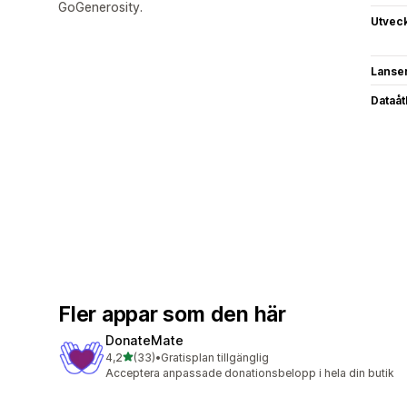
GoGenerosity.
Utvec
Lanse
Dataå
Fler appar som den här
DonateMate
av 5 stjärnor
4,2
(33)
•
Gratisplan tillgänglig
33 recensioner totalt
Acceptera anpassade donationsbelopp i hela din butik