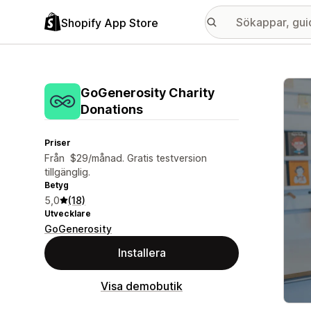
Shopify App Store
Galle
GoGenerosity Charity
Donations
Priser
Från $29/månad. Gratis testversion
tillgänglig.
Betyg
5,0
(18)
Utvecklare
GoGenerosity
Installera
Visa demobutik