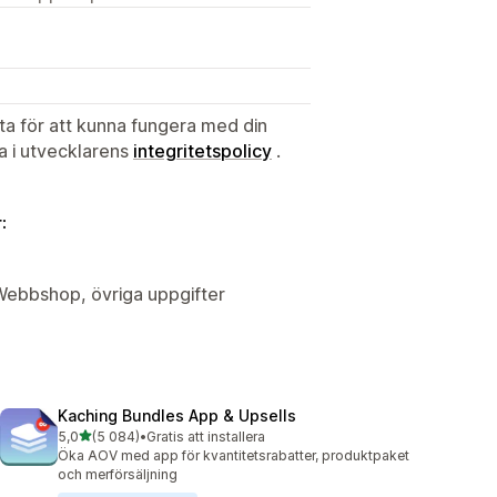
ata för att kunna fungera med din
ta i utvecklarens
integritetspolicy
.
:
 Webbshop, övriga uppgifter
Kaching Bundles App & Upsells
av 5 stjärnor
5,0
(5 084)
•
Gratis att installera
5084 recensioner totalt
Öka AOV med app för kvantitetsrabatter, produktpaket
och merförsäljning