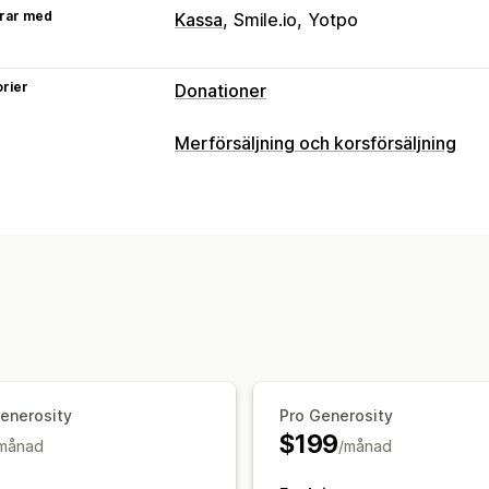
rar med
Kassa
Smile.io
Yotpo
rier
Donationer
Välgörenhetstyp
Merförsäljning och korsförsäljning
Ideell
Insamling
Social påverkan
Mil
Anpassning
Anpassa välgörenhet
Merförsäljning i varukorg
Merförsäljn
Hantering av donationer
Merförsäljning på produktsidan
Tillä
Donationsbelopp
Avrundat belopp
D
Flera valutor
Analysverktyg
Instrumentpaneler
Ra
Anpassning
Märken
Livebutiksdisk
Donationswi
enerosity
Pro Generosity
$199
månad
/månad