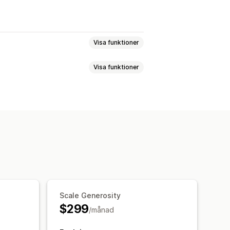
Visa funktioner
Visa funktioner
jö
Klimatkompensation
ing i kassa
gg på ett klick
Varukorgspanel
onationsmål
Spårning av påverkan
pporter
dget
Scale Generosity
$299
/månad