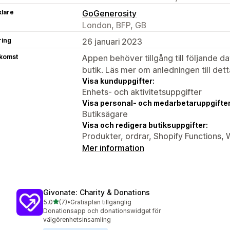
klare
GoGenerosity
London, BFP, GB
ring
26 januari 2023
tkomst
Appen behöver tillgång till följande d
butik. Läs mer om anledningen till det
Visa kunduppgifter:
Enhets- och aktivitetsuppgifter
Visa personal- och medarbetaruppgifter
Butiksägare
Visa och redigera butiksuppgifter:
Produkter, ordrar, Shopify Functions,
Mer information
Givonate: Charity & Donations
av 5 stjärnor
5,0
(7)
•
Gratisplan tillgänglig
7 recensioner totalt
Donationsapp och donationswidget för
välgörenhetsinsamling