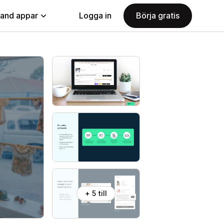
land appar
Logga in
Börja gratis
+ 5 till