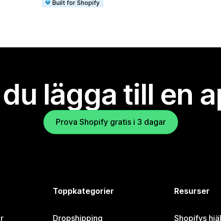
Built for Shopify
l du lägga till en 
Prova Shopify gratis i 3 dagar
Toppkategorier
Resurser
r
Dropshipping
Shopifys hjä