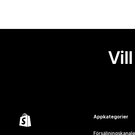
Vil
Appkategorier
Försäljningskanale