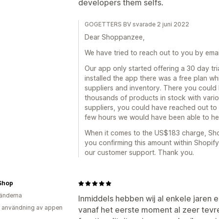
developers them selfs.
GOGETTERS BV svarade 2 juni 2022
Dear Shoppanzee,
We have tried to reach out to you by ema
Our app only started offering a 30 day tri
installed the app there was a free plan w
suppliers and inventory. There you could
thousands of products in stock with variou
suppliers, you could have reached out to 
few hours we would have been able to he
When it comes to the US$183 charge, Sho
you confirming this amount within Shopify.
our customer support. Thank you.
Shop
änderna
Inmiddels hebben wij al enkele jaren 
 användning av appen
vanaf het eerste moment al zeer tevr