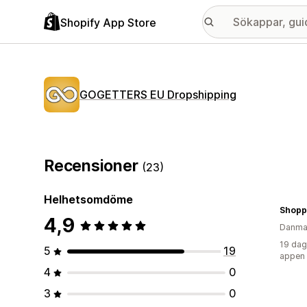
Shopify App Store
GOGETTERS EU Dropshipping
Recensioner
(23)
Helhetsomdöme
Shopp
4,9
Danma
19 dag
5
19
appen
4
0
3
0