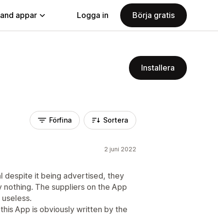
land appar
Logga in
Börja gratis
Installera
Förfina
Sortera
2 juni 2022
l despite it being advertised, they
y nothing. The suppliers on the App
y useless.
this App is obviously written by the