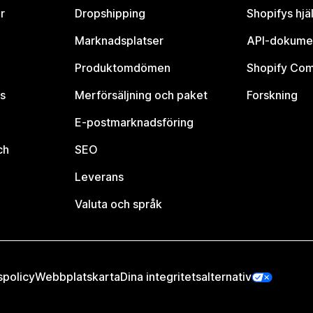
r
Dropshipping
Shopifys hjä
Marknadsplatser
API-dokume
Produktomdömen
Shopify Co
s
Merförsäljning och paket
Forskning
E-postmarknadsföring
ch
SEO
Leverans
Valuta och språk
spolicy
Webbplatskarta
Dina integritetsalternativ