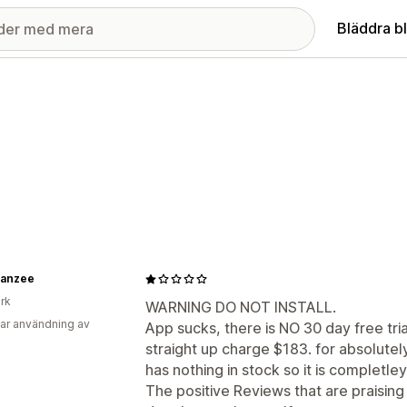
Bläddra b
anzee
rk
WARNING DO NOT INSTALL.
ar användning av
App sucks, there is NO 30 day free tria
straight up charge $183. for absolutel
has nothing in stock so it is completle
The positive Reviews that are praising 