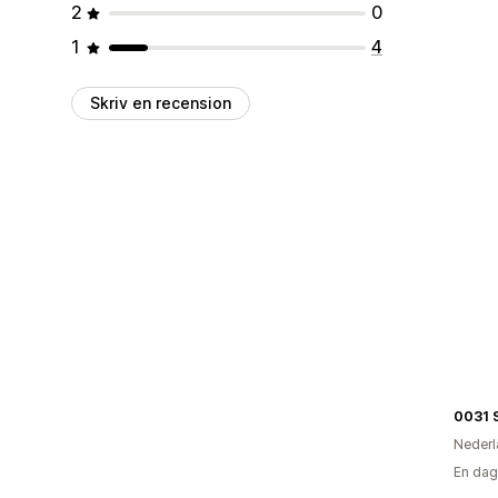
2
0
1
4
Skriv en recension
0031 
Nederl
En dag