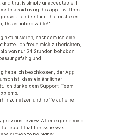
and that is simply unacceptable. I
 to avoid using this app. I will look
s persist. I understand that mistakes
, this is unforgivable!"
 aktualisieren, nachdem ich eine
 hatte. Ich freue mich zu berichten,
halb von nur 24 Stunden behoben
npassungsfähig und
ng habe ich beschlossen, der App
sch ist, dass ein ähnlicher
ritt. Ich danke dem Support-Team
Problems.
rhin zu nutzen und hoffe auf eine
y previous review. After experiencing
d to report that the issue was
 has proven to be highly