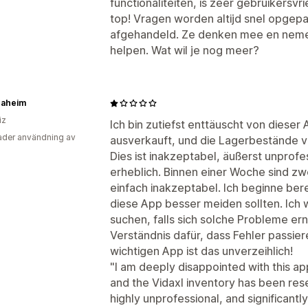
functionaliteiten, is zeer gebruikersvr
top! Vragen worden altijd snel opgepa
afgehandeld. Ze denken mee en nemen
helpen. Wat wil je nog meer?
Daheim
iz
Ich bin zutiefst enttäuscht von dieser
der användning av
ausverkauft, und die Lagerbestände vo
Dies ist inakzeptabel, äußerst unprof
erheblich. Binnen einer Woche sind zwe
einfach inakzeptabel. Ich beginne berei
diese App besser meiden sollten. Ich 
suchen, falls sich solche Probleme er
Verständnis dafür, dass Fehler passier
wichtigen App ist das unverzeihlich!
"I am deeply disappointed with this app
and the Vidaxl inventory has been rese
highly unprofessional, and significan