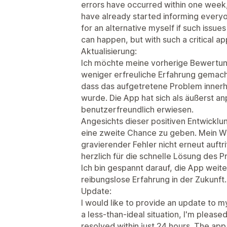
errors have occurred within one week, 
have already started informing everyone
for an alternative myself if such issue
can happen, but with such a critical app
Aktualisierung:
Ich möchte meine vorherige Bewertung
weniger erfreuliche Erfahrung gemacht
dass das aufgetretene Problem inner
wurde. Die App hat sich als äußerst a
benutzerfreundlich erwiesen.
Angesichts dieser positiven Entwicklu
eine zweite Chance zu geben. Mein Wun
gravierender Fehler nicht erneut auft
herzlich für die schnelle Lösung des 
Ich bin gespannt darauf, die App weite
reibungslose Erfahrung in der Zukunft.
Update:
I would like to provide an update to m
a less-than-ideal situation, I'm please
resolved within just 24 hours. The app