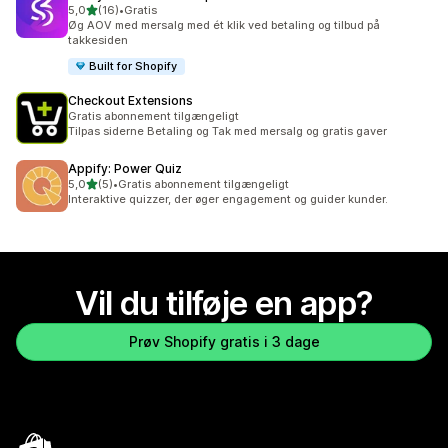
ud af 5 stjerner
5,0
(16)
•
Gratis
16 anmeldelser i alt
Øg AOV med mersalg med ét klik ved betaling og tilbud på
takkesiden
Built for Shopify
Checkout Extensions
Gratis abonnement tilgængeligt
Tilpas siderne Betaling og Tak med mersalg og gratis gaver
Appify: Power Quiz
ud af 5 stjerner
5,0
(5)
•
Gratis abonnement tilgængeligt
5 anmeldelser i alt
Interaktive quizzer, der øger engagement og guider kunder.
Vil du tilføje en app?
Prøv Shopify gratis i 3 dage