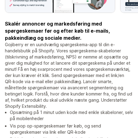
Skalér annoncer og markedsføring med
spørgeskemaer før og efter køb til e-mails,
pakkeindlæg og sociale medier.
Gojiberry er en uundværlig spørgeskema-app til din e-
handelsbutik på Shopify. Vores spørgeskema-skabeloner
(tilskrivning af markedsføring, NPS) er nemme at opsætte og
giver dig mulighed for at lancere dit spørgeskema på under et
minut! Få en høj svarprocent med vores spørgeskemaværktøj,
der kun kræver ét klik. Send spørgeskemaer med et link/en
QR-kode via e-mail eller pakkeindlæg. Lancér smarte,
målrettede spørgeskemaer via avanceret segmentering og
betinget logik. Forstå, hvor dine kunder kommer fra, og find ud
af, hvilket produkt du skal udvikle næste gang. Understøtter
Shopify Extensibility.
Opsætning på 1 minut uden kode med enkle skabeloner, selv
på mobilenheder
Vis pop op-spørgeskemaer før køb, og send
spørgeskemaer via link eller QR-kode