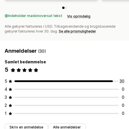
Indeholder maskinoversat tekst
Vis oprindelig
Alle gebyrer faktureres i USD. Tilbagevendende og brugsbaserede
gebyrer faktureres hver 30. dag.
Se alle prismuligheder
Anmeldelser
(30)
Samlet bedømmelse
5
5
30
4
0
3
0
2
0
1
0
Skriv en anmeldelse
Alle anmeldelser