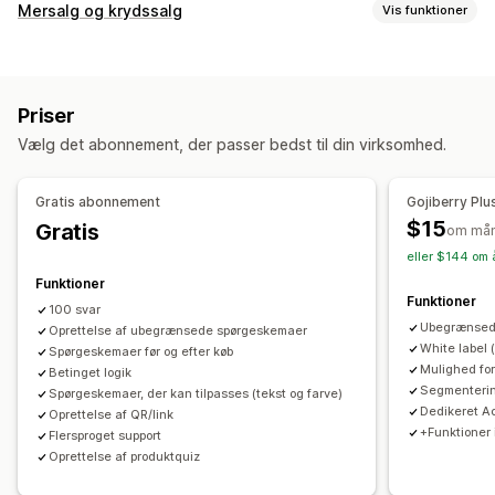
Tilpasning af formular
Mersalg og krydssalg
Vis funktioner
Tilpassede stile
Integrerede formularer
Skabeloner
Tilpasning
Flere sider
Pop op-vinduer
Redigering i realtid
Mersalg på produktside
Pop op-vinduer
Flere sprog
Flere sprog
Priser
Tilbud og anbefalinger
Spørgeundersøgelsestyper
Vælg det abonnement, der passer bedst til din virksomhed.
Produktanbefalinger
Kundetilfredshed
Markedsundersøgelse
Net Promoter Score (NPS)
Produktfeedback
Efter køb
Analyser
Gratis abonnement
Gojiberry Plu
Tildeling
$15
Gratis
Klikrater
Konverteringsrater
Anbefalet ydeevne
om må
eller $144 om 
Ydeevne af tragt
Administration af indsendelser
Funktioner
Mail
Dataeksport
Analyser
Funktioner
100 svar
Ubegrænsed
Oprettelse af ubegrænsede spørgeskemaer
White label 
Spørgeskemaer før og efter køb
Mulighed for
Betinget logik
Segmenterin
Spørgeskemaer, der kan tilpasses (tekst og farve)
Dedikeret 
Oprettelse af QR/link
+Funktioner
Flersproget support
Oprettelse af produktquiz