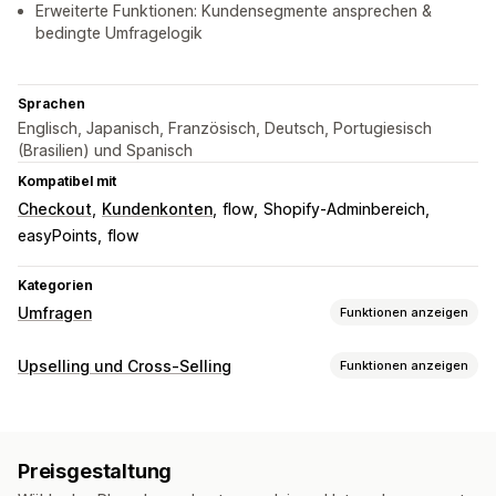
Erweiterte Funktionen: Kundensegmente ansprechen &
bedingte Umfragelogik
Sprachen
Englisch, Japanisch, Französisch, Deutsch, Portugiesisch
(Brasilien) und Spanisch
Kompatibel mit
Checkout
Kundenkonten
flow
Shopify-Adminbereich
easyPoints
flow
Kategorien
Umfragen
Funktionen anzeigen
Formularanpassung
Upselling und Cross-Selling
Funktionen anzeigen
Benutzerdefinierte Stile
Eingebettete Formulare
Vorlagen
Anpassung
Mehrere Seiten
Popups
Echtzeit-Bearbeitung
Produktseiten-Upselling
Pop-ups
Mehrere Sprachen
Mehrere Sprachen
Preisgestaltung
Angebote und Empfehlungen
Umfragearten