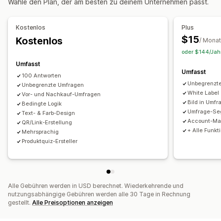
Wähle den Plan, der am besten zu deinem Unternehmen passt.
Produktempfehlungen
Kundenzufriedenheit
Marktforschung
Net Promoter Score (NPS)
Produkt-Feedback
Analysen
Kostenlos
Plus
Nach dem Kauf
Zuordnung
$15
Kostenlos
Klickraten
Conversion-Raten
Empfehlungsleistung
/ Monat
oder $144/Jahr
Funnel-Leistung
Verwaltung von Einreichungen
Umfasst
E-Mail
Datenexport
Analysen
Umfasst
100 Antworten
Unbegrenzt
Unbegrenzte Umfragen
White Label
Vor- und Nachkauf-Umfragen
Bild in Umfr
Bedingte Logik
Umfrage-Se
Text- & Farb-Design
Account-Ma
QR/Link-Erstellung
+ Alle Funkt
Mehrsprachig
Produktquiz-Ersteller
Alle Gebühren werden in USD berechnet. Wiederkehrende und
nutzungsabhängige Gebühren werden alle 30 Tage in Rechnung
gestellt.
Alle Preisoptionen anzeigen