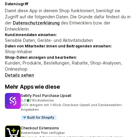
Datenzugriff
Damit diese App in deinem Shop funktioniert, benötigt sie
Zugriff auf die folgenden Daten. Die Gründe dafür findest du in
der
Datenschutzerklärung
des Entwicklers bzw. der
Entwicklerin.
Kund:innendaten einsehen:
Sensible Daten, Geräte- und Aktivitätsdaten
Daten von Mitarbeiter:innen und Beitragenden einsehen:
Shop-Inhaber
Shop-Daten anzeigen und bearbeiten:
Kunden, Produkte, Bestellungen, Rabatte, Shop-Analysen,
Onlineshop
Details sehen
Mehr Apps wie diese
Sellify Post Purchase Upsell
von 5 Sternen
5,0
(16)
•
Kostenlos
16 Rezensionen insgesamt
AOV steigern mit 1-Klick-Checkout-Upsell und Dankesseiten-
Angeboten
Built for Shopify
Checkout Extensions
Kostenloser Plan verfügbar