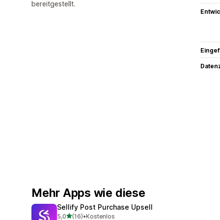
bereitgestellt.
Entwic
Eingef
Datenz
Mehr Apps wie diese
Sellify Post Purchase Upsell
von 5 Sternen
5,0
(16)
•
Kostenlos
16 Rezensionen insgesamt