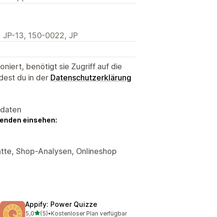
P-13, 150-0022, JP
niert, benötigt sie Zugriff auf die
dest du in der
Datenschutzerklärung
sdaten
genden einsehen:
atte, Shop-Analysen, Onlineshop
Appify: Power Quizze
von 5 Sternen
5,0
(5)
•
Kostenloser Plan verfügbar
5 Rezensionen insgesamt