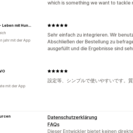
which is something we want to tackle 
Calou - Leben mit Hund und Katze
eich
Sehr einfach zu integrieren. Wir benu
in jahr mit der App
Abschließen der Bestellung zu befrage
ausgefüllt und die Ergebnisse sind sehr 
EVO
設定等、シンプルで使いやすいです。質
te mit der App
urcen
Datenschutzerklärung
FAQs
Dieser Entwickler bietet keinen direk