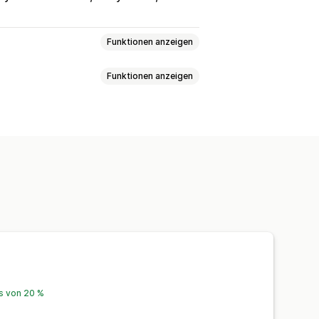
Funktionen anzeigen
Funktionen anzeigen
e Formulare
Vorlagen
arbeitung
Mehrere Sprachen
hrere Sprachen
Net Promoter Score (NPS)
uordnung
lungsleistung
Funnel-Leistung
is von 20 %