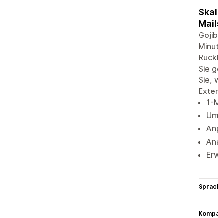
Skal
Mail
Gojib
Minut
Rückl
Sie g
Sie, 
Extens
1-M
Um
Anp
An
Er
Sprac
Kompat