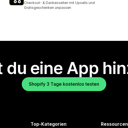
Checkout- & Dankesseiten mit Upsells und
Gratisgeschenken anpassen
 du eine App hi
Shopify 3 Tage kostenlos testen
Top-Kategorien
Ressourcen