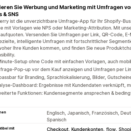
ieren Sie Werbung und Marketing mit Umfragen vor
s & SNS
erry ist die unverzichtbare Umfrage-App für Ihr Shopify-Busi
e mit Vorlagen wie NPS oder Marketing-Attribution. Mit uns
aufquoten. Versenden Sie Umfragen per Link, QR-Code, E-M
ezielte, intelligente Umfragen mit fortschrittlicher Segment
woher Ihre Kunden kommen, und finden Sie neue Produktcha
ibility.
inute-Setup ohne Code mit einfachen Vorlagen, auch mobil
frage-Pop-up vor dem Kauf anzeigen und Umfragen per L
assbar für Branding, Sprachlokalisierung, Bilder, Gutschei
alyse-Dashboard: Ergebnisse mit Kundendaten verknüpft, m
weiterte Funktionen: Kundensegmente ansprechen & beding
hen
Englisch, Japanisch, Französisch, Deut
Spanisch
ibel mit
Checkout
Kundenkonten
flow
Shopi