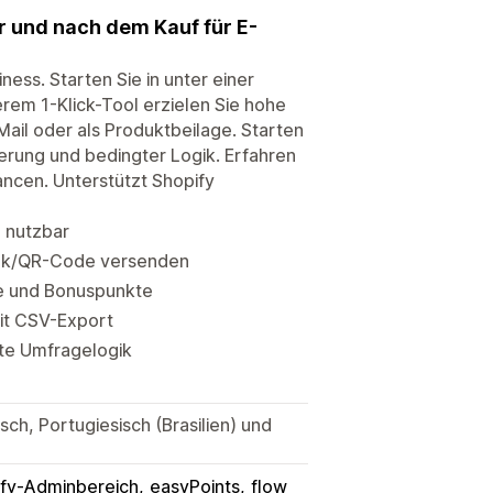
 und nach dem Kauf für E-
ness. Starten Sie in unter einer
erem 1-Klick-Tool erzielen Sie hohe
ail oder als Produktbeilage. Starten
ierung und bedingter Logik. Erfahren
ncen. Unterstützt Shopify
 nutzbar
ink/QR-Code versenden
ne und Bonuspunkte
it CSV-Export
te Umfragelogik
sch, Portugiesisch (Brasilien) und
fy-Adminbereich
easyPoints
flow