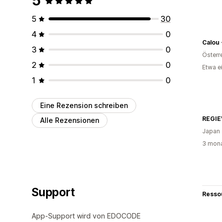
5
5
30
4
0
3
0
Österr
2
0
Etwa e
1
0
Eine Rezension schreiben
REGI
Alle Rezensionen
Japan
3 mona
Support
Resso
App-Support wird von EDOCODE