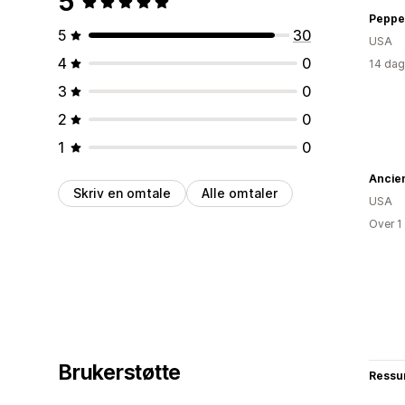
5
Peppe
5
30
USA
4
0
14 dag
3
0
2
0
1
0
Ancien
Skriv en omtale
Alle omtaler
USA
Over 1
Brukerstøtte
Ressu