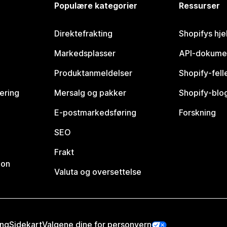
Populære kategorier
Ressurser
Direktefrakting
Shopifys hje
Markedsplasser
API-dokume
Produktanmeldelser
Shopify-fel
vering
Mersalg og pakker
Shopify-blo
E-postmarkedsføring
Forskning
SEO
Frakt
jon
Valuta og oversettelse
ing
Sidekart
Valgene dine for personvern