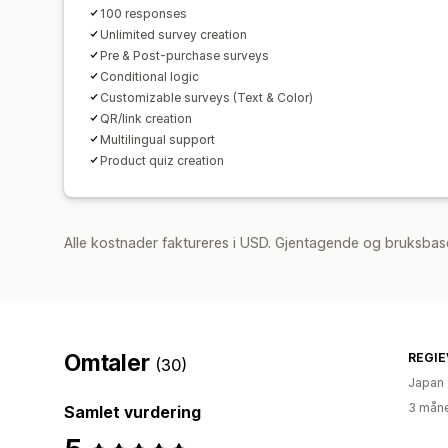
100 responses
Unlimited survey creation
Pre & Post-purchase surveys
Conditional logic
Customizable surveys (Text & Color)
QR/link creation
Multilingual support
Product quiz creation
Alle kostnader faktureres i USD. Gjentagende og bruksbas
Omtaler
REGI
(30)
Japan
3 måne
Samlet vurdering