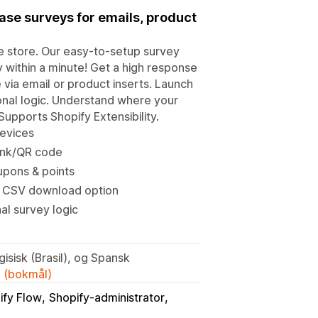
ase surveys for emails, product
e store. Our easy-to-setup survey
y within a minute! Get a high response
 via email or product inserts. Launch
nal logic. Understand where your
upports Shopify Extensibility.
devices
link/QR code
oupons & points
h CSV download option
l survey logic
isisk (Brasil), og Spansk
k (bokmål)
ify Flow
Shopify-administrator