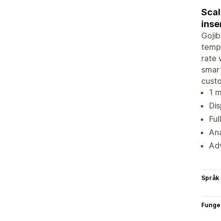
Scal
inse
Gojib
templ
rate 
smart
custo
1 m
Dis
Ful
Ana
Adv
Språk
Funge