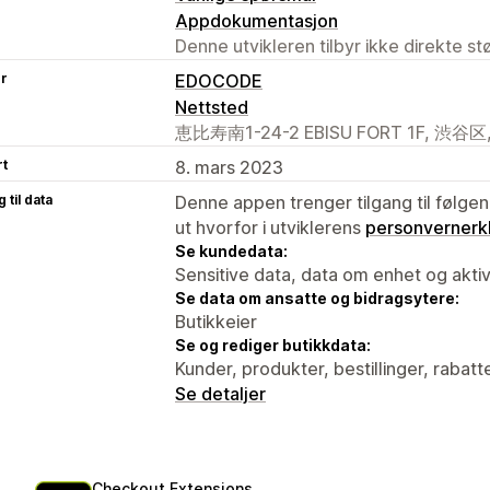
Appdokumentasjon
Denne utvikleren tilbyr ikke direkte s
er
EDOCODE
Nettsted
恵比寿南1-24-2 EBISU FORT 1F, 渋谷区, J
rt
8. mars 2023
 til data
Denne appen trenger tilgang til følgen
ut hvorfor i utviklerens
personvernerk
Se kundedata:
Sensitive data, data om enhet og aktiv
Se data om ansatte og bidragsytere:
Butikkeier
Se og rediger butikkdata:
Kunder, produkter, bestillinger, rabatt
Se detaljer
Checkout Extensions