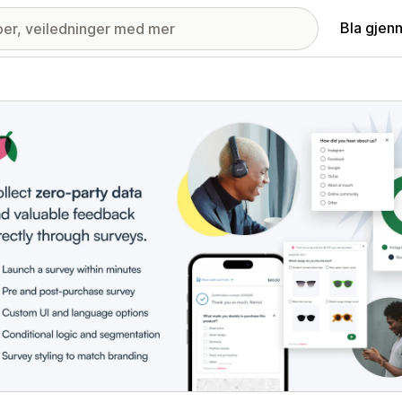
Bla gjen
ri med fremhevede bilder