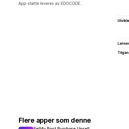
App-støtte leveres av EDOCODE.
Utvikl
Lanse
Tilgang
Flere apper som denne
Sellify Post Purchase Upsell