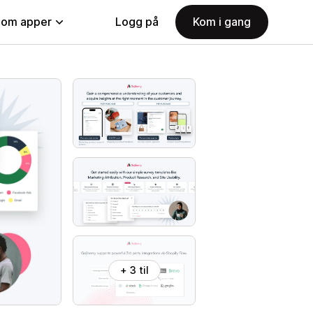
nom apper
Logg på
Kom i gang
+ 3 til