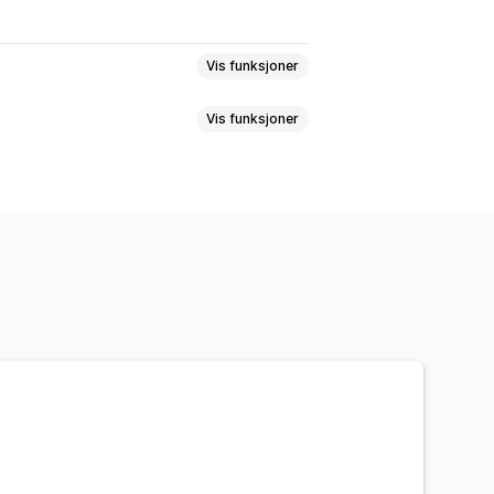
Vis funksjoner
Vis funksjoner
Maler
Flere sider
Popup-vinduer
er
Flere språk
se
NPS (Net Promoter Score)
tribusjon
er
Anbefalingsytelse
Trakteytelse