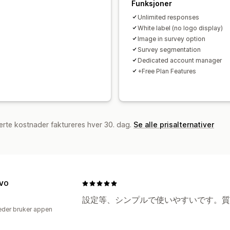
Funksjoner
Unlimited responses
White label (no logo display)
Image in survey option
Survey segmentation
Dedicated account manager
+Free Plan Features
erte kostnader faktureres hver 30. dag.
Se alle prisalternativer
EVO
設定等、シンプルで使いやすいです。質
der bruker appen