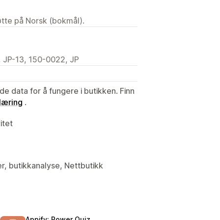
tøtte på Norsk (bokmål).
P-13, 150-0022, JP
de data for å fungere i butikken. Finn
læring
.
itet
er, butikkanalyse, Nettbutikk
Appify: Power Quiz