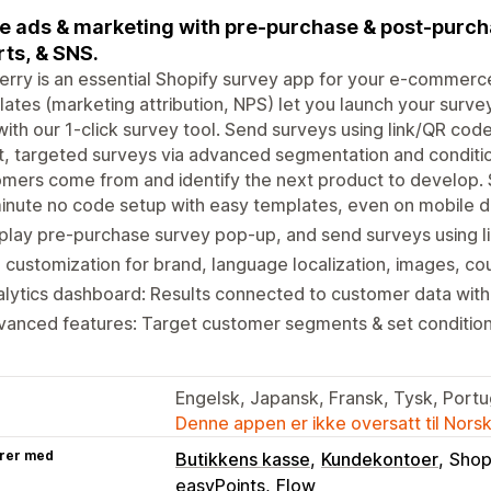
e ads & marketing with pre-purchase & post-purch
rts, & SNS.
erry is an essential Shopify survey app for your e-commerc
ates (marketing attribution, NPS) let you launch your surve
with our 1-click survey tool. Send surveys using link/QR code
, targeted surveys via advanced segmentation and conditio
mers come from and identify the next product to develop. S
inute no code setup with easy templates, even on mobile 
play pre-purchase survey pop-up, and send surveys using 
l customization for brand, language localization, images, c
lytics dashboard: Results connected to customer data wit
anced features: Target customer segments & set conditiona
Engelsk, Japansk, Fransk, Tysk, Portug
Denne appen er ikke oversatt til Nors
rer med
Butikkens kasse
Kundekontoer
Shop
easyPoints
Flow