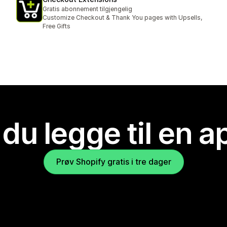
Gratis abonnement tilgjengelig
Customize Checkout & Thank You pages with Upsells,
Free Gifts
 du legge til en 
Prøv Shopify gratis i tre dager