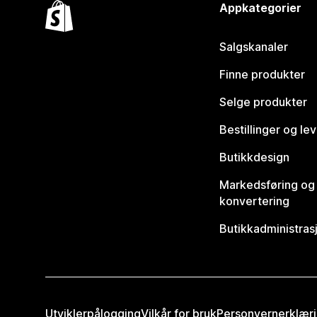
Appkategorier
Salgskanaler
Finne produkter
Selge produkter
Bestillinger og le
Butikkdesign
Markedsføring og
konvertering
Butikkadministras
Utviklerpålogging
Vilkår for bruk
Personvernerklær