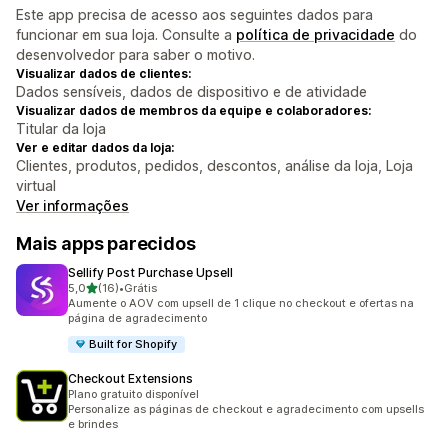
Este app precisa de acesso aos seguintes dados para
funcionar em sua loja. Consulte a
política de privacidade
do
desenvolvedor para saber o motivo.
Visualizar dados de clientes:
Dados sensíveis, dados de dispositivo e de atividade
Visualizar dados de membros da equipe e colaboradores:
Titular da loja
Ver e editar dados da loja:
Clientes, produtos, pedidos, descontos, análise da loja, Loja
virtual
Ver informações
Mais apps parecidos
Sellify Post Purchase Upsell
de 5 estrelas
5,0
(16)
•
Grátis
16 avaliações ao todo
Aumente o AOV com upsell de 1 clique no checkout e ofertas na
página de agradecimento
Built for Shopify
Checkout Extensions
Plano gratuito disponível
Personalize as páginas de checkout e agradecimento com upsells
e brindes