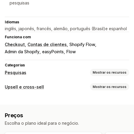
pesquisas
Idiomas
inglês, japonês, francês, alemão, português (Brasil)e espanhol
Funciona com
Checkout
Contas de clientes
Shopify Flow
Admin da Shopify
easyPoints
Flow
Categorias
Pesquisas
Mostrar os recursos
Personalização de formulários
Upsell e cross-sell
Mostrar os recursos
Estilos personalizados
Formulários incorporados
Modelos
Personalização
Diversas páginas
Pop-ups
Edição em tempo real
Upsell na página do produto
Pop-ups
Em vários idiomas
Em vários idiomas
Preços
Ofertas e recomendações
Tipos de pesquisa
Escolha o plano ideal para o negócio.
Recomendações de produtos
Satisfação do cliente
Pesquisa de mercado