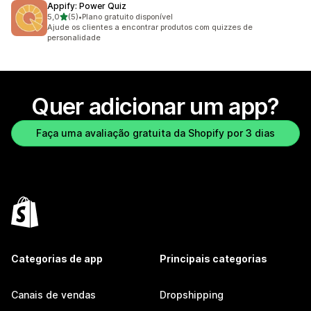
Appify: Power Quiz
de 5 estrelas
5,0
(5)
•
Plano gratuito disponível
5 avaliações ao todo
Ajude os clientes a encontrar produtos com quizzes de
personalidade
Quer adicionar um app?
Faça uma avaliação gratuita da Shopify por 3 dias
Categorias de app
Principais categorias
Canais de vendas
Dropshipping