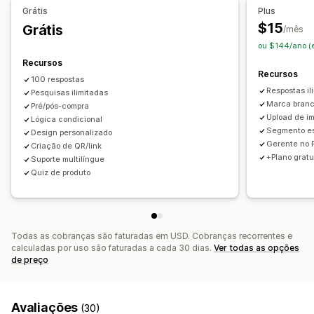
Net Promoter Score (NPS)
Feedback de produtos
Análises
Grátis
Plus
Pós-venda
Atribuição
$15
Grátis
Taxas de cliques
Taxas de conversão
/mês
ou $144/ano (
Desempenho da recomendação
Desempenho do funil
Gestão de envios
Recursos
E-mail
Exportação de dados
Análises
Recursos
100 respostas
Respostas il
Pesquisas ilimitadas
Marca branc
Pré/pós-compra
Upload de i
Lógica condicional
Segmento es
Design personalizado
Gerente no P
Criação de QR/link
+Plano gratu
Suporte multilíngue
Quiz de produto
Todas as cobranças são faturadas em USD. Cobranças recorrentes e
calculadas por uso são faturadas a cada 30 dias.
Ver todas as opções
de preço
Avaliações
(30)