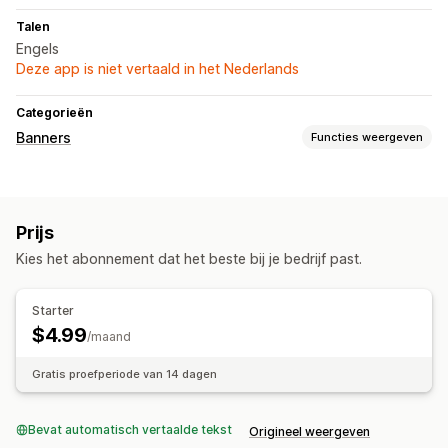
Talen
Engels
Deze app is niet vertaald in het Nederlands
Categorieën
Banners
Functies weergeven
Soorten banners
Aankondigingsbalk
Prijs
Aanpassing
Kies het abonnement dat het beste bij je bedrijf past.
Bannerpositie
Vaste weergave
Links en knoppen
Achtergronden
Kleur en lettertype
Mobiel responsief
Starter
Gedragstargeting
$4.99
/maand
Analytics en rapportage
Gratis proefperiode van 14 dagen
Prestaties volgen
Analytics in real time
Bevat automatisch vertaalde tekst
Origineel weergeven