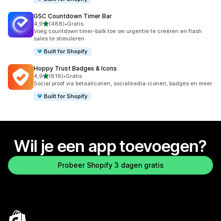
GSC Countdown Timer Bar
van 5 sterren
4,9
(488)
•
Gratis
488 recensies in totaal
Voeg countdown timer-balk toe om urgentie te creëren en flash
sales te stimuleren
Built for Shopify
Hoppy Trust Badges & Icons
van 5 sterren
4,9
(819)
•
Gratis
819 recensies in totaal
Social proof via betaaliconen, socialmedia-iconen, badges en meer
Built for Shopify
Wil je een app toevoegen?
Probeer Shopify 3 dagen gratis