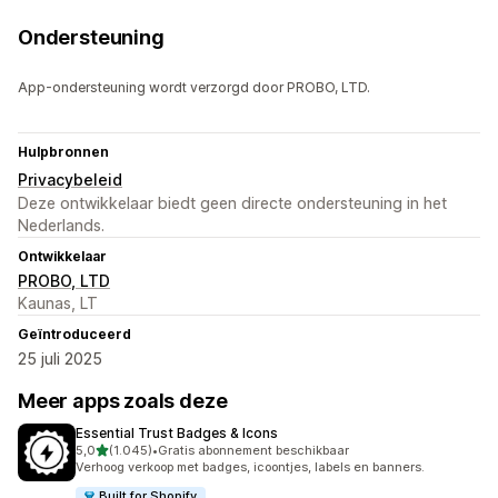
Ondersteuning
App-ondersteuning wordt verzorgd door PROBO, LTD.
Hulpbronnen
Privacybeleid
Deze ontwikkelaar biedt geen directe ondersteuning in het
Nederlands.
Ontwikkelaar
PROBO, LTD
Kaunas, LT
Geïntroduceerd
25 juli 2025
Meer apps zoals deze
Essential Trust Badges & Icons
van 5 sterren
5,0
(1.045)
•
Gratis abonnement beschikbaar
1045 recensies in totaal
Verhoog verkoop met badges, icoontjes, labels en banners.
Built for Shopify