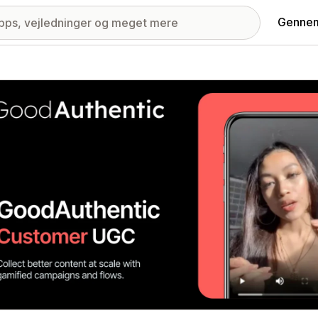
Gennem
ri med udvalgte billeder