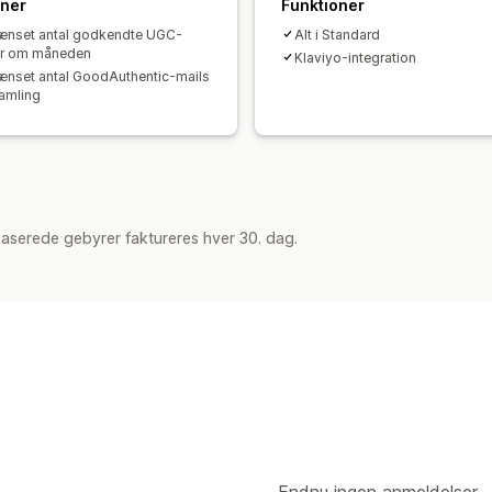
oner
Funktioner
nset antal godkendte UGC-
Alt i Standard
er om måneden
Klaviyo-integration
nset antal GoodAuthentic-mails
samling
aserede gebyrer faktureres hver 30. dag.
Endnu ingen anmeldelser