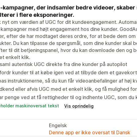
kampagner, der indsamler bedre videoer, skaber
lterer i flere eksponeringer.
nyt om værdien af UGC for dit kundeengagement. Automatis
kampagner med højt engagement hos dine kunder. GoodAuthe
r, efter de har modtaget deres ordre, for at bede dem om 
kter. Du kan tilpasse de spørgsmål, som dine kunder skal 
ter til dit betjeningspanel, hvor du kan downloade den og
t enkelt klik.
saml autentisk UGC direkte fra dine kunder på autopilot
ordr kunder til at købe igen ved at tilbyde dem et gavekort
pas instruktionerne, så du kun får videoanbefalinger af høj kv
kend eller afvis UGC med et enkelt klik, og få mulighed for
r penge ved at få rettigheder til og indhente UGC, som du k
eholder maskinoversat tekst
Vis oprindelig
Engelsk
Denne app er ikke oversat til Dansk