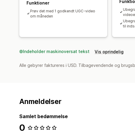
Funkti
Funktioner
Ubegræ
Prøv det med 1 godkendt UGC-video
video
om måneden
Ubegræ
til ind
Indeholder maskinoversat tekst
Vis oprindelig
Alle gebyrer faktureres i USD. Tilbagevendende og brugsb
Anmeldelser
Samlet bedømmelse
0