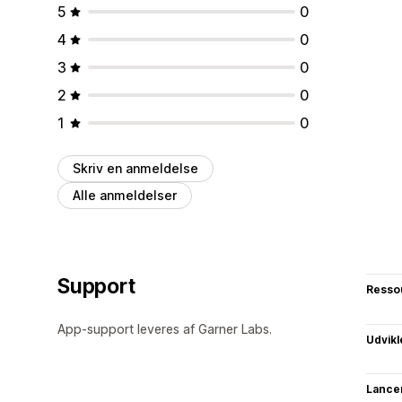
5
0
4
0
3
0
2
0
1
0
Skriv en anmeldelse
Alle anmeldelser
Support
Resso
App-support leveres af Garner Labs.
Udvikl
Lance