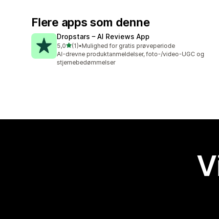
Flere apps som denne
Dropstars – AI Reviews App
ud af 5 stjerner
5,0
(1)
•
Mulighed for gratis prøveperiode
1 anmeldelser i alt
AI-drevne produktanmeldelser, foto-/video-UGC og
stjernebedømmelser
V