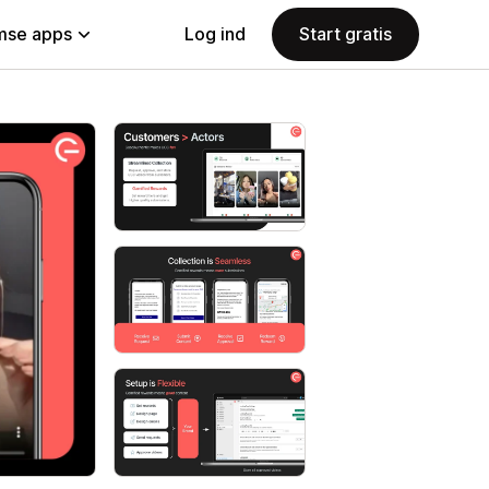
se apps
Log ind
Start gratis