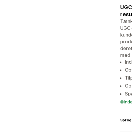
UGC-
resu
Tænk 
UGC-
kunde
produ
deref
med e
Ind
Opf
Til
God
Spa
Ind
Sprog