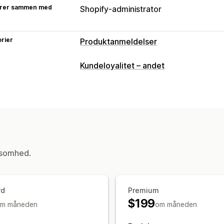
rer sammen med
Shopify-administrator
rier
Produktanmeldelser
Visningsindstillinger
Kundeloyalitet – andet
Anmeldelser med videoer
Metoder til indsamling af anmeldelser
Anmodninger via mail
Anmodninger v
Brugergenereret indhold på sociale m
Tilpassede anmodninger
ksomhed.
rd
Premium
$199
m måneden
om måneden