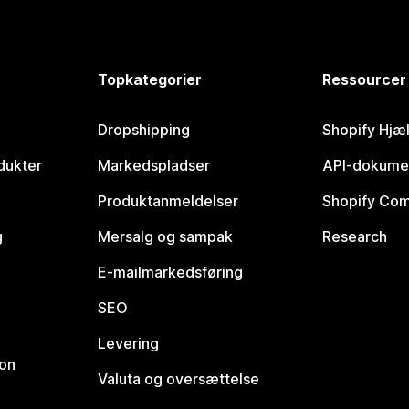
Topkategorier
Ressourcer
Dropshipping
Shopify Hjæ
dukter
Markedspladser
API-dokume
Produktanmeldelser
Shopify Co
g
Mersalg og sampak
Research
E-mailmarkedsføring
SEO
Levering
ion
Valuta og oversættelse