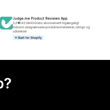
Judge.me Product Reviews App
ud af 5 stjerner
5,0
(42.984)
•
Gratis abonnement tilgængeligt
42984 anmeldelser i alt
Indsaml ubegrænsede produktanmeldelser, ratings og
udtalelser
Built for Shopify
p?