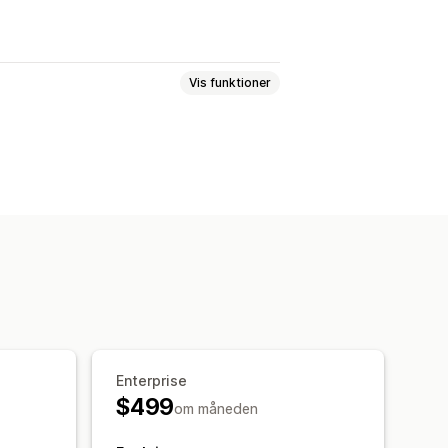
Vis funktioner
ia sms
edier
Automatiseringer
Enterprise
$499
om måneden