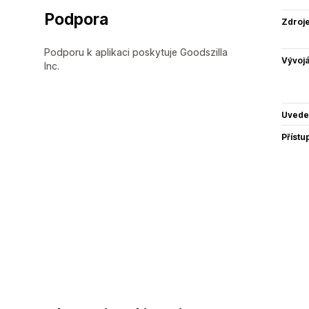
Podpora
Zdroj
Podporu k aplikaci poskytuje Goodszilla
Vývojá
Inc.
Uvede
Přístu