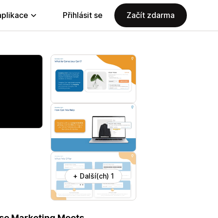
aplikace
Přihlásit se
Začít zdarma
+ Další(ch) 1
use Marketing Meets