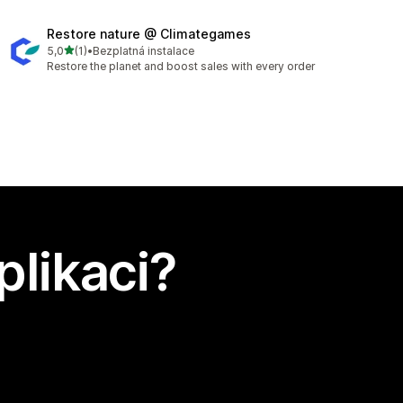
Restore nature @ Climategames
z 5 hvězd
5,0
(1)
•
Bezplatná instalace
Celkový počet recenzí: 1
Restore the planet and boost sales with every order
plikaci?