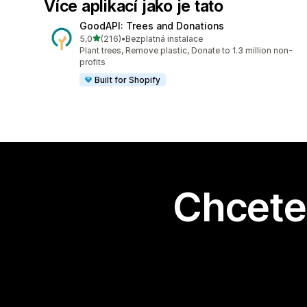
Více aplikací jako je tato
GoodAPI: Trees and Donations
z 5 hvězd
5,0
(216)
•
Bezplatná instalace
Celkový počet recenzí: 216
Plant trees, Remove plastic, Donate to 1.3 million non-
profits
Built for Shopify
Chcete 