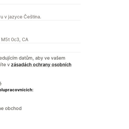
u v jazyce Čeština.
, M5t 0c3, CA
sledujícím datům, aby ve vašem
íte v
zásadách ochrany osobních
ě
olupracovnících:
ine obchod