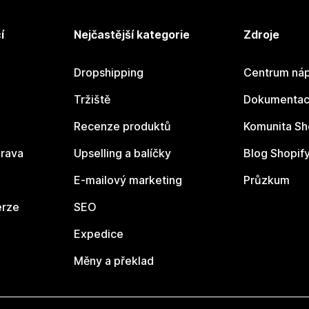
í
Nejčastější kategorie
Zdroje
Dropshipping
Centrum náp
Tržiště
Dokumentace
Recenze produktů
Komunita Sh
rava
Upselling a balíčky
Blog Shopif
E-mailový marketing
Průzkum
erze
SEO
Expedice
Měny a překlad