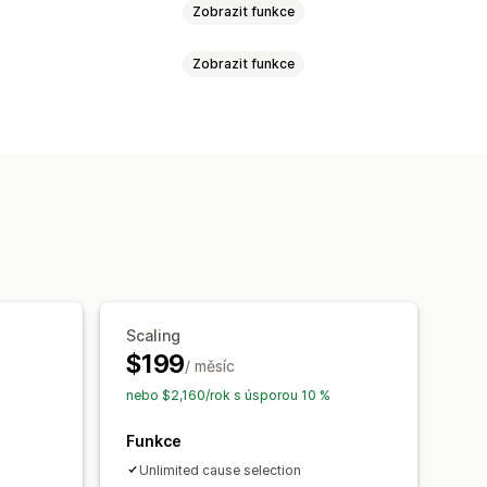
Zobrazit funkce
Zobrazit funkce
ka
Sociální dopad
harita
h karet
Vlastní programy
Souhrnná částka
Cíle darů
í na sociálních sítích
Výkazy
adlo
Darovací widget
Kampaně
Scaling
$199
/ měsíc
%
nebo $2,160/rok s úsporou 10 %
Funkce
Unlimited cause selection