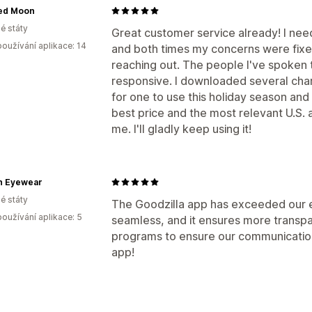
ed Moon
é státy
Great customer service already! I nee
oužívání aplikace: 14
and both times my concerns were fixe
reaching out. The people I've spoken 
responsive. I downloaded several chari
for one to use this holiday season and
best price and the most relevant U.S. 
me. I'll gladly keep using it!
n Eyewear
é státy
The Goodzilla app has exceeded our ex
oužívání aplikace: 5
seamless, and it ensures more transpa
programs to ensure our communication 
app!