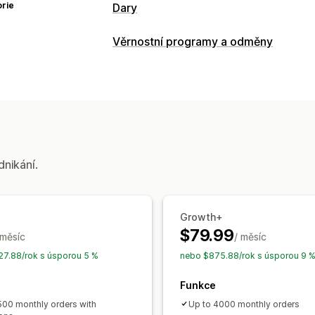
rie
Dary
Typ charity
Věrnostní programy a odměny
Nezisková organizace
Benefiční sbír
Typy programů
Ochrana životního prostředí
Vlastní c
Programy odměn
Programy dárkovýc
Správa darů
Odměny, které můžete nabízet
Automatické zpracování
Částka darů
Slevy
Dary
Daňová potvrzení
Více jazyků
Sdílen
dnikání.
Sledování dopadu
Analytika
Panely
Přizpůsobení
Vstupní stránky
Odznaky
Živé počít
Growth+
E-mailová oznámení
Vlastní kód
$79.99
 měsíc
/ měsíc
7.88/rok s úsporou 5 %
nebo $875.88/rok s úsporou 9 
Funkce
500 monthly orders with
Up to 4000 monthly orders