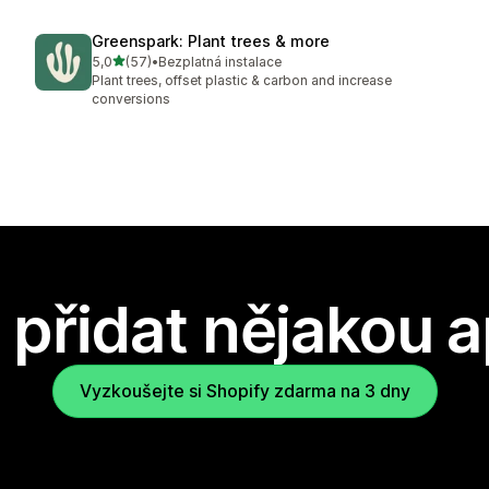
Greenspark: Plant trees & more
z 5 hvězd
5,0
(57)
•
Bezplatná instalace
Celkový počet recenzí: 57
Plant trees, offset plastic & carbon and increase
conversions
přidat nějakou a
Vyzkoušejte si Shopify zdarma na 3 dny