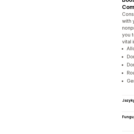
Com
Consc
with 
nonpr
you t
vital
All
Don
Don
Rou
Gen
Jazyk
Funguj