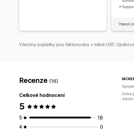
donati
Suppor
7denní z
Všechny poplatky jsou fakturovány v měně USD. Opakovan
Recenze
MCKEN
(16)
Spojen
Doba p
Celkové hodnocení
měsíci
5
5
16
4
0