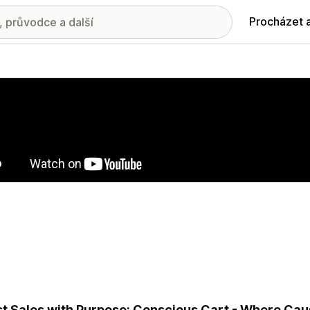
Procházet 
ie propagovaných obrázků
t Sales with Purpose: Conscious Cart - Where Ca