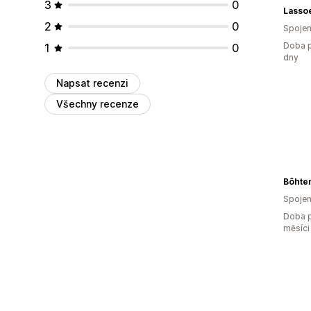
3
0
Lasso
2
0
Spojen
Doba p
1
0
dny
Napsat recenzi
Všechny recenze
Bôhte
Spojen
Doba p
měsíci