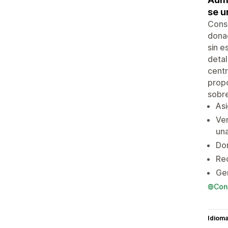
se u
Consc
donac
sin e
detal
centr
propo
sobre
Asi
Ven
una
Don
Red
Gen
Con
Idiom