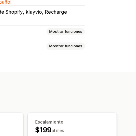
spañol
de Shopify
klayvio
Recharge
Mostrar funciones
Mostrar funciones
ndos
Impacto social
da
s de tarjetas de regalo
 la donación
Monto redondeado
mpuestos
Múltiples idiomas
ento del impacto
ntrol
Informes
Escalamiento
o en tiempo real
$199
al mes
ficaciones de correo electrónico