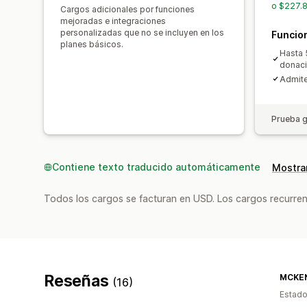
o $227.8
Cargos adicionales por funciones
mejoradas e integraciones
personalizadas que no se incluyen en los
Funcio
planes básicos.
Hasta 
donac
Admite
Prueba g
Contiene texto traducido automáticamente
Mostrar
Todos los cargos se facturan en USD. Los cargos recurren
Reseñas
MCKEN
(16)
Estado