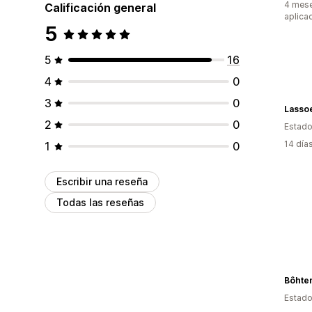
4 mese
Calificación general
aplica
5
5
16
4
0
3
0
Lasso
2
0
Estado
14 día
1
0
Escribir una reseña
Todas las reseñas
Bôhte
Estado