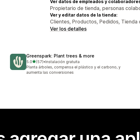
Ver datos de empleados y colaboradore
Propietario de tienda, personas colab
Ver y editar datos de la tienda:
Clientes, Productos, Pedidos, Tienda 
Ver los detalles
Greenspark: Plant trees & more
de 5 estrellas
5.0
(57)
•
Instalación gratuita
57 reseñas en total
Planta árboles, compensa el plástico y el carbono, y
aumenta las conversiones
s agregar una apl