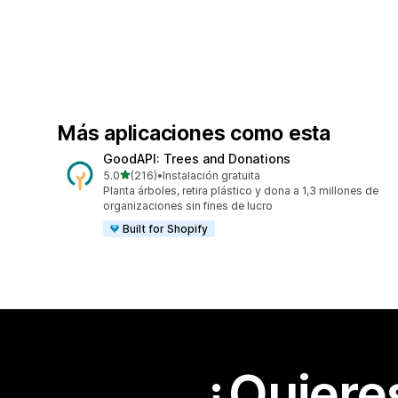
Más aplicaciones como esta
GoodAPI: Trees and Donations
de 5 estrellas
5.0
(216)
•
Instalación gratuita
216 reseñas en total
Planta árboles, retira plástico y dona a 1,3 millones de
organizaciones sin fines de lucro
Built for Shopify
¿Quiere