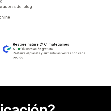
s:
oradoras del blog
online
Restore nature @ Climategames
de 5 estrellas
5.0
(1)
•
Instalación gratuita
1 reseñas en total
Restaura el planeta y aumenta las ventas con cada
pedido
icación?