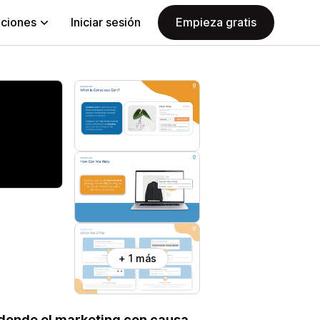
aciones
Iniciar sesión
Empieza gratis
+ 1 más
 donde el marketing con causa