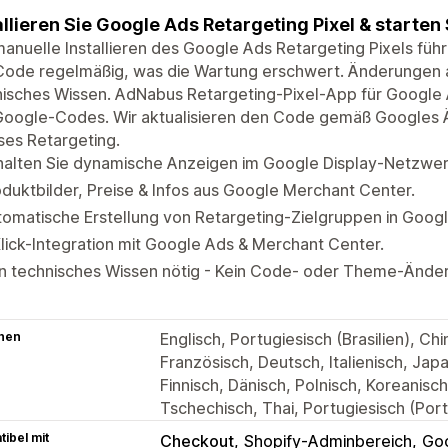
allieren Sie Google Ads Retargeting Pixel & starten 
anuelle Installieren des Google Ads Retargeting Pixels führt
Code regelmäßig, was die Wartung erschwert. Änderungen
isches Wissen. AdNabus Retargeting-Pixel-App für Google Ad
Google-Codes. Wir aktualisieren den Code gemäß Googles 
ses Retargeting.
halten Sie dynamische Anzeigen im Google Display-Netzwer
duktbilder, Preise & Infos aus Google Merchant Center.
omatische Erstellung von Retargeting-Zielgruppen in Googl
lick-Integration mit Google Ads & Merchant Center.
in technisches Wissen nötig - Kein Code- oder Theme-Ände
hen
Englisch, Portugiesisch (Brasilien), Ch
Französisch, Deutsch, Italienisch, Jap
Finnisch, Dänisch, Polnisch, Koreanisc
Tschechisch, Thai, Portugiesisch (Port
ibel mit
Checkout
Shopify-Adminbereich
Go