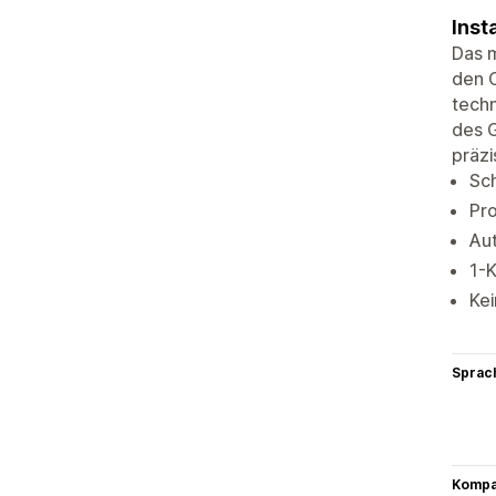
Inst
Das m
den 
techn
des 
präzi
Sc
Pro
Aut
1-K
Ke
Sprac
Kompat