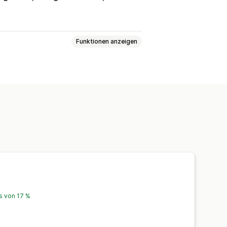
Funktionen anzeigen
gruppen
grafie
Event-basiert
Verhalten
Pixel-Verwaltung
is von 17 %