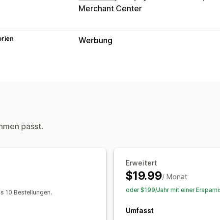
Merchant Center
orien
Werbung
Targeting
Zielgruppensegmente
Ähnliche Ziel
Benutzerdefinierte Zielgruppen
Demo
Retargeting
Kampagnenmanagement
hmen passt.
Automatisierte Kampagnen
Website
Leistungsanalyse
Erweitert
Traffic-Quelle
$19.99
/ Monat
oder $199/Jahr mit einer Ersparn
s 10 Bestellungen.
Umfasst