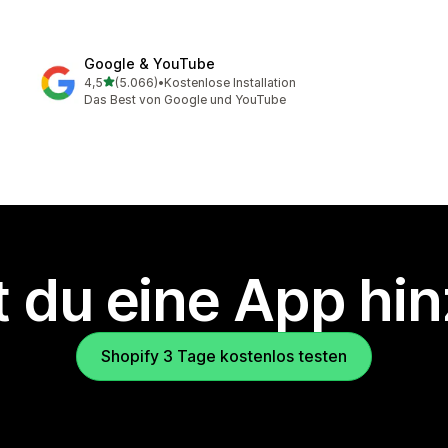
Google & YouTube
von 5 Sternen
4,5
(5.066)
•
Kostenlose Installation
5066 Rezensionen insgesamt
Das Best von Google und YouTube
 du eine App hi
Shopify 3 Tage kostenlos testen