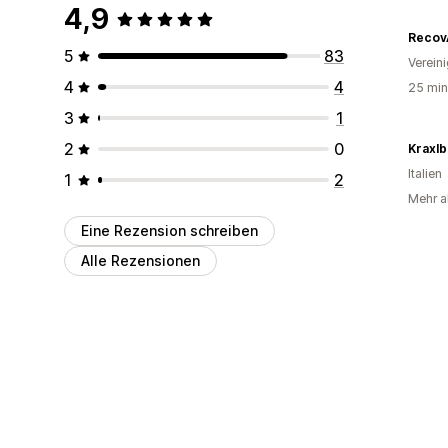
4,9
Recov
5
83
Verein
4
4
25 min
3
1
2
0
Kraxl
Italien
1
2
Mehr al
Eine Rezension schreiben
Alle Rezensionen