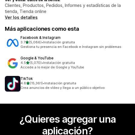
Clientes, Productos, Pedidos, Informes y estadísticas de la
tienda, Tienda online
Ver los detalles
Más aplicaciones como esta
Facebook & Instagram
de 5 estrellas
3.7
(5,086)
•
Instalación gratuita
5086 reseñas en total
Gestiona tu presencia en Facebook e Instagram sin problemas
Google & YouTube
de 5 estrellas
4.5
(5,070)
•
Instalación gratuita
5070 reseñas en total
Accede a lo mejor de Google y YouTube
TikTok
de 5 estrellas
4.8
(15,361)
•
Instalación gratuita
15361 reseñas en total
Crea anuncios de vídeo y llega a un público objetivo
¿Quieres agregar una
aplicación?