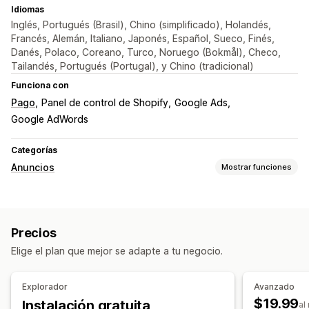
Idiomas
Inglés, Portugués (Brasil), Chino (simplificado), Holandés,
Francés, Alemán, Italiano, Japonés, Español, Sueco, Finés,
Danés, Polaco, Coreano, Turco, Noruego (Bokmål), Checo,
Tailandés, Portugués (Portugal), y Chino (tradicional)
Funciona con
Pago
Panel de control de Shopify
Google Ads
Google AdWords
Categorías
Anuncios
Mostrar funciones
Segmentación
Segmentos de público
Públicos similares
Precios
Públicos personalizados
Sectores demográficos
Elige el plan que mejor se adapte a tu negocio.
Basado en eventos
Comportamiento
Retargeting
Gestión de campañas
Explorador
Avanzado
Campañas automatizadas
Sitio web
Gestión de píxeles
$19.99
Instalación gratuita
al