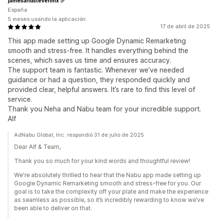
jamesandstevenmx
España
5 meses usando la aplicación
17 de abril de 2025
This app made setting up Google Dynamic Remarketing
smooth and stress-free. It handles everything behind the
scenes, which saves us time and ensures accuracy.
The support team is fantastic. Whenever we’ve needed
guidance or had a question, they responded quickly and
provided clear, helpful answers. It’s rare to find this level of
service.
Thank you Neha and Nabu team for your incredible support.
Alf
AdNabu Global, Inc. respondió 31 de julio de 2025
Dear Alf & Team,
Thank you so much for your kind words and thoughtful review!
We're absolutely thrilled to hear that the Nabu app made setting up
Google Dynamic Remarketing smooth and stress-free for you. Our
goal is to take the complexity off your plate and make the experience
as seamless as possible, so it’s incredibly rewarding to know we’ve
been able to deliver on that.