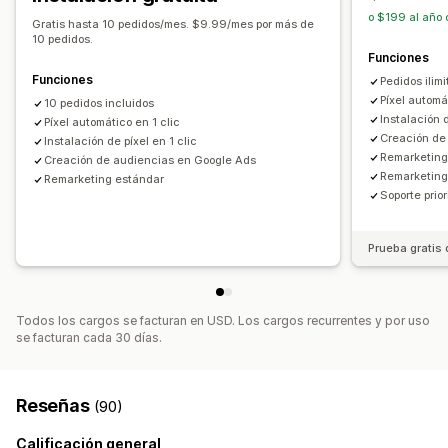
o $199 al año 
Informes y estadísticas de rendimiento
Gratis hasta 10 pedidos/mes. $9.99/mes por más de
10 pedidos.
Fuente de tráfico
Funciones
Funciones
Pedidos ilim
Píxel automá
10 pedidos incluidos
Instalación d
Píxel automático en 1 clic
Creación de
Instalación de píxel en 1 clic
Remarketing
Creación de audiencias en Google Ads
Remarketing
Remarketing estándar
Soporte prior
Prueba gratis 
Todos los cargos se facturan en USD. Los cargos recurrentes y por uso
se facturan cada 30 días.
Reseñas
(90)
Calificación general