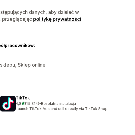
astępujących danych, aby działać w
, przeglądając
politykę prywatności
półpracowników:
 sklepu, Sklep online
TikTok
na 5 gwiazdek
4,8
(15 314)
•
Bezpłatna instalacja
Łączna liczba recenzji: 15314
Launch TikTok Ads and sell directly via TikTok Shop