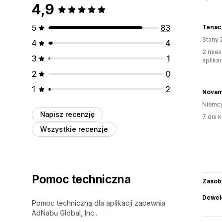
4,9
5
83
Tenac
Stany 
4
4
2 mies
3
1
aplikac
2
0
1
2
Nova
Niemc
Napisz recenzję
7 dni k
Wszystkie recenzje
Pomoc techniczna
Zasob
Dewel
Pomoc techniczną dla aplikacji zapewnia
AdNabu Global, Inc..