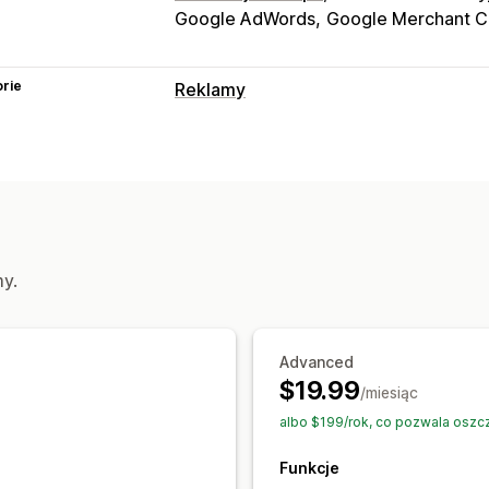
Google AdWords
Google Merchant C
rie
Reklamy
Targetowanie
Segmenty odbiorców
Podobne grup
Niestandardowe grupy odbiorców
De
Oparte na wydarzeniu
Zachowanie
Zarządzanie kampanią
my.
Zautomatyzowane kampanie
Strona 
Analizy wydajności
Advanced
Źródło ruchu
$19.99
/miesiąc
albo $199/rok, co pozwala oszc
Funkcje