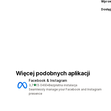
Wprow
Dostę
Więcej podobnych aplikacji
Facebook & Instagram
na 5 gwiazdek
3,7
(5 049)
•
Bezpłatna instalacja
Łączna liczba recenzji: 5049
Seamlessly manage your Facebook and Instagram
presence