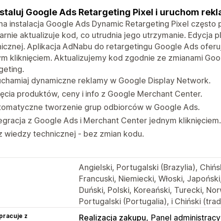
staluj Google Ads Retargeting Pixel i uruchom rekla
a instalacja Google Ads Dynamic Retargeting Pixel często
arnie aktualizuje kod, co utrudnia jego utrzymanie. Edycj
icznej. Aplikacja AdNabu do retargetingu Google Ads oferuj
m kliknięciem. Aktualizujemy kod zgodnie ze zmianami Goo
geting.
uchamiaj dynamiczne reklamy w Google Display Network.
ęcia produktów, ceny i info z Google Merchant Center.
tomatyczne tworzenie grup odbiorców w Google Ads.
egracja z Google Ads i Merchant Center jednym kliknięciem.
 wiedzy technicznej - bez zmian kodu.
Angielski, Portugalski (Brazylia), Chiń
Francuski, Niemiecki, Włoski, Japoński
Duński, Polski, Koreański, Turecki, No
Portugalski (Portugalia), i Chiński (tra
pracuje z
Realizacja zakupu
Panel administracy