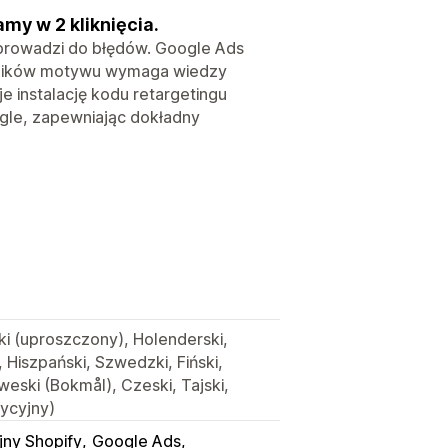
my w 2 kliknięcia.
 prowadzi do błędów. Google Ads
a plików motywu wymaga wiedzy
e instalację kodu retargetingu
gle, zapewniając dokładny
ski (uproszczony), Holenderski,
, Hiszpański, Szwedzki, Fiński,
rweski (Bokmål), Czeski, Tajski,
dycyjny)
jny Shopify
Google Ads