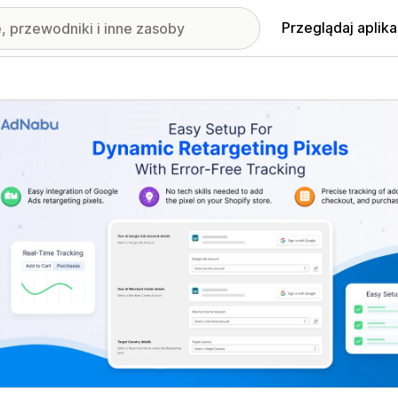
Przeglądaj aplika
nione obrazy w galerii