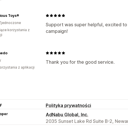
ious Toys®
Zjednoczone
Support was super helpful, excited to
iące korzystania z
campaign!
ji
medo
y
Thank you for the good service.
orzystania z aplikacji
y
Polityka prywatności
oper
AdNabu Global, Inc.
2035 Sunset Lake Rd Suite B-2, Newar