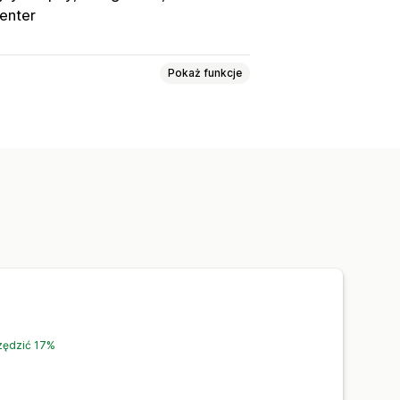
enter
Pokaż funkcje
y odbiorców
mograficzne
Retargetowanie
internetowa
Zarządzanie sklepem
zędzić 17%