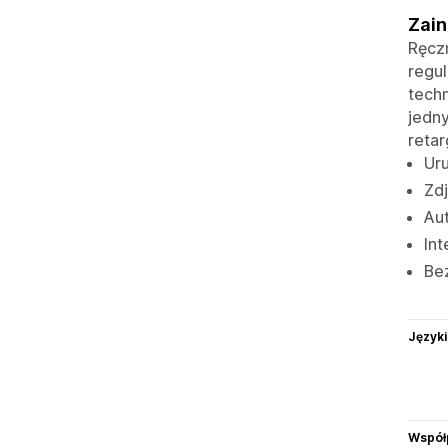
Zain
Ręczn
regul
techn
jedny
retar
Ur
Zdj
Au
Int
Bez
Języki
Współ