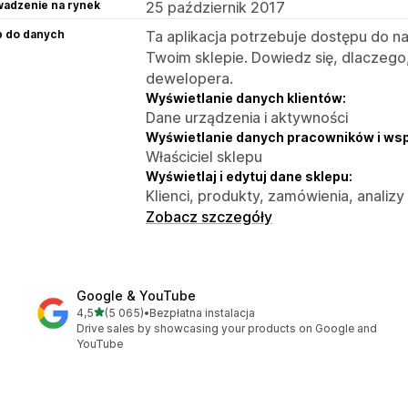
adzenie na rynek
25 październik 2017
p do danych
Ta aplikacja potrzebuje dostępu do n
Twoim sklepie. Dowiedz się, dlaczego
dewelopera.
Wyświetlanie danych klientów:
Dane urządzenia i aktywności
Wyświetlanie danych pracowników i ws
Właściciel sklepu
Wyświetlaj i edytuj dane sklepu:
Klienci, produkty, zamówienia, analizy
Zobacz szczegóły
Google & YouTube
na 5 gwiazdek
4,5
(5 065)
•
Bezpłatna instalacja
Łączna liczba recenzji: 5065
Drive sales by showcasing your products on Google and
YouTube