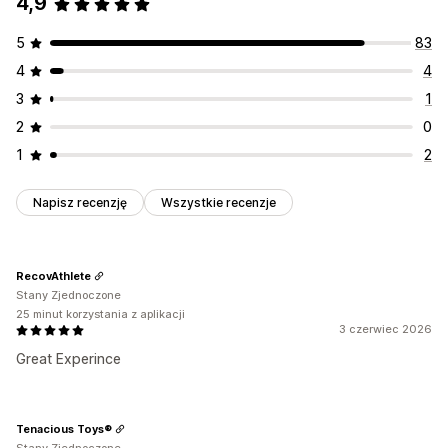
4,9
5
83
4
4
3
1
2
0
1
2
Napisz recenzję
Wszystkie recenzje
RecovAthlete
Stany Zjednoczone
25 minut korzystania z aplikacji
3 czerwiec 2026
Great Experince
Tenacious Toys®