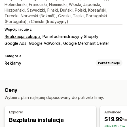
Holenderski, Francuski, Niemiecki, Włoski, Japoński,
Hiszpański, Szwedzki, Fiński, Duński, Polski, Koreański,
Turecki, Norweski (Bokmål), Czeski, Tajski, Portugalski
(Portugalia), i Chiński (tradycyjny)
Współpracuje z
Realizacja zakupu
Panel administracyjny Shopify
Google Ads
Google AdWords
Google Merchant Center
Kategorie
Reklamy
Pokaż funkcje
Targetowanie
Segmenty odbiorców
Podobne grupy odbiorców
Ceny
Niestandardowe grupy odbiorców
Demograficzne
Wybierz plan najlepiej dopasowany do potrzeb firmy.
Oparte na wydarzeniu
Zachowanie
Retargetowanie
Zarządzanie kampanią
Explorer
Advanced
Zautomatyzowane kampanie
Strona internetowa
$19.99
Bezpłatna instalacja
/m
Zarządzanie sklepem
albo $199/rok,