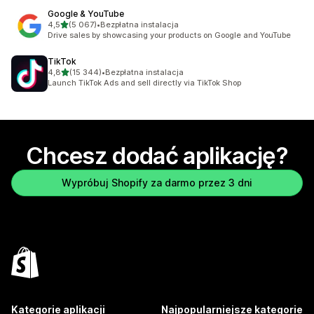
Google & YouTube
na 5 gwiazdek
4,5
(5 067)
•
Bezpłatna instalacja
Łączna liczba recenzji: 5067
Drive sales by showcasing your products on Google and YouTube
TikTok
na 5 gwiazdek
4,8
(15 344)
•
Bezpłatna instalacja
Łączna liczba recenzji: 15344
Launch TikTok Ads and sell directly via TikTok Shop
Chcesz dodać aplikację?
Wypróbuj Shopify za darmo przez 3 dni
Kategorie aplikacji
Najpopularniejsze kategorie