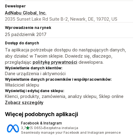
Deweloper
AdNabu Global, Inc.
2035 Sunset Lake Rd Suite B-2, Newark, DE, 19702, US
Wprowadzenie na rynek
25 październik 2017
Dostęp do danych
Ta aplikacja potrzebuje dostępu do następujących danych,
aby działać w Twoim sklepie. Dowiedz się, dlaczego,
przeglądając
politykę prywatności
dewelopera.
Wyświetlanie danych klientów:
Dane urządzenia i aktywności
Wyświetlanie danych pracowników i współpracowników:
Właściciel sklepu
Wyświetlaj i edytuj dane sklepu:
Klienci, produkty, zamówienia, analizy sklepu, Sklep online
Zobacz szczegóły
Więcej podobnych aplikacji
Facebook & Instagram
na 5 gwiazdek
3,7
(5 065)
•
Bezpłatna instalacja
Łączna liczba recenzji: 5065
Seamlessly manage your Facebook and Instagram presence