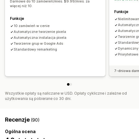
Darmowe do 10 zamówień/mies. $9.99/mies. za
więcej niż 10.
Analizy wydajności
Funkcje
Źródło ruchu
Funkcje
Nielimitowa
Automatyczn
10 zamówień w cenie
Automatyczn
Automatyczne tworzenie pixela
Tworzenie g
Automatyczna instalacja pixela
Standardowy
Tworzenie grup w Google Ads
Dynamiczny 
Standardowy remarketing
Priorytetowe
7-dniowa dar
Wszystkie opłaty są naliczane w USD. Opłaty cykliczne i zależne od
użytkowania są pobierane co 30 dni.
Recenzje
(90)
Ogólna ocena