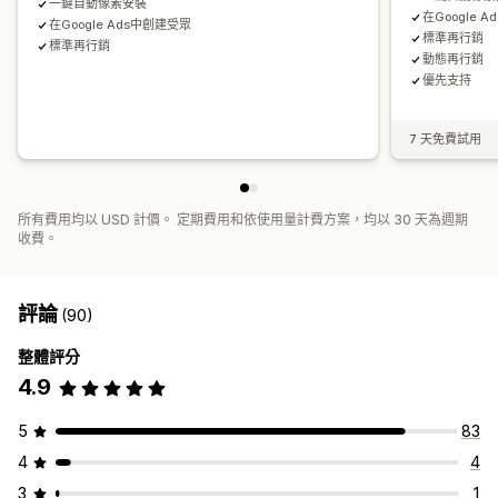
一鍵自動像素安裝
在Google 
在Google Ads中創建受眾
標準再行銷
標準再行銷
動態再行銷
優先支持
7 天免費試用
所有費用均以 USD 計價。 定期費用和依使用量計費方案，均以 30 天為週期
收費。
評論
(90)
整體評分
4.9
5
83
4
4
3
1