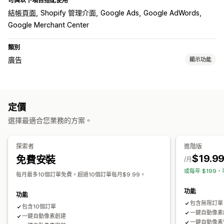
可與以下項目搭配使用
結帳頁面
Shopify 管理介面
Google Ads
Google AdWords
Google Merchant Center
類別
廣告
顯示功能
目標設定
受眾分群
類似受眾
自訂受眾
人口資料
活動
行為
再行銷
定價
行銷活動管理
選擇最適合您業務的方案。
自動化行銷活動
網站
像素管理
成效分析
探索者
進階版
$19.9
免費安裝
流量來源
/月
或每年 $199，
每月最多10個訂單免費。超過10個訂單每月$9.99。
功能
功能
包含無限訂單
包含10個訂單
一鍵自動像素
一鍵自動像素創建
一鍵自動像素