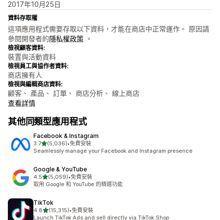
2017年10月25日
資料存取權
這項應用程式需要存取以下資料，才能在商店中正常運作。 原因請
參閱開發者的
隱私權政策
。
檢視顧客資料:
裝置與活動資料
檢視員工與協作者資料:
商店擁有人
檢視與編輯商店資料:
顧客、 產品、 訂單、 商店分析、 線上商店
查看詳情
其他同類型應用程式
Facebook & Instagram
滿分 5 顆星
3.7
(5,036)
•
免費安裝
共有 5036 則評價
Seamlessly manage your Facebook and Instagram presence
Google & YouTube
滿分 5 顆星
4.5
(5,059)
•
免費安裝
共有 5059 則評價
取用 Google 和 YouTube 的精選功能
TikTok
滿分 5 顆星
4.8
(15,315)
•
免費安裝
共有 15315 則評價
Launch TikTok Ads and sell directly via TikTok Shop