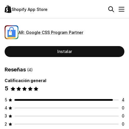
Shopify App Store
AR: Google CSS Program Partner
Instalar
Reseñas
(4)
Calificación general
5
5
4
4
0
3
0
2
0