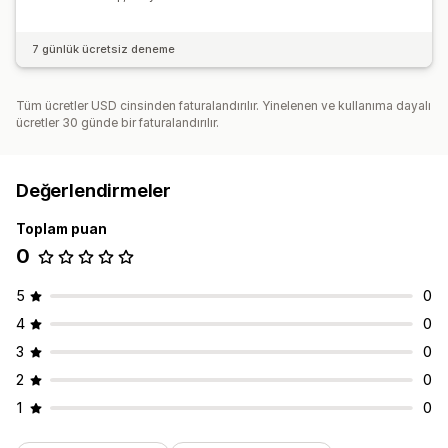
7 günlük ücretsiz deneme
Tüm ücretler USD cinsinden faturalandırılır. Yinelenen ve kullanıma dayalı
ücretler 30 günde bir faturalandırılır.
Değerlendirmeler
Toplam puan
0
5
0
4
0
3
0
2
0
1
0