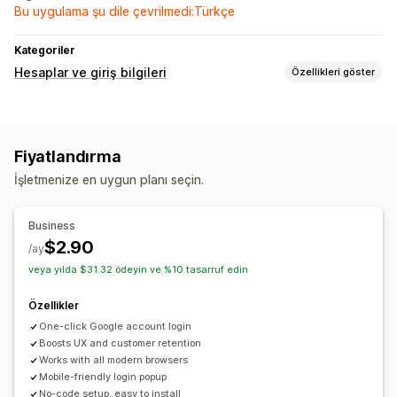
Bu uygulama şu dile çevrilmedi:Türkçe
Kategoriler
Hesaplar ve giriş bilgileri
Özellikleri göster
Müşteri girişi
Sosyal medyayla oturum açma
Fiyatlandırma
İşletmenize en uygun planı seçin.
Business
$2.90
/ay
veya yılda $31.32 ödeyin ve %10 tasarruf edin
Özellikler
One-click Google account login
Boosts UX and customer retention
Works with all modern browsers
Mobile-friendly login popup
No-code setup, easy to install