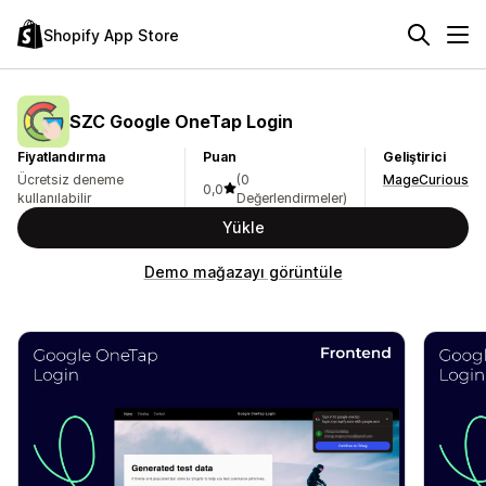
Shopify App Store
SZC Google OneTap Login
Fiyatlandırma
Puan
Geliştirici
Ücretsiz deneme
(0
MageCurious
0,0
kullanılabilir
Değerlendirmeler)
Yükle
Demo mağazayı görüntüle