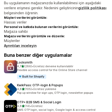
Bu uygulamanın mağazanızda kullanılabilmesi için aşağıdaki
verilere erişmesi gerekir. Nedenini geliştiricinin
gizlilik politikası
belgesinden öğrenin.
Müşteri verilerini görüntüle:
Hassas veriler
Personel ve katkıda bulunan verilerini görüntüle:
Mağaza sahibi
Mağaza verilerini görüntüle ve düzenle:
Müşteriler
Ayrıntıları inceleyin
Buna benzer diğer uygulamalar
Locksmith
5 yıldız üzerinden
4,7
(286)
•
Ücretsiz deneme kullanılabilir
toplam 286 değerlendirme
Flexible access control for the Online Store channel
Built for Shopify
KwikPass: OTP‑login & Popups
5 yıldız üzerinden
4,8
(105)
•
Ücretsiz yükleme
toplam 105 değerlendirme
Pop up window for sign ups, OTP login, newsletter popups
OTP+ B2B SMS & Social Login
5 yıldız üzerinden
4,8
(14)
•
Ücretsiz
toplam 14 değerlendirme
SMS OTP login, social login, Google login & access control