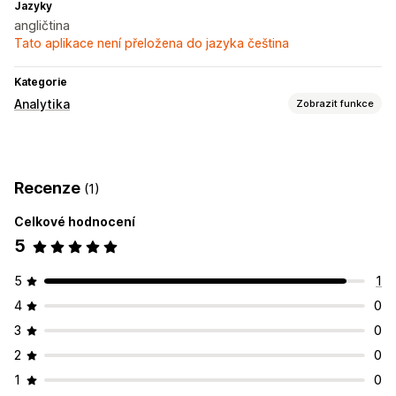
Jazyky
angličtina
Tato aplikace není přeložena do jazyka čeština
Kategorie
Analytika
Zobrazit funkce
Chování zákazníků
Sledování v reálném čase
Sledování aktivit
Recenze
(1)
Nefunkční odkazy
Celkové hodnocení
5
5
1
4
0
3
0
2
0
1
0