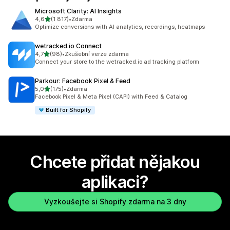
Microsoft Clarity: AI Insights
z 5 hvězd
4,6
(1 817)
•
Zdarma
Celkový počet recenzí: 1817
Optimize conversions with AI analytics, recordings, heatmaps
wetracked.io Connect
z 5 hvězd
4,7
(98)
•
Zkušební verze zdarma
Celkový počet recenzí: 98
Connect your store to the wetracked.io ad tracking platform
Parkour: Facebook Pixel & Feed
z 5 hvězd
5,0
(175)
•
Zdarma
Celkový počet recenzí: 175
Facebook Pixel & Meta Pixel (CAPI) with Feed & Catalog
Built for Shopify
Chcete přidat nějakou
aplikaci?
Vyzkoušejte si Shopify zdarma na 3 dny