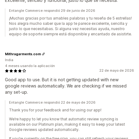
Excelente, sencillo y funcional, justo lo que se necesita.
Entangle Commerce respondió 29 de junio de 2026
¡Muchas gracias por tus amables palabras y tu reseña de 5 estrellas!
Nos alegra mucho saber que la app te parece excelente, sencilla y
justo lo que necesitabas. Si alguna vez necesitas ayuda, nuestro
equipo de soporte siempre está disponible y encantado de asistirte.
Mithragarments.com
India
4 meses usando la aplicación
22 de mayo de 2026
Good app to use. But it is not getting updated with new
google reviews automatically. We are checking if we missed
any set-up.
Entangle Commerce respondió 22 de mayo de 2026
Thank you for your feedback and for using our app!
We’re happy to let you know that automatic review syncing is
available on our Platinum plan, making it easy to keep your latest
Google reviews updated automatically.
If you’re currently on the free plan, you can still refresh your reviews