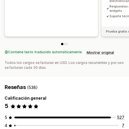
electrónico
Respuestas 
widgets
Soporte técn
Prueba gratis 
Contiene texto traducido automáticamente
Mostrar original
Todos los cargos se facturan en USD. Los cargos recurrentes y por uso
se facturan cada 30 días.
Reseñas
(538)
Calificación general
5
5
527
4
7