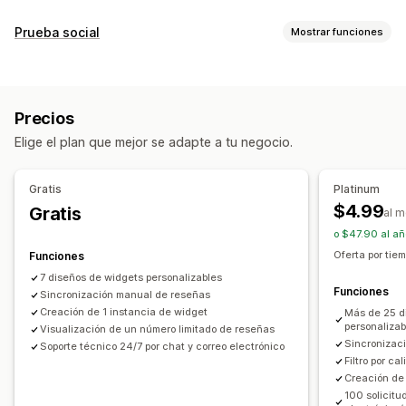
Opciones de muestra
Prueba social
Mostrar funciones
Testimonios
Reseñas con fotos
Reseñas con videos
Tipo de contenido
Calificación por estrellas
Emblemas
Carruseles
Fotos
Videos
Reseñas
Galerías multimedia
Diseño de cuadrícula
Precios
Página de todas las reseñas
Reseñas populares
Opciones de muestra
Elige el plan que mejor se adapte a tu negocio.
Reseñas destacadas
Resúmenes de reseñas
Filtros
Vistas de productos
Recuento de reseñas
Fragmentos enriquecidos
Múltiples idiomas
Diseños personalizados
Gratis
Platinum
Formas de recopilar reseñas
$4.99
Gratis
Informes y estadísticas
al 
Solicitudes por correo electrónico
Ventanas emergentes
o $47.90 al añ
Seguimiento de interacción
Formularios
Códigos QR
Importar y exportar
Oferta por tiem
Funciones
Automatizaciones
Solicitudes personalizadas
7 diseños de widgets personalizables
Funciones
Sincronización manual de reseñas
Creación de 1 instancia de widget
Más de 25 d
personalizab
Visualización de un número limitado de reseñas
Sincronizaci
Soporte técnico 24/7 por chat y correo electrónico
Filtro por ca
Creación de 
100 solicitu