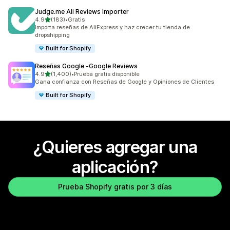
Judge.me Ali Reviews Importer
de 5 estrellas
4.9
(183)
•
Gratis
183 reseñas en total
Importa reseñas de AliExpress y haz crecer tu tienda de
dropshipping
Built for Shopify
Reseñas Google ‑Google Reviews
de 5 estrellas
4.9
(1,400)
•
Prueba gratis disponible
1400 reseñas en total
Gana confianza con Reseñas de Google y Opiniones de Clientes
Built for Shopify
¿Quieres agregar una
aplicación?
Prueba Shopify gratis por 3 días