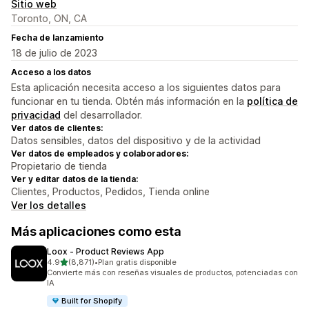
Sitio web
Toronto, ON, CA
Fecha de lanzamiento
18 de julio de 2023
Acceso a los datos
Esta aplicación necesita acceso a los siguientes datos para
funcionar en tu tienda. Obtén más información en la
política de
privacidad
del desarrollador.
Ver datos de clientes:
Datos sensibles, datos del dispositivo y de la actividad
Ver datos de empleados y colaboradores:
Propietario de tienda
Ver y editar datos de la tienda:
Clientes, Productos, Pedidos, Tienda online
Ver los detalles
Más aplicaciones como esta
Loox ‑ Product Reviews App
de 5 estrellas
4.9
(8,871)
•
Plan gratis disponible
8871 reseñas en total
Convierte más con reseñas visuales de productos, potenciadas con
IA
Built for Shopify