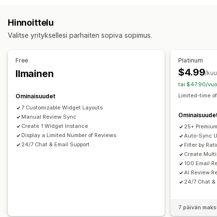
Tähtiluokitukset
Tunnukset
Karusellit
Mediagalleriat
Kuvat
Videot
Arvostelut
Ruudukkoasettelu
Kaikki arvostelut -sivu
Hinnoittelu
Parhaat arvostelut
Arvostelujen kohokohdat
Näyttövaihtoehdot
Valitse yrityksellesi parhaiten sopiva sopimus.
Arvostelukoosteet
Suodatus
Rich-koodinpätkät
Tuotteen katselukerrat
Arvostelujen määrä
Monikielisyys
Mukautetut pohjat
Arvostelujen keräystavat
Free
Platinum
Sähköpostipyynnöt
Ponnahdusilmoitukset
Lomakkeet
$4.99
Ilmainen
Analytiikka
/ku
QR-koodit
Tuonti ja vienti
Automaatiot
tai $47.90/vuo
Sitoutumisen seuranta
Mukautetut pyynnöt
Limited-time of
Ominaisuudet
7 Customizable Widget Layouts
Ominaisuude
Manual Review Sync
Create 1 Widget Instance
25+ Premium
Display a Limited Number of Reviews
Auto-Sync U
24/7 Chat & Email Support
Filter by Ra
Create Mult
100 Email R
AI Review R
24/7 Chat &
7 päivän maks