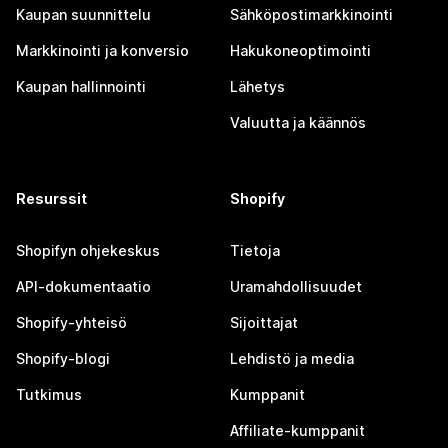
Kaupan suunnittelu
Sähköpostimarkkinointi
Markkinointi ja konversio
Hakukoneoptimointi
Kaupan hallinnointi
Lähetys
Valuutta ja käännös
Resurssit
Shopify
Shopifyn ohjekeskus
Tietoja
API-dokumentaatio
Uramahdollisuudet
Shopify-yhteisö
Sijoittajat
Shopify-blogi
Lehdistö ja media
Tutkimus
Kumppanit
Affiliate-kumppanit