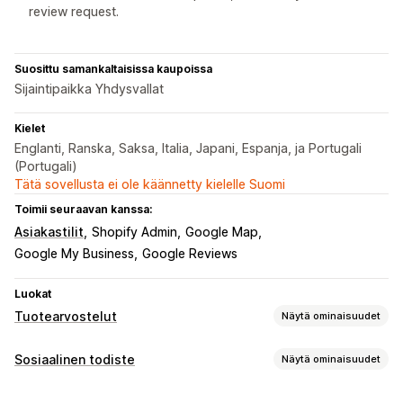
review request.
Suosittu samankaltaisissa kaupoissa
Sijaintipaikka Yhdysvallat
Kielet
Englanti, Ranska, Saksa, Italia, Japani, Espanja, ja Portugali
(Portugali)
Tätä sovellusta ei ole käännetty kielelle Suomi
Toimii seuraavan kanssa:
Asiakastilit
Shopify Admin
Google Map
Google My Business
Google Reviews
Luokat
Tuotearvostelut
Näytä ominaisuudet
Näyttövaihtoehdot
Sosiaalinen todiste
Näytä ominaisuudet
Suositukset
Valokuva-arvostelut
Videoarvostelut
Sisältötyypit