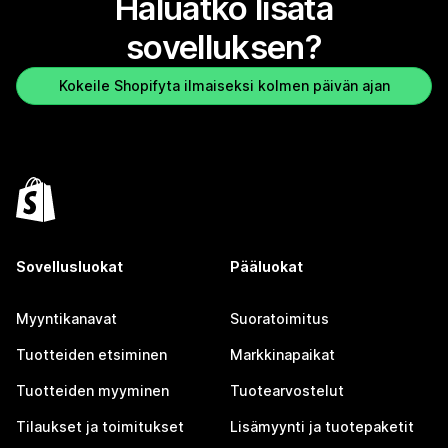
Haluatko lisätä
sovelluksen?
Kokeile Shopifyta ilmaiseksi kolmen päivän ajan
Sovellusluokat
Pääluokat
Myyntikanavat
Suoratoimitus
Tuotteiden etsiminen
Markkinapaikat
Tuotteiden myyminen
Tuotearvostelut
Tilaukset ja toimitukset
Lisämyynti ja tuotepaketit