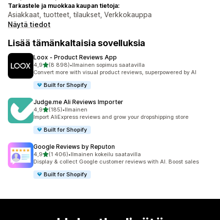
Tarkastele ja muokkaa kaupan tietoja:
Asiakkaat, tuotteet, tilaukset, Verkkokauppa
Näytä tiedot
Lisää tämänkaltaisia sovelluksia
Loox ‑ Product Reviews App
/ 5 tähteä
4,9
(8 898)
•
Ilmainen sopimus saatavilla
8898 arvostelua yhteensä
Convert more with visual product reviews, superpowered by AI
Built for Shopify
Judge.me Ali Reviews Importer
/ 5 tähteä
4,9
(185)
•
Ilmainen
185 arvostelua yhteensä
Import AliExpress reviews and grow your dropshipping store
Built for Shopify
Google Reviews by Reputon
/ 5 tähteä
4,9
(1 406)
•
Ilmainen kokeilu saatavilla
1406 arvostelua yhteensä
Display & collect Google customer reviews with AI. Boost sales
Built for Shopify