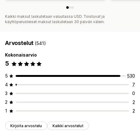
Kaikki maksut laskutetaan valuutassa USD. Toistuvat ja
käyttöperusteiset maksut laskutetaan 30 päivän välein.
Arvostelut
(541)
Kokonaisarvio
5
5
530
4
7
3
0
2
2
1
2
Kirjoita arvostelu
Kaikki arvostelut