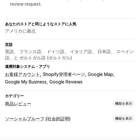
review request.
あなたのストアと同じようなストアに人気
アメリカに拠点
言語
英語、 フランス語、 ドイツ語、 イタリア語、 日本語、 スペイン
語、と ポルトガル語 (ポルトガル)
連携対象システム・アプリ
お客様アカウント
Shopify管理者ページ
Google Map
Google My Business
Google Reviews
カテゴリー
商品レビュー
機能を表示
表示オプション
ソーシャルプルーフ (社会的証明)
機能を表示
テスティモニアル
写真のレビュー
動画のレビュー
星評価
コンテンツタイプ
バッジ
カルーセル
メディアギャラリー
グリッドレイアウト