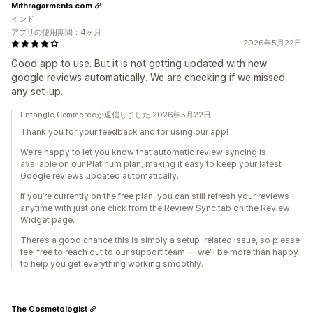
Mithragarments.com
インド
アプリの使用期間：4ヶ月
2026年5月22日
Good app to use. But it is not getting updated with new
google reviews automatically. We are checking if we missed
any set-up.
Entangle Commerceが返信しました 2026年5月22日
Thank you for your feedback and for using our app!
We’re happy to let you know that automatic review syncing is
available on our Platinum plan, making it easy to keep your latest
Google reviews updated automatically.
If you’re currently on the free plan, you can still refresh your reviews
anytime with just one click from the Review Sync tab on the Review
Widget page.
There’s a good chance this is simply a setup-related issue, so please
feel free to reach out to our support team — we’ll be more than happy
to help you get everything working smoothly.
The Cosmetologist