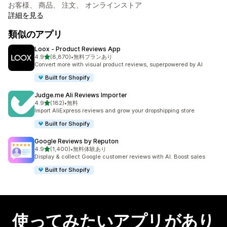
お客様、 商品、 注文、 オンラインストア
詳細を見る
類似のアプリ
Loox ‑ Product Reviews App
5つ星中
4.9
(8,870)
•
無料プランあり
合計レビュー数：8870件
Convert more with visual product reviews, superpowered by AI
Built for Shopify
Judge.me Ali Reviews Importer
5つ星中
4.9
(182)
•
無料
合計レビュー数：182件
Import AliExpress reviews and grow your dropshipping store
Built for Shopify
Google Reviews by Reputon
5つ星中
4.9
(1,400)
•
無料体験あり
合計レビュー数：1400件
Display & collect Google customer reviews with AI. Boost sales
Built for Shopify
使ってみたいアプリがあり