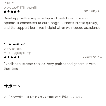
イギリス
アプリの使用期間：約2時間
2026年8月4日
Great app with a simple setup and useful customisation
options. It connected to our Google Business Profile quickly,
and the support team was helpful when we needed assistance.
SolAromatics
アメリカ合衆国
アプリの使用期間：2日
2026年7月14日
Excellent customer service. Very patient and generous with
their time.
サポート
アプリのサポートは Entangle Commerce が提供しています。