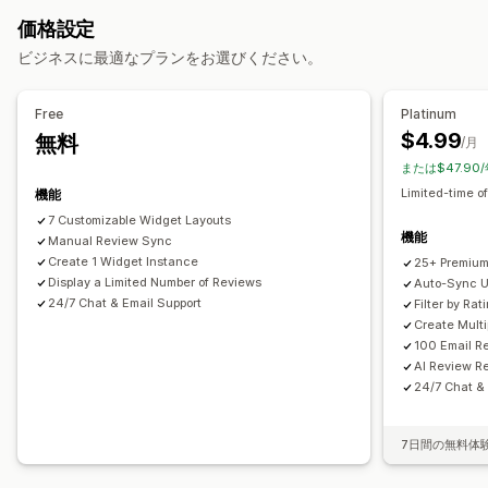
写真
動画
レビュー
レビュー一覧ページ
上位のレビュー
レビューのハイライト
価格設定
レビューサマリー
絞り込み
リッチスニペット
表示オプション
ビジネスに最適なプランをお選びください。
商品閲覧回数
レビュー件数
複数言語
カスタムレイアウト
レビューの収集方法
メールリクエスト
ポップアップ
フォーム
QRコード
分析
Free
Platinum
インポートとエクスポート
オートメーション
$4.99
無料
エンゲージメント追跡
/月
カスタムリクエスト
または$47.90
Limited-time of
機能
7 Customizable Widget Layouts
機能
Manual Review Sync
Create 1 Widget Instance
25+ Premium
Display a Limited Number of Reviews
Auto-Sync U
24/7 Chat & Email Support
Filter by Ra
Create Mult
100 Email R
AI Review R
24/7 Chat &
7日間の無料体