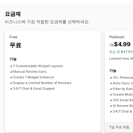
그리드 레이아웃
모든 리뷰 페이지
최고의 리뷰
리뷰 하이라이트
사진
동영상
리뷰
리뷰 요약
필터링
리치 코드 조각
요금제
표시 옵션
리뷰 수집 방법
비즈니스에 가장 적합한 요금제를 선택하세요.
제품 보기
리뷰 수
여러 언어
사용자 지정 레이아웃
이메일 요청
팝업
양식
QR 코드
가져오기 및 내보내기
자동화
사용자 지정 요청
분석
Free
Platinum
$4.99
무료
참여 추적
/월
또는 연 $47.9
Limited-time of
기능
7 Customizable Widget Layouts
기능
Manual Review Sync
Create 1 Widget Instance
25+ Premium
Display a Limited Number of Reviews
Auto-Sync U
24/7 Chat & Email Support
Filter by Ra
Create Mult
100 Email R
AI Review R
24/7 Chat &
7일 무료 체험