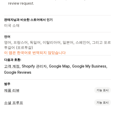
review request.
판매자님과 비슷한 스토어에서 인기
미국 소재
언어
영어, 프랑스어, 독일어, 이탈리아어, 일본어, 스페인어, 그리고 포르
투갈어 (포르투갈)
이 앱은 한국어로 번역되지 않았습니다
다음과 호환:
고객 계정
Shopify 관리자
Google Map
Google My Business
Google Reviews
범주
제품 리뷰
기능 표시
표시 옵션
소셜 프루프
기능 표시
후기
사진 리뷰
동영상 리뷰
별점
배지
캐러셀
미디어 갤러리
콘텐츠 유형