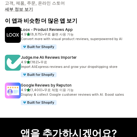
고객, 제품, 주문, 온라인 스토어
세부 정보 보기
이 앱과 비슷한 더 많은 앱 보기
Loox ‑ Product Reviews App
별 5개 중
4.9
(8,875)
•
무료 플랜 사용 가능
총 리뷰 8875개
Convert more with visual product reviews, superpowered by AI
Built for Shopify
Judge.me Ali Reviews Importer
별 5개 중
4.9
(182)
•
무료
총 리뷰 182개
Import AliExpress reviews and grow your dropshipping store
Built for Shopify
Google Reviews by Reputon
별 5개 중
4.9
(1,400)
•
무료 체험 이용 가능
총 리뷰 1400개
Display & collect Google customer reviews with AI. Boost sales
Built for Shopify
앱을 추가하시겠어요?