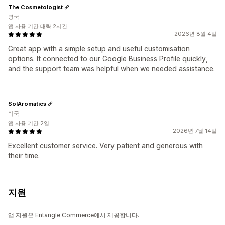
The Cosmetologist
영국
앱 사용 기간 대략 2시간
2026년 8월 4일
Great app with a simple setup and useful customisation
options. It connected to our Google Business Profile quickly,
and the support team was helpful when we needed assistance.
SolAromatics
미국
앱 사용 기간 2일
2026년 7월 14일
Excellent customer service. Very patient and generous with
their time.
지원
앱 지원은 Entangle Commerce에서 제공합니다.