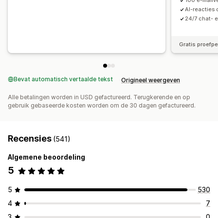
100 e-mailv
AI-reacties
24/7 chat- 
Gratis proefp
Bevat automatisch vertaalde tekst
Origineel weergeven
Alle betalingen worden in USD gefactureerd. Terugkerende en op
gebruik gebaseerde kosten worden om de 30 dagen gefactureerd.
Recensies
(541)
Algemene beoordeling
5
5
530
4
7
3
0