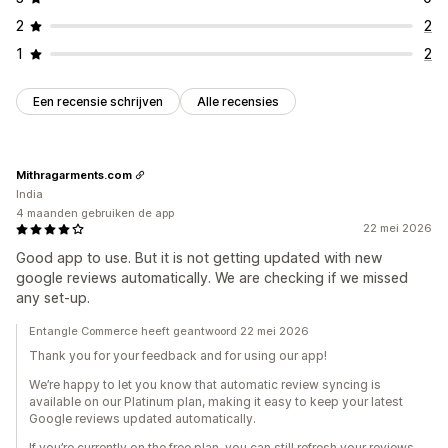
2
2
1
2
Een recensie schrijven
Alle recensies
Mithragarments.com
India
4 maanden gebruiken de app
22 mei 2026
Good app to use. But it is not getting updated with new
google reviews automatically. We are checking if we missed
any set-up.
Entangle Commerce heeft geantwoord 22 mei 2026
Thank you for your feedback and for using our app!
We’re happy to let you know that automatic review syncing is
available on our Platinum plan, making it easy to keep your latest
Google reviews updated automatically.
If you’re currently on the free plan, you can still refresh your reviews