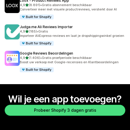
Loox ‑ Product Reviews App
van 5 sterren
4,9
(8.891)
•
Gratis abonnement beschikbaar
8891 recensies in totaal
Converteer meer met visuele productreviews, versterkt door AI
Built for Shopify
Judge.me Ali Reviews Importer
van 5 sterren
4,9
(185)
•
Gratis
185 recensies in totaal
Importeer AliExpress-reviews en laat je dropshippingwinkel groeien
Built for Shopify
Google Reviews Beoordelingen
van 5 sterren
4,9
(1.406)
•
Gratis proefperiode beschikbaar
1406 recensies in totaal
Boost uw verkoop met Google-recensies en Klantbeoordelingen
Built for Shopify
Wil je een app toevoegen?
Probeer Shopify 3 dagen gratis