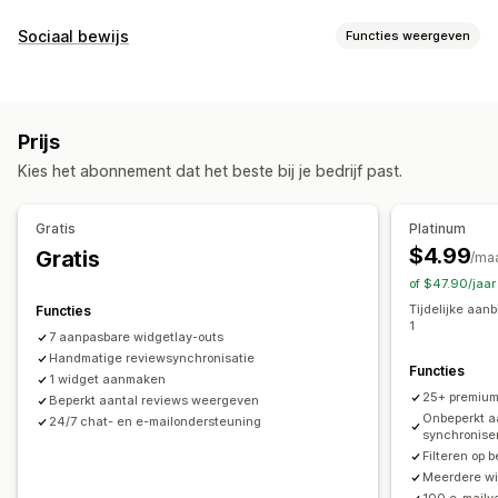
Weergaveopties
Sociaal bewijs
Functies weergeven
Testimonials
Recensies met foto
Recensies met video
Contenttypes
Sterwaarderingen
Badges
Carrousels
Mediagalerijen
Foto's
Video's
Recensies
Grid-indeling
Pagina met alleen recensies
Prijs
Beste recensies
Hoogtepunten uit recensies
Weergaveopties
Kies het abonnement dat het beste bij je bedrijf past.
Samenvattingen van recensies
Filteren
Rich snippets
Productweergaven
Aantal recensies
Meerdere talen
Aangepaste opmaak
Manieren om recensies te verzamelen
Gratis
Platinum
Verzoeken via e-mail
Pop-ups
Formulieren
QR-codes
$4.99
Gratis
Analytics
/ma
Importeren en exporteren
Automatiseringen
of $47.90/jaa
Betrokkenheid volgen
Aangepaste verzoeken
Tijdelijke aan
Functies
1
7 aanpasbare widgetlay-outs
Handmatige reviewsynchronisatie
Functies
1 widget aanmaken
25+ premium
Beperkt aantal reviews weergeven
Onbeperkt a
24/7 chat- en e-mailondersteuning
synchronise
Filteren op 
Meerdere w