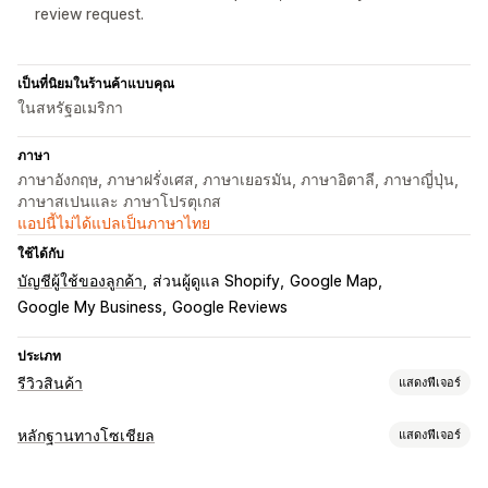
review request.
เป็นที่นิยมในร้านค้าแบบคุณ
ในสหรัฐอเมริกา
ภาษา
ภาษาอังกฤษ, ภาษาฝรั่งเศส, ภาษาเยอรมัน, ภาษาอิตาลี, ภาษาญี่ปุ่น,
ภาษาสเปนและ ภาษาโปรตุเกส
แอปนี้ไม่ได้แปลเป็นภาษาไทย
ใช้ได้กับ
บัญชีผู้ใช้ของลูกค้า
ส่วนผู้ดูแล Shopify
Google Map
Google My Business
Google Reviews
ประเภท
รีวิวสินค้า
แสดงฟีเจอร์
ตัวเลือกการแสดงผล
หลักฐานทางโซเชียล
แสดงฟีเจอร์
ข้อความรับรอง
รีวิวรูปภาพ
รีวิววิดีโอ
การให้ดาว
เครื่องหมาย
ประเภทเนื้อหา