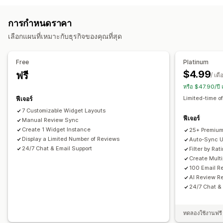
ภาพสไลด์
แกลเลอรีสื่อ
เลย์เอาต์แบบกริด
หน้ารีวิวทั้งหมด
รูปภาพ
วิดีโอ
รีวิว
รีวิวยอดนิยม
รีวิวเด่นๆ
สรุปรีวิว
การกรอง
ส่วนย่อยแบบสมบูรณ์
การกำหนดราคา
ตัวเลือกการแสดงผล
วิธีรวบรวมรีวิว
เลือกแผนที่เหมาะกับธุรกิจของคุณที่สุด
ยอดเข้าชมสินค้า
จำนวนรีวิว
หลายภาษา
เลย์เอาต์ที่กำหนดเอง
คำขอทางอีเมล
ป๊อปอัพ
แบบฟอร์ม
คิวอาร์โค้ด
นำเข้าและส่งออก
การทำงานอัตโนมัติ
คำขอที่กำหนดเอง
การวิเคราะห์
Free
Platinum
$4.99
ฟรี
การติดตามการมีส่วนร่วม
/ เดื
หรือ $47.90/ปี
Limited-time of
ฟีเจอร์
7 Customizable Widget Layouts
ฟีเจอร์
Manual Review Sync
Create 1 Widget Instance
25+ Premium
Display a Limited Number of Reviews
Auto-Sync U
24/7 Chat & Email Support
Filter by Ra
Create Mult
100 Email R
AI Review R
24/7 Chat &
ทดลองใช้งานฟรี 