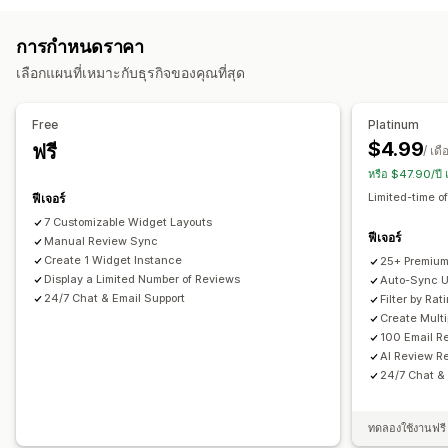
ภาพสไลด์
แกลเลอรีสื่อ
เลย์เอาต์แบบกริด
หน้ารีวิวทั้งหมด
รูปภาพ
วิดีโอ
รีวิว
รีวิวยอดนิยม
รีวิวเด่นๆ
สรุปรีวิว
การกรอง
ส่วนย่อยแบบสมบูรณ์
การกำหนดราคา
ตัวเลือกการแสดงผล
วิธีรวบรวมรีวิว
เลือกแผนที่เหมาะกับธุรกิจของคุณที่สุด
ยอดเข้าชมสินค้า
จำนวนรีวิว
หลายภาษา
เลย์เอาต์ที่กำหนดเอง
คำขอทางอีเมล
ป๊อปอัพ
แบบฟอร์ม
คิวอาร์โค้ด
นำเข้าและส่งออก
การทำงานอัตโนมัติ
คำขอที่กำหนดเอง
การวิเคราะห์
Free
Platinum
$4.99
ฟรี
การติดตามการมีส่วนร่วม
/ เดื
หรือ $47.90/ปี
Limited-time of
ฟีเจอร์
7 Customizable Widget Layouts
ฟีเจอร์
Manual Review Sync
Create 1 Widget Instance
25+ Premium
Display a Limited Number of Reviews
Auto-Sync U
24/7 Chat & Email Support
Filter by Ra
Create Mult
100 Email R
AI Review R
24/7 Chat &
ทดลองใช้งานฟรี 