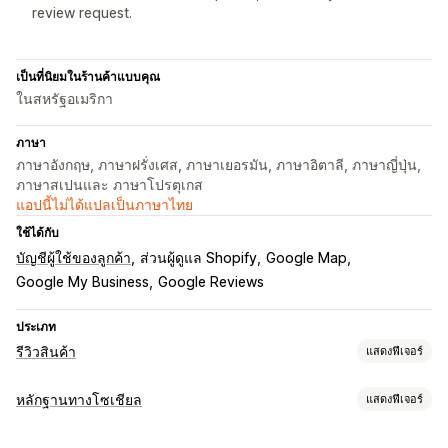
review request.
เป็นที่นิยมในร้านค้าแบบคุณ
ในสหรัฐอเมริกา
ภาษา
ภาษาอังกฤษ, ภาษาฝรั่งเศส, ภาษาเยอรมัน, ภาษาอิตาลี, ภาษาญี่ปุ่น,
ภาษาสเปนและ ภาษาโปรตุเกส
แอปนี้ไม่ได้แปลเป็นภาษาไทย
ใช้ได้กับ
บัญชีผู้ใช้ของลูกค้า
ส่วนผู้ดูแล Shopify
Google Map
Google My Business
Google Reviews
ประเภท
รีวิวสินค้า
แสดงฟีเจอร์
ตัวเลือกการแสดงผล
หลักฐานทางโซเชียล
แสดงฟีเจอร์
ข้อความรับรอง
รีวิวรูปภาพ
รีวิววิดีโอ
การให้ดาว
เครื่องหมาย
ประเภทเนื้อหา