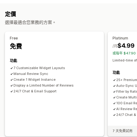
多媒體檔案庫
網格版面配置
所有評論頁面
熱門評論
精選評論
相片
影片
評價
評論摘要
篩選
豐富程式碼片段
定價
顯示選項
評論收集方式
選擇最適合您業務的方案。
商品閱覽數
評價數
多國語言
自訂版面配置
電子郵件邀請
彈出式視窗
表單
QR 碼
匯入和匯出
自動化
自訂評論邀請
分析
Free
Platinum
$4.99
免費
互動追蹤
/月
或每年 $47.9
Limited-time of
功能
7 Customizable Widget Layouts
功能
Manual Review Sync
Create 1 Widget Instance
25+ Premium
Display a Limited Number of Reviews
Auto-Sync U
24/7 Chat & Email Support
Filter by Ra
Create Mult
100 Email R
AI Review R
24/7 Chat &
7 天免費試用