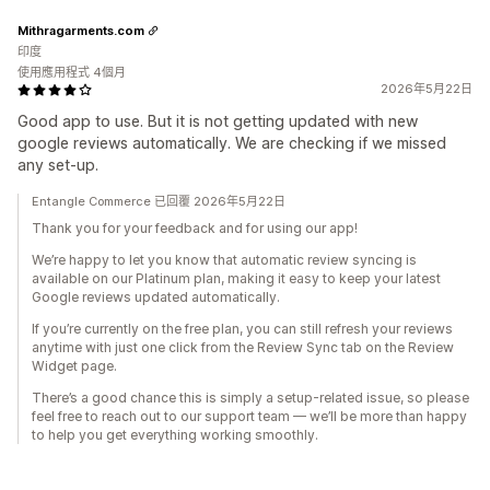
Mithragarments.com
印度
使用應用程式 4個月
2026年5月22日
Good app to use. But it is not getting updated with new
google reviews automatically. We are checking if we missed
any set-up.
Entangle Commerce 已回覆 2026年5月22日
Thank you for your feedback and for using our app!
We’re happy to let you know that automatic review syncing is
available on our Platinum plan, making it easy to keep your latest
Google reviews updated automatically.
If you’re currently on the free plan, you can still refresh your reviews
anytime with just one click from the Review Sync tab on the Review
Widget page.
There’s a good chance this is simply a setup-related issue, so please
feel free to reach out to our support team — we’ll be more than happy
to help you get everything working smoothly.