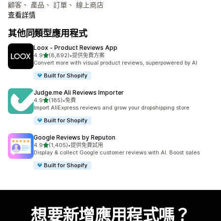
顧客、 產品、 訂單、 線上商店
查看詳情
其他同類型應用程式
Loox ‑ Product Reviews App
滿分 5 顆星
4.9
(8,892)
•
提供免費方案
共有 8892 則評價
Convert more with visual product reviews, superpowered by AI
Built for Shopify
Judge.me Ali Reviews Importer
滿分 5 顆星
4.9
(185)
•
免費
共有 185 則評價
Import AliExpress reviews and grow your dropshipping store
Built for Shopify
Google Reviews by Reputon
滿分 5 顆星
4.9
(1,405)
•
提供免費試用
共有 1405 則評價
Display & collect Google customer reviews with AI. Boost sales
Built for Shopify
想要新增應用程式嗎？