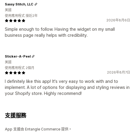
Sassy Stitch, LLC
美國
使用應用程式 接近2年
2026年8月6日
Simple enough to follow. Having the widget on my small
business page really helps with credibility.
Sticker-A-Peel
美國
使用應用程式 2個月
2026年8月7日
I definitely like this app! It's very easy to work with and to
implement. A lot of options for displaying and styling reviews in
your Shopify store. Highly recommend!
支援服務
App 支援由 Entangle Commerce 提供。