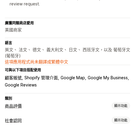
review request.
廣獲同類商店愛用
美國商家
語言
英文、 法文、 德文、 義大利文、 日文、 西班牙文，以及 葡萄牙文
(葡萄牙)
這項應用程式尚未翻譯成繁體中文
可與以下項目搭配使用
顧客帳號
Shopify 管理介面
Google Map
Google My Business
Google Reviews
類別
商品評價
顯示功能
顯示選項
社會認同
顯示功能
用戶推薦
附照片的評論
附影片的評論
星級評等
徽章
輪播
內容類型