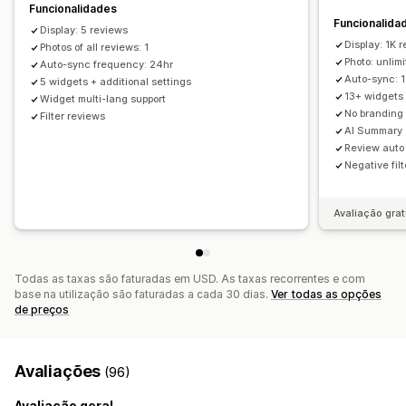
Formulários
Importar e exportar
Migração de avaliações
Funcionalidades
Análise de dados
Funcionalida
Distribuição de avaliações
Automatizações
Display: 5 reviews
Rastreio do envolvimento
Display: 1K 
Photos of all reviews: 1
Photo: unlim
Auto-sync frequency: 24hr
Auto-sync: 
5 widgets + additional settings
13+ widgets
Widget multi-lang support
No branding
Filter reviews
AI Summary
Review auto 
Negative fil
Avaliação grat
Todas as taxas são faturadas em USD. As taxas recorrentes e com
base na utilização são faturadas a cada 30 dias.
Ver todas as opções
de preços
Avaliações
(96)
Avaliação geral