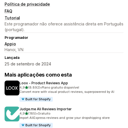
Política de privacidade
FAQ
Tutorial
Este programador não oferece assistência direta em Português
(portugal).
Programador
Appio
Hanoi, VN
Lançada
25 de setembro de 2024
Mais aplicações como esta
Loox ‑ Product Reviews App
de 5 estrelas
4,9
(8.892)
•
Plano gratuito disponível
8892 total de avaliações
Convert more with visual product reviews, superpowered by AI
Built for Shopify
Judge.me Ali Reviews Importer
de 5 estrelas
4,9
(185)
•
Gratuito
185 total de avaliações
Import AliExpress reviews and grow your dropshipping store
Built for Shopify