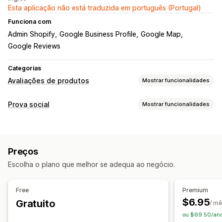
Esta aplicação não está traduzida em português (Portugal)
Funciona com
Admin Shopify
Google Business Profile
Google Map
Google Reviews
Categorias
Avaliações de produtos
Mostrar funcionalidades
Opções de apresentação
Prova social
Mostrar funcionalidades
Testemunhos
Avaliações com fotos
Tipos de conteúdo
Avaliações com vídeos
Classificações
Votação
Selos
Fotos
Vídeos
Avaliações
Carrosséis
Galerias de conteúdos multimédia
Preços
Esquema de grelha
Página de todas as avaliações
Opções de apresentação
Escolha o plano que melhor se adequa ao negócio.
Principais avaliações
Destaques de avaliações
Tráfego em direto
Visualizações de produtos
Sínteses de avaliações
Filtros
Visitantes recentes
Compras recentes
Free
Premium
Produtos favoritos
Multilingue
Esquemas personalizados
Formas de recolher avaliações
$6.95
Gratuito
/ m
Ligações sociais
Conteúdo gerado pelo utilizador nas redes sociais
ou $69.50/ano