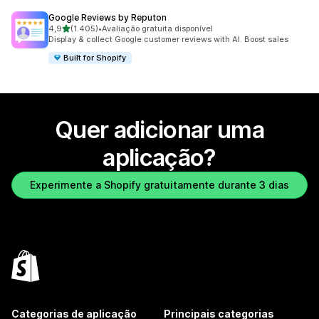
Google Reviews by Reputon
de 5 estrelas
4,9
(1.405)
•
Avaliação gratuita disponível
1405 total de avaliações
Display & collect Google customer reviews with AI. Boost sales
Built for Shopify
Quer adicionar uma
aplicação?
Experimente a Shopify gratuitamente durante 3 dias
Categorias de aplicação
Principais categorias