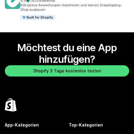
von 5 Sternen
4,9
(183)
•
Kostenlos
183 Rezensionen insgesamt
AliExpress-Bewertungen importieren und deinen Dropshipping-
Shop ausbauen
Built for Shopify
Möchtest du eine App
hinzufügen?
Shopify 3 Tage kostenlos testen
App-Kategorien
Top-Kategorien