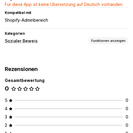
Für diese App ist keine Übersetzung auf Deutsch vorhanden.
Kompatibel mit
Shopify-Adminbereich
Kategorien
Sozialer Beweis
Funktionen anzeigen
Inhaltsarten
Fotos
Rezensionen
Rezensionen
Anzeigeoptionen
Gesamtbewertung
Produktaufrufe
Anzahl der Rezensionen
0
Benutzerdefinierte Layouts
5
0
4
0
3
0
2
0