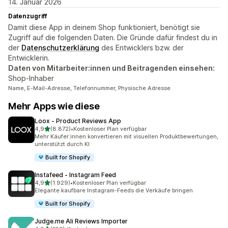
14. Januar 2026
Datenzugriff
Damit diese App in deinem Shop funktioniert, benötigt sie
Zugriff auf die folgenden Daten. Die Gründe dafür findest du in
der
Datenschutzerklärung
des Entwicklers bzw. der
Entwicklerin.
Daten von Mitarbeiter:innen und Beitragenden einsehen:
Shop-Inhaber
Name, E-Mail-Adresse, Telefonnummer, Physische Adresse
Mehr Apps wie diese
Loox ‑ Product Reviews App
von 5 Sternen
4,9
(8.872)
•
Kostenloser Plan verfügbar
8872 Rezensionen insgesamt
Mehr Käufer:innen konvertieren mit visuellen Produktbewertungen,
unterstützt durch KI
Built for Shopify
Instafeed ‑ Instagram Feed
von 5 Sternen
4,9
(1.929)
•
Kostenloser Plan verfügbar
1929 Rezensionen insgesamt
Elegante kaufbare Instagram-Feeds die Verkäufe bringen
Built for Shopify
Judge.me Ali Reviews Importer