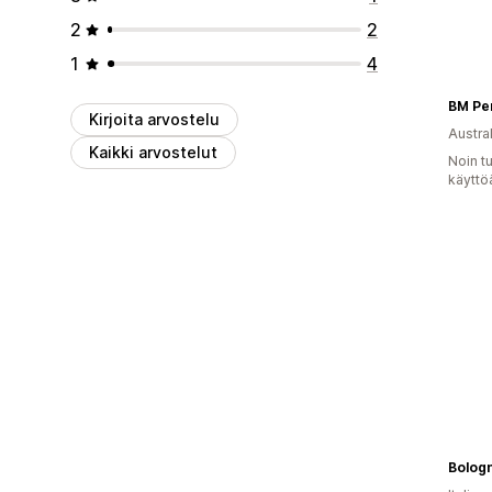
2
2
1
4
Kirjoita arvostelu
Austral
Kaikki arvostelut
Noin t
käyttö