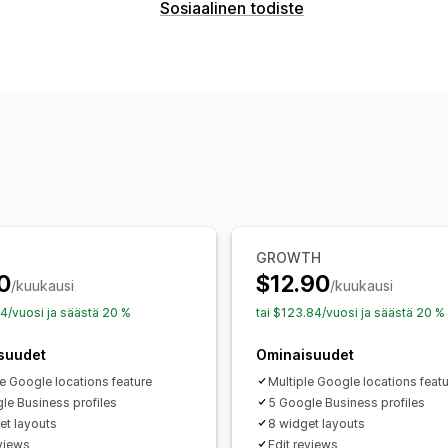
Näyttövaihtoehdot
Sosiaalinen todiste
Valokuva-arvostelut
Tunnukset
Karus
Sisältötyypit
Arvostelujen keräystavat
Kuvat
Arvostelut
Lomakkeet
Arvostelujen siirto
Arvos
Näyttövaihtoehdot
Tuotteen katselukerrat
Arvostelujen
GROWTH
0
$12.90
/kuukausi
/kuukausi
24/vuosi ja säästä 20 %
tai $123.84/vuosi ja säästä 20 %
suudet
Ominaisuudet
le Google locations feature
Multiple Google locations feat
le Business profiles
5 Google Business profiles
et layouts
8 widget layouts
eviews
Edit reviews