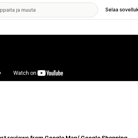
Selaa sovellu
elykuvagalleria
rt reviews from Google Map/ Google Shopping