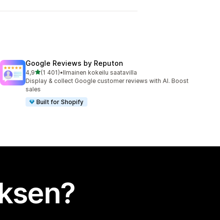
Google Reviews by Reputon
/ 5 tähteä
4,9
(1 401)
•
Ilmainen kokeilu saatavilla
1401 arvostelua yhteensä
Display & collect Google customer reviews with AI. Boost
sales
Built for Shopify
uksen?