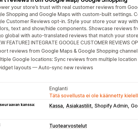
er your store’s trust with real customer reviews from Goog
e Shopping and Google Maps with custom-built settings. C
e Customer Reviews opt-in. Style your store your way with
ors, text and show/hide components. Showcase reviews fro
o global with auto-translated reviews that match your store
EW FEATURE] INTEGRATE GOOGLE CUSTOMER REVIEWS OP
port reviews from Google Maps & Google Shopping channel
tiple Google locations: Sync reviews from multiple location 
widget layouts — Auto-sync new reviews
Englanti
Tätä sovellusta ei ole käännetty kiele
 seuraavan kanssa:
Kassa
Asiakastilit
Shopify Admin
Go
t
Tuotearvostelut