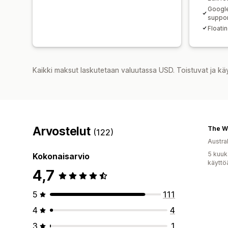
Google
suppo
Floati
Kaikki maksut laskutetaan valuutassa USD. Toistuvat ja kä
Arvostelut
(122)
Austral
5 kuuk
Kokonaisarvio
käyttö
4,7
5
111
4
4
3
1