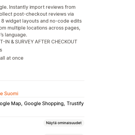
le. Instantly import reviews from
ollect post-checkout reviews via
 8 widget layouts and no-code edits
m multiple locations across pages,
’s language.
T-IN & SURVEY AFTER CHECKOUT
s
all at once
lle Suomi
ogle Map
Google Shopping
Trustify
Näytä ominaisuudet