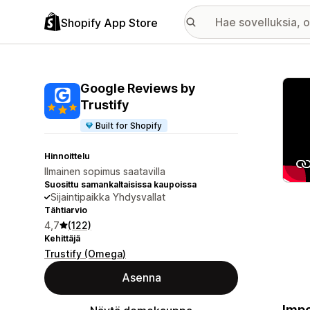
Shopify App Store
Esitt
Google Reviews by
Trustify
Built for Shopify
Hinnoittelu
Ilmainen sopimus saatavilla
Suosittu samankaltaisissa kaupoissa
Sijaintipaikka Yhdysvallat
Tähtiarvio
4,7
(122)
Kehittäjä
Trustify (Omega)
Asenna
Impo