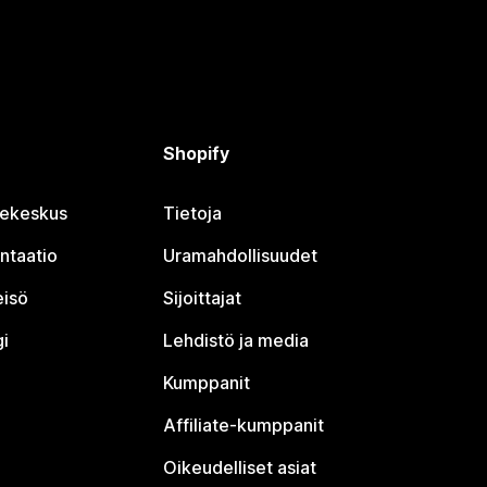
Shopify
jekeskus
Tietoja
ntaatio
Uramahdollisuudet
eisö
Sijoittajat
i
Lehdistö ja media
Kumppanit
Affiliate-kumppanit
Oikeudelliset asiat