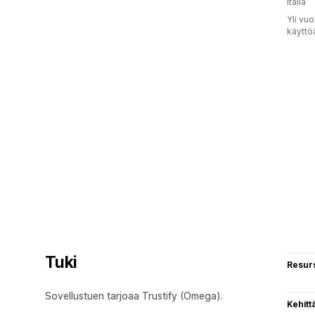
Italia
Yli vu
käyttö
Tuki
Resurs
Sovellustuen tarjoaa Trustify (Omega).
Kehitt