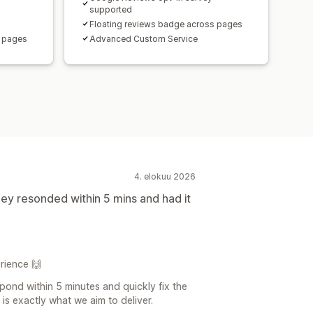
supported
Floating reviews badge across pages
s pages
Advanced Custom Service
4. elokuu 2026
 they resonded within 5 mins and had it
rience 🙌
pond within 5 minutes and quickly fix the
t is exactly what we aim to deliver.