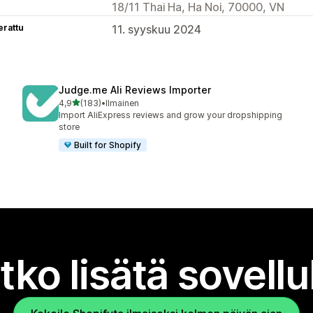
18/11 Thai Ha, Ha Noi, 70000, VN
erattu
11. syyskuu 2024
Judge.me Ali Reviews Importer
/ 5 tähteä
4,9
(183)
•
Ilmainen
183 arvostelua yhteensä
Import AliExpress reviews and grow your dropshipping
store
Built for Shopify
tko lisätä sovell