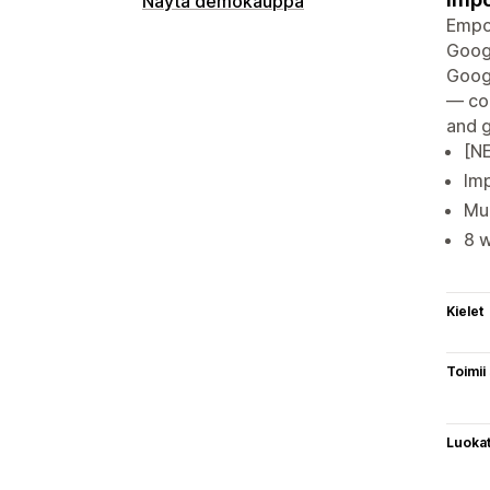
Näytä demokauppa
Empow
Googl
Googl
— col
and g
[N
Im
Mul
8 
Kielet
Toimii
Luoka