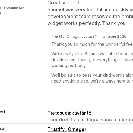
Great support!
osi sovelluksen
Samuel was very helpful and quickly i
ä
development team resolved the prob
widget works perfectly. Thank you!
Trustify (Omega) vastasi 14. heinäkuu 2026
Thank you so much for the wonderful fe
We’re really glad Samuel was able to quick
development team got everything resolv
working perfectly.
We’ll be sure to pass your kind words alo
need anything else, we’re always here to 
sit
Tietosuojakäytäntö
Tämä kehittäjä ei tarjoa suoraa tukea k
äjä
Trustify (Omega)