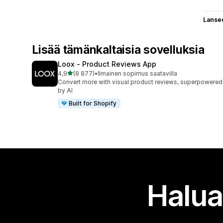
Lanse
Lisää tämänkaltaisia sovelluksia
Loox ‑ Product Reviews App
/ 5 tähteä
4,9
(8 877)
•
Ilmainen sopimus saatavilla
8877 arvostelua yhteensä
Convert more with visual product reviews, superpowered
by AI
Built for Shopify
Halua