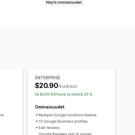
Näytä ominaisuudet
ellit
Ruudukkoasettelu
telujen syndikointi
 määrä
Mukautetut pohjat
ENTERPRISE
$20.90
/kuukausi
tai $200.64/vuosi ja säästä 20 %
Ominaisuudet
ure
Multiple Google locations feature
10 Google Business profiles
Edit reviews
Google Reviews opt-in survey