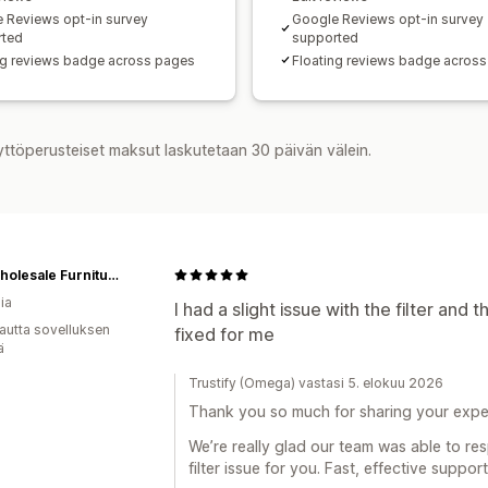
 Reviews opt-in survey
Google Reviews opt-in survey
rted
supported
ng reviews badge across pages
Floating reviews badge acros
yttöperusteiset maksut laskutetaan 30 päivän välein.
The Wholesale Furniture Co.
ia
I had a slight issue with the filter and
autta sovelluksen
fixed for me
ä
Trustify (Omega) vastasi 5. elokuu 2026
Thank you so much for sharing your expe
We’re really glad our team was able to res
filter issue for you. Fast, effective suppor