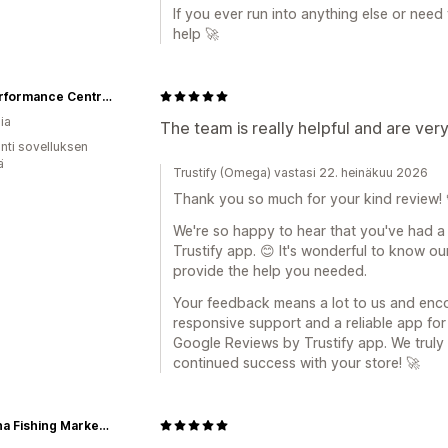
If you ever run into anything else or need
help 🚀
BM Performance Centre online store
ia
The team is really helpful and are ve
unti sovelluksen
ä
Trustify (Omega) vastasi 22. heinäkuu 2026
Thank you so much for your kind review! 
We're so happy to hear that you've had a
Trustify app. 😊 It's wonderful to know o
provide the help you needed.
Your feedback means a lot to us and enco
responsive support and a reliable app fo
Google Reviews by Trustify app. We truly
continued success with your store! 🚀
Bologna Fishing Market srl