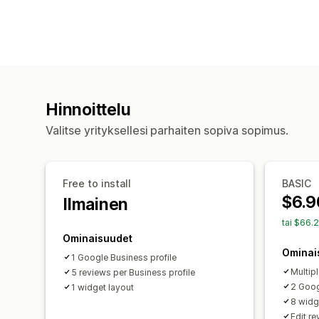
Hinnoittelu
Valitse yrityksellesi parhaiten sopiva sopimus.
Free to install
BASIC
$6.9
Ilmainen
tai $66.
Ominaisuudet
Ominai
1 Google Business profile
Multip
5 reviews per Business profile
2 Goog
1 widget layout
8 widg
Edit r