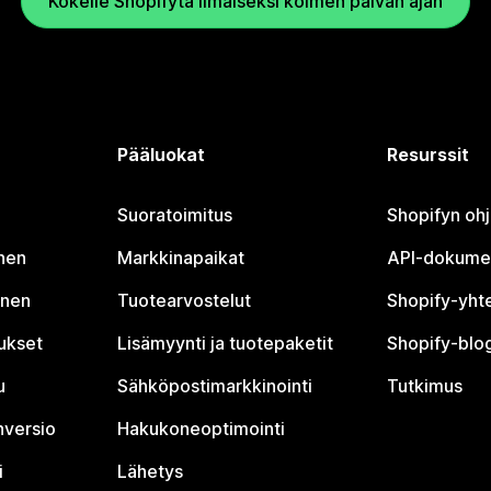
Kokeile Shopifyta ilmaiseksi kolmen päivän ajan
Pääluokat
Resurssit
Suoratoimitus
Shopifyn oh
nen
Markkinapaikat
API-dokume
inen
Tuotearvostelut
Shopify-yht
tukset
Lisämyynti ja tuotepaketit
Shopify-blog
u
Sähköpostimarkkinointi
Tutkimus
nversio
Hakukoneoptimointi
i
Lähetys