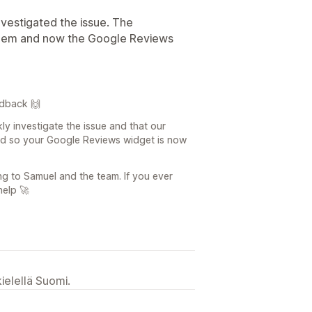
nvestigated the issue. The
lem and now the Google Reviews
edback 🙌
ly investigate the issue and that our
ed so your Google Reviews widget is now
ng to Samuel and the team. If you ever
help 🚀
ielellä Suomi.